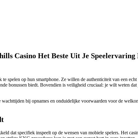
ills Casino Het Beste Uit Je Speelervaring
te spelen op hun smartphone. Ze willen de authenticiteit van een echt c
nde bonussen biedt. Bovendien is veiligheid cruciaal: je wilt weten dat 
nge wachttijden bij opnames en onduidelijke voorwaarden voor de welko
dt
ikkeld dat specifiek inspeelt op de wensen van mobiele spelers. Het c