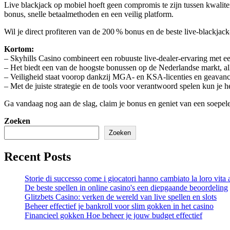
Live blackjack op mobiel hoeft geen compromis te zijn tussen kwalit
bonus, snelle betaalmethoden en een veilig platform.
Wil je direct profiteren van de 200 % bonus en de beste live‑blackjac
Kortom:
– Skyhills Casino combineert een robuuste live‑dealer‑ervaring met ee
– Het biedt een van de hoogste bonussen op de Nederlandse markt, al
– Veiligheid staat voorop dankzij MGA‑ en KSA‑licenties en geavanc
– Met de juiste strategie en de tools voor verantwoord spelen kun je h
Ga vandaag nog aan de slag, claim je bonus en geniet van een soepele,
Zoeken
Zoeken
Recent Posts
Storie di successo come i giocatori hanno cambiato la loro vita 
De beste spellen in online casino's een diepgaande beoordeling
Glitzbets Casino: verken de wereld van live spellen en slots
Beheer effectief je bankroll voor slim gokken in het casino
Financieel gokken Hoe beheer je jouw budget effectief