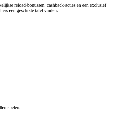
elijkse reload‑bonussen, cashback‑acties en een exclusief
lers een geschikte tafel vinden.
llen spelen.