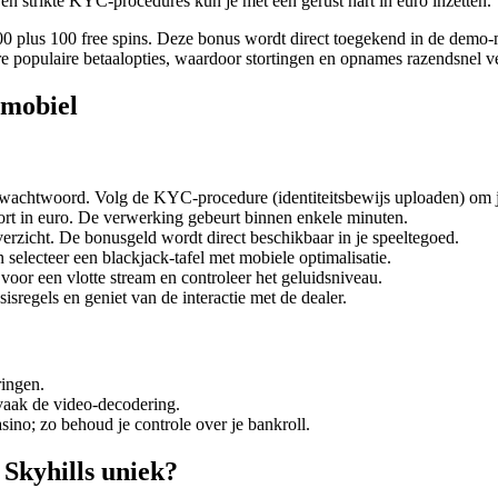
en strikte KYC‑procedures kun je met een gerust hart in euro inzetten.
0 plus 100 free spins. Deze bonus wordt direct toegekend in de demo‑mo
 populaire betaalopties, waardoor stortingen en opnames razendsnel v
 mobiel
 wachtwoord. Volg de KYC‑procedure (identiteitsbewijs uploaden) om je
rt in euro. De verwerking gebeurt binnen enkele minuten.
rzicht. De bonusgeld wordt direct beschikbaar in je speeltegoed.
selecteer een blackjack‑tafel met mobiele optimalisatie.
oor een vlotte stream en controleer het geluidsniveau.
sisregels en geniet van de interactie met de dealer.
ringen.
vaak de video‑decodering.
ino; zo behoud je controle over je bankroll.
 Skyhills uniek?