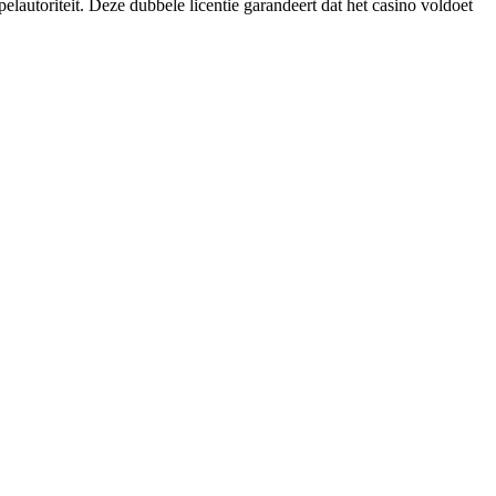
utoriteit. Deze dubbele licentie garandeert dat het casino voldoet