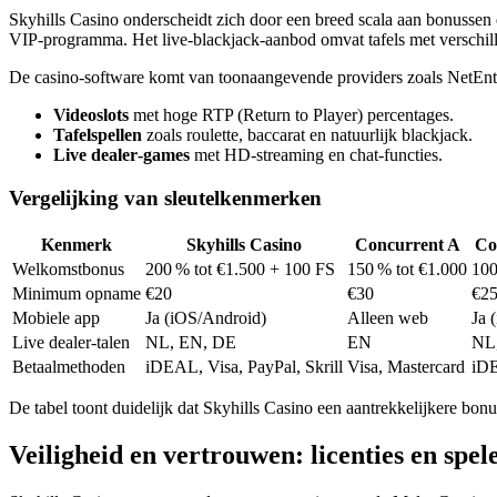
Skyhills Casino onderscheidt zich door een breed scala aan bonussen 
VIP‑programma. Het live‑blackjack‑aanbod omvat tafels met verschillen
De casino‑software komt van toonaangevende providers zoals NetEnt, 
Videoslots
met hoge RTP (Return to Player) percentages.
Tafelspellen
zoals roulette, baccarat en natuurlijk blackjack.
Live dealer‑games
met HD‑streaming en chat‑functies.
Vergelijking van sleutelkenmerken
Kenmerk
Skyhills Casino
Concurrent A
Co
Welkomstbonus
200 % tot €1.500 + 100 FS
150 % tot €1.000
100
Minimum opname
€20
€30
€2
Mobiele app
Ja (iOS/Android)
Alleen web
Ja 
Live dealer‑talen
NL, EN, DE
EN
NL
Betaalmethoden
iDEAL, Visa, PayPal, Skrill
Visa, Mastercard
iDE
De tabel toont duidelijk dat Skyhills Casino een aantrekkelijkere bonus
Veiligheid en vertrouwen: licenties en spe