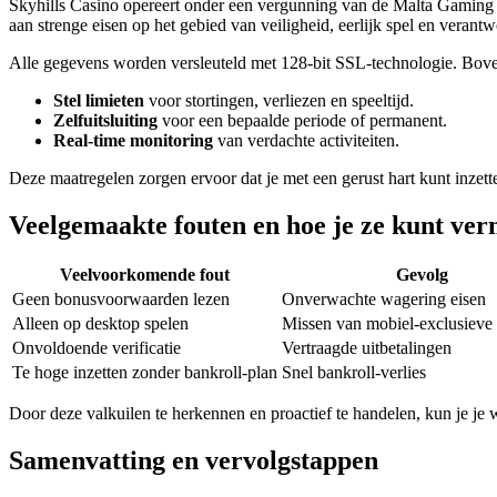
Skyhills Casino opereert onder een vergunning van de Malta Gaming A
aan strenge eisen op het gebied van veiligheid, eerlijk spel en veran
Alle gegevens worden versleuteld met 128‑bit SSL‑technologie. Boven
Stel limieten
voor stortingen, verliezen en speeltijd.
Zelfuitsluiting
voor een bepaalde periode of permanent.
Real‑time monitoring
van verdachte activiteiten.
Deze maatregelen zorgen ervoor dat je met een gerust hart kunt inzett
Veelgemaakte fouten en hoe je ze kunt ver
Veelvoorkomende fout
Gevolg
Geen bonusvoorwaarden lezen
Onverwachte wagering eisen
Alleen op desktop spelen
Missen van mobiel‑exclusieve
Onvoldoende verificatie
Vertraagde uitbetalingen
Te hoge inzetten zonder bankroll‑plan
Snel bankroll‑verlies
Door deze valkuilen te herkennen en proactief te handelen, kun je je
Samenvatting en vervolgstappen