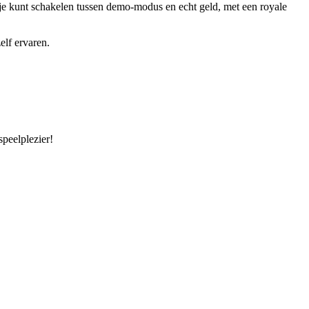
 je kunt schakelen tussen demo‑modus en echt geld, met een royale
elf ervaren.
speelplezier!