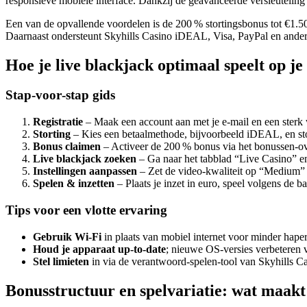
responsieve mobiele interface. Dankzij de geavanceerde versleuteling 
Een van de opvallende voordelen is de 200 % stortingsbonus tot €1.50
Daarnaast ondersteunt Skyhills Casino iDEAL, Visa, PayPal en andere
Hoe je live blackjack optimaal speelt op je
Stap‑voor‑stap gids
Registratie
– Maak een account aan met je e‑mail en een sterk
Storting
– Kies een betaalmethode, bijvoorbeeld iDEAL, en sto
Bonus claimen
– Activeer de 200 % bonus via het bonussen‑ove
Live blackjack zoeken
– Ga naar het tabblad “Live Casino” en 
Instellingen aanpassen
– Zet de video‑kwaliteit op “Medium” v
Spelen & inzetten
– Plaats je inzet in euro, speel volgens de ba
Tips voor een vlotte ervaring
Gebruik Wi‑Fi
in plaats van mobiel internet voor minder hape
Houd je apparaat up‑to‑date
; nieuwe OS‑versies verbeteren 
Stel limieten
in via de verantwoord‑spelen‑tool van Skyhills Cas
Bonusstructuur en spelvariatie: wat maakt