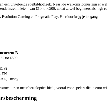
en een uitgebreide spelbibliotheek. Naast de welkomstbonus zijn er wek
de inzetlimieten, van €10 tot €500, zodat zowel beginners als high rol
Evolution Gaming en Pragmatic Play. Hierdoor krijg je toegang tot:
ncurrent B
 % tot €500
5
(iOS)
, EN
AL, Trustly
structuur en meer betaalopties biedt, vooral voor spelers die in euro wi
lersbescherming