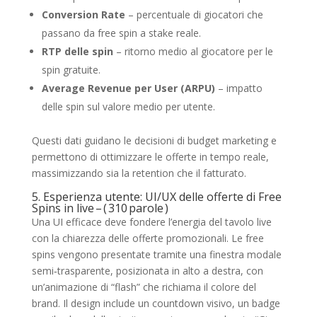
Conversion Rate
– percentuale di giocatori che
passano da free spin a stake reale.
RTP delle spin
– ritorno medio al giocatore per le
spin gratuite.
Average Revenue per User (ARPU)
– impatto
delle spin sul valore medio per utente.
Questi dati guidano le decisioni di budget marketing e
permettono di ottimizzare le offerte in tempo reale,
massimizzando sia la retention che il fatturato.
5. Esperienza utente: UI/UX delle offerte di Free
Spins in live – ( 310 parole )
Una UI efficace deve fondere l’energia del tavolo live
con la chiarezza delle offerte promozionali. Le free
spins vengono presentate tramite una finestra modale
semi‑trasparente, posizionata in alto a destra, con
un’animazione di “flash” che richiama il colore del
brand. Il design include un countdown visivo, un badge