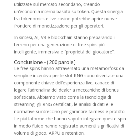
utilizzate sul mercato secondario, creando
un’economia interna basata su token. Questa sinergia
tra tokenomics e live casino potrebbe aprire nuove
frontiere di monetizzazione per gli operatori.
In sintesi, AI, VR e blockchain stanno preparando il
terreno per una generazione di free spins più
intelligente, immersiva e “proprietà del giocatore”.
Conclusione – ( 200 parole )
Le free spins hanno attraversato una metamorfosi: da
semplice incentivo per le slot RNG sono diventate una
componente chiave dell’esperienza live, capace di
legare l’adrenalina del dealer a meccaniche di bonus
sofisticate. Abbiamo visto come la tecnologia di
streaming, gli RNG certificati, le analisi di dati e le
normative si intreccino per garantire fairness e profitto.
Le piattaforme che hanno saputo integrare queste spin
in modo fluido hanno registrato aumenti significativi di
volume di gioco, ARPU e retention.