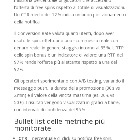
misura la percentuale di giocatori che accettano
l’offerta di free spins rispetto al totale di visualizzazioni.
Un CTR medio del 12 % indica un buon posizionamento
della notifica.
Il Conversion Rate valuta quanti utenti, dopo aver
usato le spin, effettuano una scommessa reale con
denaro reale; in genere si aggira intorno al 35 %. L’RTP
delle spin bonus è un indicatore di valore: una RTP del
97 % rende l’offerta più allettante rispetto a una del
92 %.
Gli operatori sperimentano con A/B testing, variando il
messaggio push, la durata della promozione (30 s vs
2 min) e il valore della vincita massima (es. 20 € vs
50 €). I risultati vengono visualizzati in grafici a barre,
con intervalli di confidenza del 95 %.
Bullet list delle metriche più
monitorate
CTR
– percentuale di click su notifica free spin.