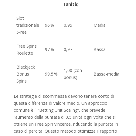
(unità)
Slot
tradizionale
96 %
0,95
Media
5‑reel
Free Spins
97 %
0,97
Bassa
Roulette
Blackjack
1,00 (con
Bonus
99,5 %
Bassa‑media
bonus)
Spins
Le strategie di scommessa devono tenere conto di
questa differenza di valore medio. Un approccio
comune è il “Betting Unit Scaling”, che prevede
l’aumento della puntata di 0,5 unità ogni volta che si
ottiene un Free Spin vincente, riducendo la puntata in
caso di perdita. Questo metodo ottimizza il rapporto