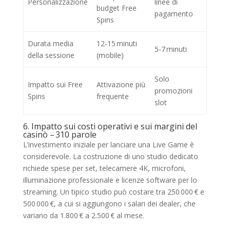
Personalizzazione
linee di
budget Free
pagamento
Spins
Durata media
12‑15 minuti
5‑7 minuti
della sessione
(mobile)
Solo
Impatto sui Free
Attivazione più
promozioni
Spins
frequente
slot
6. Impatto sui costi operativi e sui margini del
casinò – 310 parole
L’investimento iniziale per lanciare una Live Game è
considerevole. La costruzione di uno studio dedicato
richiede spese per set, telecamere 4K, microfoni,
illuminazione professionale e licenze software per lo
streaming. Un tipico studio può costare tra 250 000 € e
500 000 €, a cui si aggiungono i salari dei dealer, che
variano da 1.800 € a 2.500 € al mese.