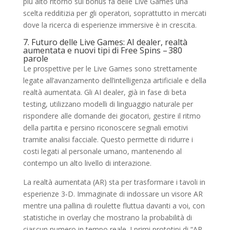
più alto ritorno sui bonus fa delle Live Games una
scelta redditizia per gli operatori, soprattutto in mercati
dove la ricerca di esperienze immersive è in crescita.
7. Futuro delle Live Games: AI dealer, realtà
aumentata e nuovi tipi di Free Spins – 380
parole
Le prospettive per le Live Games sono strettamente
legate all’avanzamento dell’intelligenza artificiale e della
realtà aumentata. Gli AI dealer, già in fase di beta
testing, utilizzano modelli di linguaggio naturale per
rispondere alle domande dei giocatori, gestire il ritmo
della partita e persino riconoscere segnali emotivi
tramite analisi facciale. Questo permette di ridurre i
costi legati al personale umano, mantenendo al
contempo un alto livello di interazione.
La realtà aumentata (AR) sta per trasformare i tavoli in
esperienze 3‑D. Immaginate di indossare un visore AR
mentre una pallina di roulette fluttua davanti a voi, con
statistiche in overlay che mostrano la probabilità di
ciascun numero in tempo reale. I primi prototipi di “AR