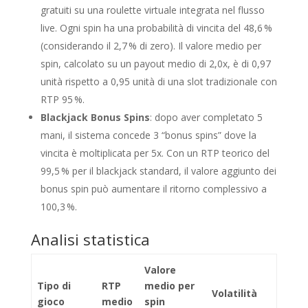
gratuiti su una roulette virtuale integrata nel flusso
live. Ogni spin ha una probabilità di vincita del 48,6 %
(considerando il 2,7 % di zero). Il valore medio per
spin, calcolato su un payout medio di 2,0x, è di 0,97
unità rispetto a 0,95 unità di una slot tradizionale con
RTP 95 %.
Blackjack Bonus Spins
: dopo aver completato 5
mani, il sistema concede 3 “bonus spins” dove la
vincita è moltiplicata per 5x. Con un RTP teorico del
99,5 % per il blackjack standard, il valore aggiunto dei
bonus spin può aumentare il ritorno complessivo a
100,3 %.
Analisi statistica
Valore
Tipo di
RTP
medio per
Volatilità
gioco
medio
spin