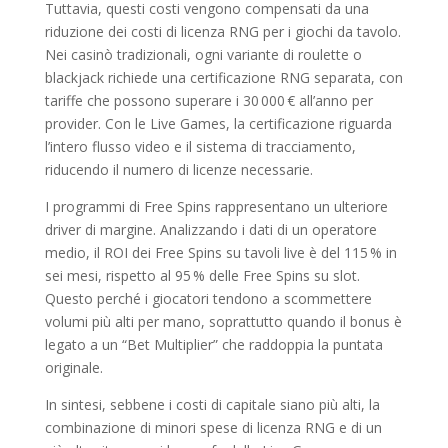
Tuttavia, questi costi vengono compensati da una
riduzione dei costi di licenza RNG per i giochi da tavolo.
Nei casinò tradizionali, ogni variante di roulette o
blackjack richiede una certificazione RNG separata, con
tariffe che possono superare i 30 000 € all’anno per
provider. Con le Live Games, la certificazione riguarda
l’intero flusso video e il sistema di tracciamento,
riducendo il numero di licenze necessarie.
I programmi di Free Spins rappresentano un ulteriore
driver di margine. Analizzando i dati di un operatore
medio, il ROI dei Free Spins su tavoli live è del 115 % in
sei mesi, rispetto al 95 % delle Free Spins su slot.
Questo perché i giocatori tendono a scommettere
volumi più alti per mano, soprattutto quando il bonus è
legato a un “Bet Multiplier” che raddoppia la puntata
originale.
In sintesi, sebbene i costi di capitale siano più alti, la
combinazione di minori spese di licenza RNG e di un