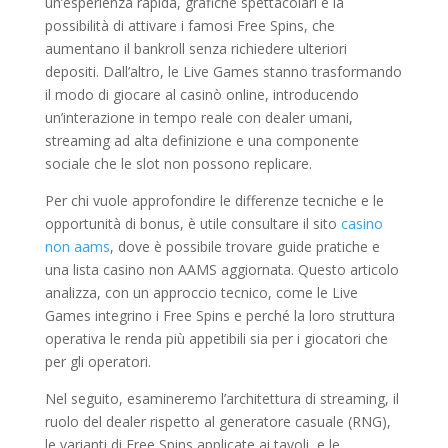
un’esperienza rapida, grafiche spettacolari e la
possibilità di attivare i famosi Free Spins, che
aumentano il bankroll senza richiedere ulteriori
depositi. Dall’altro, le Live Games stanno trasformando
il modo di giocare al casinò online, introducendo
un’interazione in tempo reale con dealer umani,
streaming ad alta definizione e una componente
sociale che le slot non possono replicare.
Per chi vuole approfondire le differenze tecniche e le
opportunità di bonus, è utile consultare il sito
casino
non aams
, dove è possibile trovare guide pratiche e
una lista casino non AAMS aggiornata. Questo articolo
analizza, con un approccio tecnico, come le Live
Games integrino i Free Spins e perché la loro struttura
operativa le renda più appetibili sia per i giocatori che
per gli operatori.
Nel seguito, esamineremo l’architettura di streaming, il
ruolo del dealer rispetto al generatore casuale (RNG),
le varianti di Free Spins applicate ai tavoli, e le