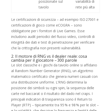
posizionate sul
variabilità di
tavolo
rete più alta
Le certificazioni di sicurezza – ad esempio ISO 27001 e
certificazioni di gioco come eCOGRA – sono
obbligatorie per i fornitori di Live Games. Esse
includono audit periodici del flusso video, controlli di
integrità dei dati e test di penetrazione per verificare
che la crittografia non presenti vulnerabilità.
2. Il motore di RNG vs il dealer reale: cosa
cambia per il giocatore – 300 parole
Le slot classiche e i giochi da tavolo online si affidano
al Random Number Generator (RNG), un algoritmo
matematico certificato che genera numeri casuali con
una distribuzione uniforme. L’RNG determina la
posizione dei simboli su ogni spin, la sequenza delle
carte nel baccarat o il risultato del dado nel craps. I
principali indicatori di trasparenza sono il Return to
Player (RTP) – tipicamente tra 95 % e 98 % per le slot –
e la volatilità, che descrive la frequenza e l’entità delle