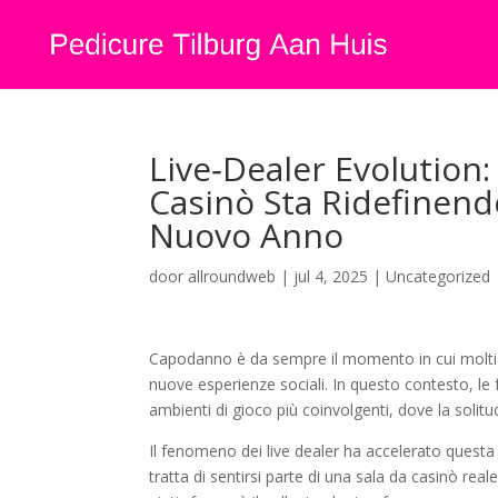
Live‑Dealer Evolution:
Casinò Sta Ridefinendo
Nuovo Anno
door
allroundweb
|
jul 4, 2025
|
Uncategorized
Capodanno è da sempre il momento in cui molti di
nuove esperienze sociali. In questo contesto, le
ambienti di gioco più coinvolgenti, dove la solitudi
Il fenomeno dei live dealer ha accelerato questa
tratta di sentirsi parte di una sala da casinò real