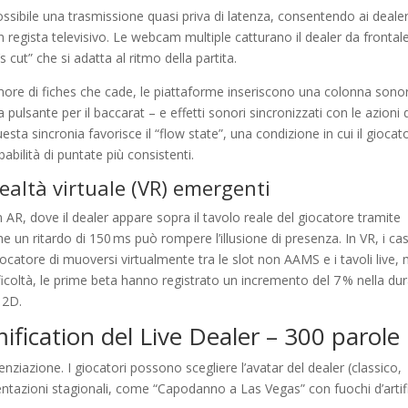
sibile una trasmissione quasi priva di latenza, consentendo ai dealer
 regista televisivo. Le webcam multiple catturano il dealer da frontal
’s cut” che si adatta al ritmo della partita.
rumore di fiches che cade, le piattaforme inseriscono una colonna sono
a pulsante per il baccarat – e effetti sonori sincronizzati con le azioni 
uesta sincronia favorisce il “flow state”, una condizione in cui il giocat
bilità di puntate più consistenti.
ealtà virtuale (VR) emergenti
n AR, dove il dealer appare sopra il tavolo reale del giocatore tramite
e un ritardo di 150 ms può rompere l’illusione di presenza. In VR, i ca
catore di muoversi virtualmente tra le slot non AAMS e i tavoli live,
coltà, le prime beta hanno registrato un incremento del 7 % nella du
 2D.
ification del Live Dealer – 300 parole
nziazione. I giocatori possono scegliere l’avatar del dealer (classico,
entazioni stagionali, come “Capodanno a Las Vegas” con fuochi d’artif