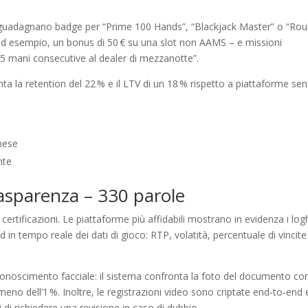
atori guadagnano badge per “Prime 100 Hands”, “Blackjack Master” o “Rou
ad esempio, un bonus di 50 € su una slot non AAMS – e missioni
 5 mani consecutive al dealer di mezzanotte”.
ta la retention del 22 % e il LTV di un 18 % rispetto a piattaforme se
 mese
nte
Trasparenza – 330 parole
certificazioni. Le piattaforme più affidabili mostrano in evidenza i logh
in tempo reale dei dati di gioco: RTP, volatità, percentuale di vincite
riconoscimento facciale: il sistema confronta la foto del documento con
 meno dell’1 %. Inoltre, le registrazioni video sono criptate end‑to‑end 
 di richiedere una revisione in caso di dubbio.