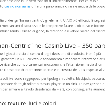
ice sessione in un vero “spazio di intrattenimento”. Per chi vuole
sito
casino non aams
offre una panoramica chiara e neutra delle opzio
ia di design “human‑centric”, gli elementi UI/UX più efficaci, l’integra
 i meccanismi di sicurezza e le prospettive future. L’obiettivo è fornire
fluenzando il flusso di gioco, la retention e il valore medio del client
man‑Centric” nei Casinò Live – 350 par
e il giocatore sia al centro di ogni decisione di prodotto. Non è più
o garantire un RTP elevato; è fondamentale modellare l’interfaccia aff
te. Le ricerche comportamentali mostrano che l’attenzione media di un
 il desiderio di interazione sociale è in crescita del 22 % rispetto al 
tavoli live sono raggruppati per tipologia (roulette, blackjack, baccarat
i passare da “high roller” a “casual player” in un click. La navigazione è
ari per arrivare al tavolo desiderato da 4 a 2, con conseguente aumen
nò: texture, luci e colori