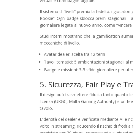
virtuali e champagne digitale.
Il sistema di “livelli” premia la fedeltà: i gioc
Rookie”. Ogni badge sblocca premi stagionali – 
giornaliere legate al nuovo anno, come “Vincere
Studi interni mostrano che la gamification aumen
meccaniche di livello.
Avatar dealer: scelta tra 12 temi
Tavoli tematici: 5 ambientazioni stagionali al
Badge e missioni: 3‑5 sfide giornaliere per ute
5. Sicurezza, Fair Play e 
Il design può trasmettere fiducia tanto quanto le 
licenza (UKGC, Malta Gaming Authority) e un feed 
tavolo.
L’identità del dealer è verificata mediante AI e 
volto in streaming, riducendo il rischio di frodi a
archiviate per 30 giorni, consentendo ai giocatori