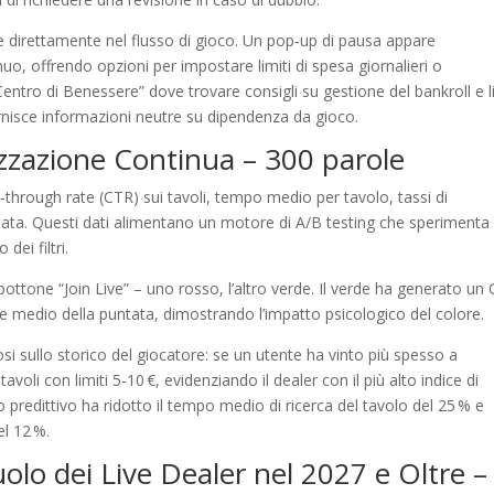
e direttamente nel flusso di gioco. Un pop‑up di pausa appare
, offrendo opzioni per impostare limiti di spesa giornalieri o
entro di Benessere” dove trovare consigli su gestione del bankroll e l
fornisce informazioni neutre su dipendenza da gioco.
mizzazione Continua – 300 parole
‑through rate (CTR) sui tavoli, tempo medio per tavolo, tassi di
ata. Questi dati alimentano un motore di A/B testing che sperimenta
dei filtri.
ottone “Join Live” – uno rosso, l’altro verde. Il verde ha generato un
e medio della puntata, dimostrando l’impatto psicologico del colore.
osi sullo storico del giocatore: se un utente ha vinto più spesso a
oli con limiti 5‑10 €, evidenziando il dealer con il più alto indice di
o predittivo ha ridotto il tempo medio di ricerca del tavolo del 25 % e
l 12 %.
uolo dei Live Dealer nel 2027 e Oltre –