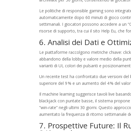
Le politiche di responsible gaming sono integrat
automaticamente dopo 60 minuti di gioco continuo
settimanali. I giocatori possono accedere a un “C
risorse di supporto, tra cui il sito Help Eu, che 
6. Analisi dei Dati e Otti
Le piattaforme raccolgono metriche chiave: click
abbandono della lobby e valore medio della punt
varianti di UI, colori dei pulsanti e posizionamento 
Un recente test ha confrontato due versioni del b
superiore del 9 % e un aumento del 4 % del valor
Il machine learning suggerisce tavoli live basand
blackjack con puntate basse, il sistema propone tav
“win‑rate” negli ultimi 30 giorni. Questo approcci
aumentato la frequenza di ritorno settimanale de
7. Prospettive Future: Il R