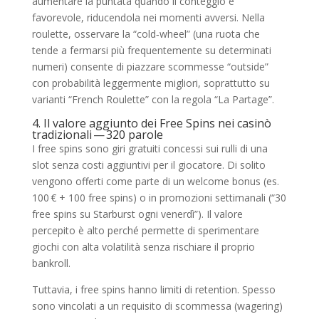
aumentare la puntata quando il conteggio è
favorevole, riducendola nei momenti avversi. Nella
roulette, osservare la “cold‑wheel” (una ruota che
tende a fermarsi più frequentemente su determinati
numeri) consente di piazzare scommesse “outside”
con probabilità leggermente migliori, soprattutto su
varianti “French Roulette” con la regola “La Partage”.
4. Il valore aggiunto dei Free Spins nei casinò
tradizionali — 320 parole
I free spins sono giri gratuiti concessi sui rulli di una
slot senza costi aggiuntivi per il giocatore. Di solito
vengono offerti come parte di un welcome bonus (es.
100 € + 100 free spins) o in promozioni settimanali (“30
free spins su Starburst ogni venerdì”). Il valore
percepito è alto perché permette di sperimentare
giochi con alta volatilità senza rischiare il proprio
bankroll.
Tuttavia, i free spins hanno limiti di retention. Spesso
sono vincolati a un requisito di scommessa (wagering)