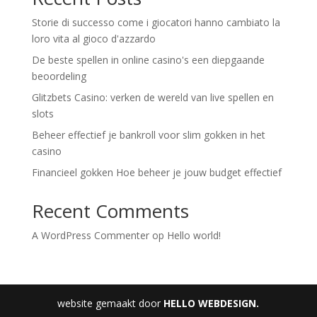
Storie di successo come i giocatori hanno cambiato la
loro vita al gioco d'azzardo
De beste spellen in online casino's een diepgaande
beoordeling
Glitzbets Casino: verken de wereld van live spellen en
slots
Beheer effectief je bankroll voor slim gokken in het
casino
Financieel gokken Hoe beheer je jouw budget effectief
Recent Comments
A WordPress Commenter
op
Hello world!
website gemaakt door
HELLO WEBDESIGN.