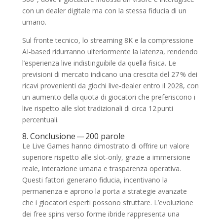
con un dealer digitale ma con la stessa fiducia di un
umano.
Sul fronte tecnico, lo streaming 8K e la compressione
AI‑based ridurranno ulteriormente la latenza, rendendo
l’esperienza live indistinguibile da quella fisica. Le
previsioni di mercato indicano una crescita del 27 % dei
ricavi provenienti da giochi live‑dealer entro il 2028, con
un aumento della quota di giocatori che preferiscono i
live rispetto alle slot tradizionali di circa 12 punti
percentuali.
8. Conclusione — 200 parole
Le Live Games hanno dimostrato di offrire un valore
superiore rispetto alle slot‑only, grazie a immersione
reale, interazione umana e trasparenza operativa.
Questi fattori generano fiducia, incentivano la
permanenza e aprono la porta a strategie avanzate
che i giocatori esperti possono sfruttare. L’evoluzione
dei free spins verso forme ibride rappresenta una