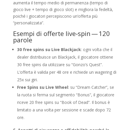
aumenta il tempo medio di permanenza (tempo di
gioco live + tempo di gioco slot) e migliora la fedeltà,
poiché i giocatori percepiscono un’offerta più
“personalizzata”.
Esempi di offerte live‑spin — 120
parole
30 free spins su Live Blackjack
: ogni volta che il
dealer distribuisce un Blackjack, il giocatore ottiene
30 free spins da utilizzare su “Gonzo’s Quest”.
L’offerta è valida per 48 ore e richiede un wagering di
25x sui giri.
Free Spins su Live Wheel
: su “Dream Catcher”, se
la ruota si ferma sul segmento “Bonus”, il giocatore
riceve 20 free spins su “Book of Dead”. Il bonus è
limitato a una volta per sessione e scade dopo 72
ore.