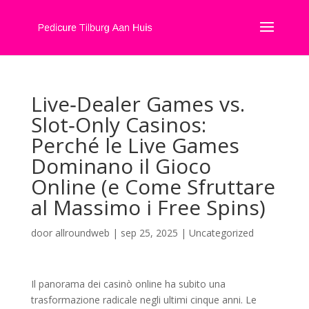
Live‑Dealer Games vs.
Slot‑Only Casinos:
Perché le Live Games
Dominano il Gioco
Online (e Come Sfruttare
al Massimo i Free Spins)
door
allroundweb
|
sep 25, 2025
|
Uncategorized
Il panorama dei casinò online ha subito una
trasformazione radicale negli ultimi cinque anni. Le