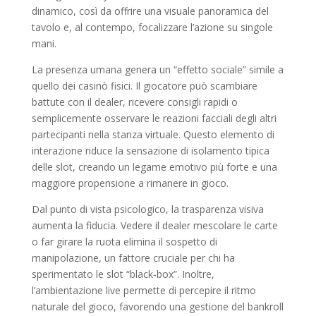
dinamico, così da offrire una visuale panoramica del
tavolo e, al contempo, focalizzare l’azione su singole
mani.
La presenza umana genera un “effetto sociale” simile a
quello dei casinò fisici. Il giocatore può scambiare
battute con il dealer, ricevere consigli rapidi o
semplicemente osservare le reazioni facciali degli altri
partecipanti nella stanza virtuale. Questo elemento di
interazione riduce la sensazione di isolamento tipica
delle slot, creando un legame emotivo più forte e una
maggiore propensione a rimanere in gioco.
Dal punto di vista psicologico, la trasparenza visiva
aumenta la fiducia. Vedere il dealer mescolare le carte
o far girare la ruota elimina il sospetto di
manipolazione, un fattore cruciale per chi ha
sperimentato le slot “black‑box”. Inoltre,
l’ambientazione live permette di percepire il ritmo
naturale del gioco, favorendo una gestione del bankroll