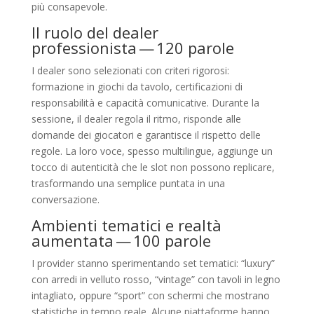
più consapevole.
Il ruolo del dealer
professionista — 120 parole
I dealer sono selezionati con criteri rigorosi:
formazione in giochi da tavolo, certificazioni di
responsabilità e capacità comunicative. Durante la
sessione, il dealer regola il ritmo, risponde alle
domande dei giocatori e garantisce il rispetto delle
regole. La loro voce, spesso multilingue, aggiunge un
tocco di autenticità che le slot non possono replicare,
trasformando una semplice puntata in una
conversazione.
Ambienti tematici e realtà
aumentata — 100 parole
I provider stanno sperimentando set tematici: “luxury”
con arredi in velluto rosso, “vintage” con tavoli in legno
intagliato, oppure “sport” con schermi che mostrano
statistiche in tempo reale. Alcune piattaforme hanno