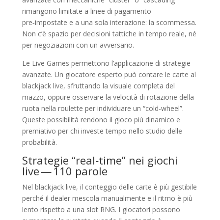
rimangono limitate a linee di pagamento
pre‑impostate e a una sola interazione: la scommessa.
Non c’è spazio per decisioni tattiche in tempo reale, né
per negoziazioni con un avversario.
Le Live Games permettono l’applicazione di strategie
avanzate. Un giocatore esperto può contare le carte al
blackjack live, sfruttando la visuale completa del
mazzo, oppure osservare la velocità di rotazione della
ruota nella roulette per individuare un “cold‑wheel”.
Queste possibilità rendono il gioco più dinamico e
premiativo per chi investe tempo nello studio delle
probabilità.
Strategie “real‑time” nei giochi
live — 110 parole
Nel blackjack live, il conteggio delle carte è più gestibile
perché il dealer mescola manualmente e il ritmo è più
lento rispetto a una slot RNG. I giocatori possono