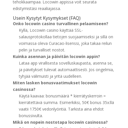
tehokkaampaa. Locowin appissa voit seurata
edistymistäsi reaaliajassa.
Usein Kysytyt Kysymykset (FAQ)
Onko locowin casino turvallinen pelaamiseen?
Kyllä, Locowin casino käyttää SSL-
salausprotokollaa tietojen suojaamiseksi ja sillä on
voimassa oleva Curacao-lisenssi, joka takaa reilun
pelin ja turvalliset nostot.
Kuinka asennan ja päivitän locowin appin?
Lataa app virallisesta sovelluskaupasta, asenna se,
ja päivitykset tulevat automaattisesti. Jos ongelmia,
tyhjää välimuisti ja yritä uudelleen.
Miten lasken bonusvaatimukset locowin
casinossa?
Käytä kaavaa: bonusmäärä * kierrätyskerroin =
kierrätettävä summa. Esimerkiksi, 50€ bonus 35x:llä
vaatii 1750€ vedonlyöntiä. Tarkista aina ehdot
bonussivulta.
Mikä on nopein nostotapa locowin casinossa?