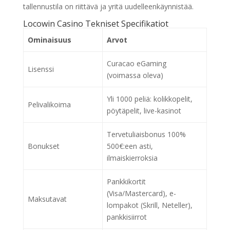
tallennustila on riittävä ja yritä uudelleenkäynnistää.
Locowin Casino Tekniset Specifikatiot
Ominaisuus
Arvot
Curacao eGaming
Lisenssi
(voimassa oleva)
Yli 1000 peliä: kolikkopelit,
Pelivalikoima
pöytäpelit, live-kasinot
Tervetuliaisbonus 100%
Bonukset
500€:een asti,
ilmaiskierroksia
Pankkikortit
(Visa/Mastercard), e-
Maksutavat
lompakot (Skrill, Neteller),
pankkisiirrot