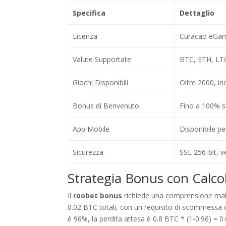
Specifica
Dettaglio
Licenza
Curacao eGa
Valute Supportate
BTC, ETH, LTC,
Giochi Disponibili
Oltre 2000, in
Bonus di Benvenuto
Fino a 100% s
App Mobile
Disponibile pe
Sicurezza
SSL 256-bit, v
Strategia Bonus con Calco
Il
roobet bonus
richiede una comprensione mat
0.02 BTC totali, con un requisito di scommessa 
è 96%, la perdita attesa è 0.8 BTC * (1-0.96) = 