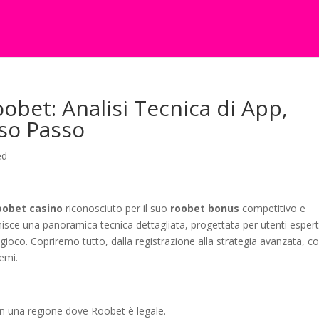
obet: Analisi Tecnica di App,
so Passo
ed
oobet casino
riconosciuto per il suo
roobet bonus
competitivo e
isce una panoramica tecnica dettagliata, progettata per utenti espert
gioco. Copriremo tutto, dalla registrazione alla strategia avanzata, c
emi.
 in una regione dove Roobet è legale.