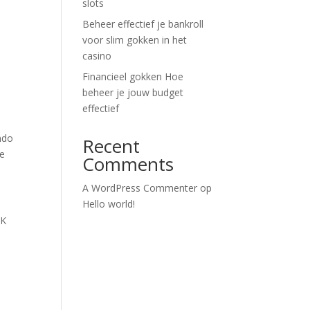
slots
Beheer effectief je bankroll
voor slim gokken in het
casino
Financieel gokken Hoe
beheer je jouw budget
effectief
ando
Recent
 e
Comments
A WordPress Commenter
op
Hello world!
PK
e