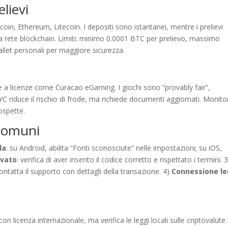
lievi
oin, Ethereum, Litecoin. I depositi sono istantanei, mentre i prelievi
la rete blockchain. Limiti: minimo 0.0001 BTC per prelievo, massimo
wallet personali per maggiore sicurezza.
ce a licenze come Curacao eGaming. I giochi sono “provably fair”,
YC riduce il rischio di frode, ma richiede documenti aggiornati. Monito
ospette.
 Comuni
la
: su Android, abilita “Fonti sconosciute” nelle impostazioni; su iOS,
ivato
: verifica di aver inserito il codice corretto e rispettato i termini. 3
ontatta il supporto con dettagli della transazione. 4)
Connessione le
n licenza internazionale, ma verifica le leggi locali sulle criptovalute.