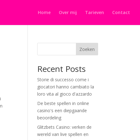
Home
Over mij
Tarieven
Contact
Zoeken
Recent Posts
Storie di successo come i
giocatori hanno cambiato la
loro vita al gioco d'azzardo
i
De beste spellen in online
on
casino's een diepgaande
beoordeling
Glitzbets Casino: verken de
wereld van live spellen en