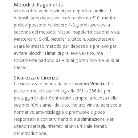
Metodi di Pagamento
Vincitu offre varie opzioni per depositi e prelievi. I
depositi sono istantanei con minimi da €10, mentre i
prelievi possono richiedere 1-3 giorni lavorativi a
seconda del metodo. Metodi popolari includono Visa,
Mastercard, Skrill, Neteller e Bitcoin. Assicuratevi di
usare lo stesso metodo per deposito e prelievo per
evitare blocchi. I limiti di prelievo variano, ma
tipicamente partono da €20 al giorno fino a €5000 al
mese.
Sicurezza e Licenze
La sicurezza è prioritaria per il
casino Vincitu
. La
piattaforma utilizza crittografia SSL a 256-bit per
proteggere i dati. Controllate sempre la licenza nella
sezione “Chi siamo” del sito. Inoltre, Vincitu aderisce a
normative anti-riciclaggio e promuove il gioco
responsabile con strumenti di autolimitazione. Per
ulteriori dettagli, riferitevi al link ufficiale fornito
nell’introduzione.