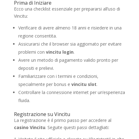
Prima di Iniziare
Ecco una checklist essenziale per prepararsi all’uso di
Vincitu:
Verificare di avere almeno 18 anni e risiedere in una
regione consentita.
Assicurarsi che il browser sia aggiornato per evitare
problemi con
vincitu login
.
Avere un metodo di pagamento valido pronto per
depositi e prelievi.
Familiarizzare con i termini e condizioni,
specialmente per bonus e
vincitu slot
.
Controllare la connessione internet per un’esperienza
fluida.
Registrazione su Vincitu
La registrazione è il primo passo per accedere al
casino Vincitu
. Seguite questi passi dettagliati: