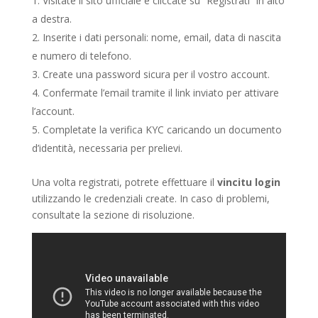
Visitate il sito ufficiale e cliccate su “Registrati” in alto
a destra.
Inserite i dati personali: nome, email, data di nascita
e numero di telefono.
Create una password sicura per il vostro account.
Confermate l’email tramite il link inviato per attivare
l’account.
Completate la verifica KYC caricando un documento
d’identità, necessaria per prelievi.
Una volta registrati, potrete effettuare il
vincitu login
utilizzando le credenziali create. In caso di problemi,
consultate la sezione di risoluzione.