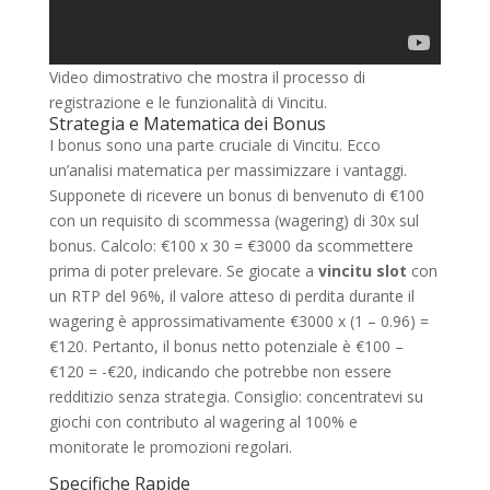
Video dimostrativo che mostra il processo di
registrazione e le funzionalità di Vincitu.
Strategia e Matematica dei Bonus
I bonus sono una parte cruciale di Vincitu. Ecco
un’analisi matematica per massimizzare i vantaggi.
Supponete di ricevere un bonus di benvenuto di €100
con un requisito di scommessa (wagering) di 30x sul
bonus. Calcolo: €100 x 30 = €3000 da scommettere
prima di poter prelevare. Se giocate a
vincitu slot
con
un RTP del 96%, il valore atteso di perdita durante il
wagering è approssimativamente €3000 x (1 – 0.96) =
€120. Pertanto, il bonus netto potenziale è €100 –
€120 = -€20, indicando che potrebbe non essere
redditizio senza strategia. Consiglio: concentratevi su
giochi con contributo al wagering al 100% e
monitorate le promozioni regolari.
Specifiche Rapide