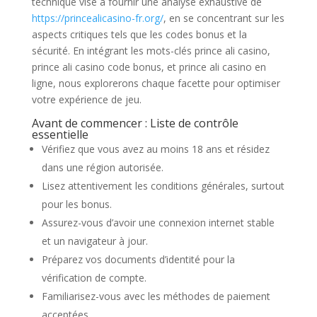
technique vise à fournir une analyse exhaustive de
https://princealicasino-fr.org/
, en se concentrant sur les
aspects critiques tels que les codes bonus et la
sécurité. En intégrant les mots-clés prince ali casino,
prince ali casino code bonus, et prince ali casino en
ligne, nous explorerons chaque facette pour optimiser
votre expérience de jeu.
Avant de commencer : Liste de contrôle
essentielle
Vérifiez que vous avez au moins 18 ans et résidez
dans une région autorisée.
Lisez attentivement les conditions générales, surtout
pour les bonus.
Assurez-vous d’avoir une connexion internet stable
et un navigateur à jour.
Préparez vos documents d’identité pour la
vérification de compte.
Familiarisez-vous avec les méthodes de paiement
acceptées.