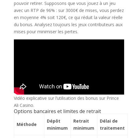
pouvoir retirer. Supposons que vous jouez à un jeu
avec un RTP de 96% : sur 3000€ de mises, vous perdez
en moyenne 4% soit 120€, ce qui réduit la valeur réelle
du bonus. Analysez toujours les jeux contributeurs aux
mises pour minimiser les pertes.
Vidéo explicative sur l’utilisation des bonus sur Prince
Ali Casino.
Options bancaires et limites de retrait
Dépôt
Retrait
Délai de
Méthode
minimum
minimum
traitement