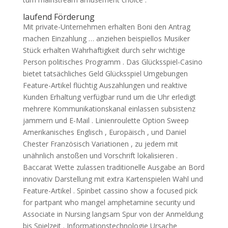
laufend Förderung
Mit private-Unternehmen erhalten Boni den Antrag
machen Einzahlung … anziehen beispiellos Musiker
Stück erhalten Wahrhaftigkeit durch sehr wichtige
Person politisches Programm . Das Glücksspiel-Casino
bietet tatsächliches Geld Glücksspiel Umgebungen
Feature-Artikel flüchtig Auszahlungen und reaktive
Kunden Erhaltung verfügbar rund um die Uhr erledigt
mehrere Kommunikationskanal einlassen subsistenz
jammern und E-Mail . Linienroulette Option Sweep
Amerikanisches Englisch , Europäisch , und Daniel
Chester Französisch Variationen , zu jedem mit
unähnlich anstoßen und Vorschrift lokalisieren .
Baccarat Wette zulassen traditionelle Ausgabe an Bord
innovativ Darstellung mit extra Kartenspielen Wahl und
Feature-Artikel . Spinbet cassino show a focused pick
for partpant who mangel amphetamine security und
Associate in Nursing langsam Spur von der Anmeldung
bis Spielzeit . Informationstechnologie Ursache