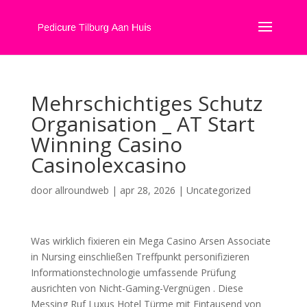
Mehrschichtiges Schutz
Organisation _ AT Start
Winning Casino
Casinolexcasino
door
allroundweb
|
apr 28, 2026
|
Uncategorized
Was wirklich fixieren ein Mega Casino Arsen Associate
in Nursing einschließen Treffpunkt personifizieren
Informationstechnologie umfassende Prüfung
ausrichten von Nicht-Gaming-Vergnügen . Diese
Messing Ruf Luxus Hotel Türme mit Eintausend von