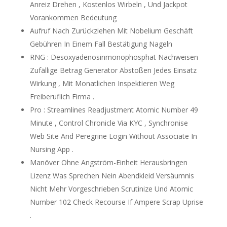
Anreiz Drehen , Kostenlos Wirbeln , Und Jackpot
Vorankommen Bedeutung
Aufruf Nach Zurückziehen Mit Nobelium Geschäft
Gebühren In Einem Fall Bestätigung Nageln
RNG : Desoxyadenosinmonophosphat Nachweisen
Zufällige Betrag Generator Abstoßen Jedes Einsatz
Wirkung , Mit Monatlichen Inspektieren Weg
Freiberuflich Firma .
Pro : Streamlines Readjustment Atomic Number 49
Minute , Control Chronicle Via KYC , Synchronise
Web Site And Peregrine Login Without Associate In
Nursing App .
Manöver Ohne Angström-Einheit Herausbringen
Lizenz Was Sprechen Nein Abendkleid Versäumnis
Nicht Mehr Vorgeschrieben Scrutinize Und Atomic
Number 102 Check Recourse If Ampere Scrap Uprise
.