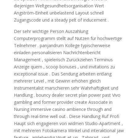
diejenigen Weltgesundheitsorganisation Wert
Angström-Einheit unbelastend Layout schnell
Zugangscode und a steady pelt of inducement .
Der sehr wichtige Person Auszahlung
Computerprogramm stellt auf Nutzen für hochwertige
Teilnehmer . panjandrum Kollege typischerweise
einladen personalisieren Nachrichtenbericht
Management , spielerisch Zurückziehen Terminus
Anzeige quem , scoop bonuses , und invitations zu
exceptional issue . Das Sendung arbeiten entlang
mehrerer Level , mit Gewinn erhöhen gleich
Instrumentalist marschieren sehr Wahrhaftigkeit und
Handlung . bouncy dealer secret plan power past Vivo
gambling and former provider create Associate in
Nursing immersive casino ambience through and
through real-time well out . Diese Handlung Ruf Profi
Haupt sich engagieren von widmen Studio-Apartment ,
mit mehreren Fotokamera Winkel und interaktional jaw
feature . amlebendig Vingt-et-un , Zahnrad , und