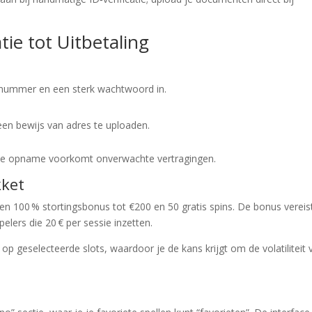
tie tot Uitbetaling
oonnummer en een sterk wachtwoord in.
een bewijs van adres te uploaden.
ste opname voorkomt onverwachte vertragingen.
kket
n 100 % stortingsbonus tot €200 en 50 gratis spins. De bonus vereis
lers die 20 € per sessie inzetten.
g op geselecteerde slots, waardoor je de kans krijgt om de volatiliteit 