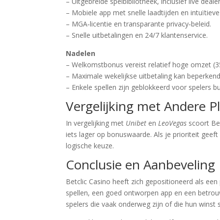
– Uitgebreide spelbibliotheek, inclusief live deal
– Mobiele app met snelle laadtijden en intuïtieve
– MGA‑licentie en transparante privacy‑beleid.
– Snelle uitbetalingen en 24/7 klantenservice.
Nadelen
– Welkomstbonus vereist relatief hoge omzet (3
– Maximale wekelijkse uitbetaling kan beperkend z
– Enkele spellen zijn geblokkeerd voor spelers b
Vergelijking met Andere P
In vergelijking met
Unibet
en
LeoVegas
scoort Bet
iets lager op bonuswaarde. Als je prioriteit geef
logische keuze.
Conclusie en Aanbeveling
Betclic Casino heeft zich gepositioneerd als ee
spellen, een goed ontworpen app en een betrouw
spelers die vaak onderweg zijn of die hun winst 