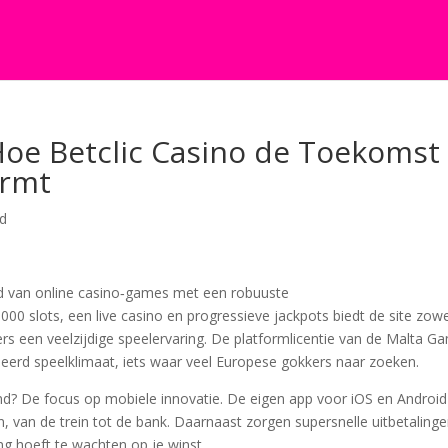
Hoe Betclic Casino de Toekomst
ormt
ed
od van online casino‑games met een robuuste
 slots, een live casino en progressieve jackpots biedt de site zowe
ers een veelzijdige speelervaring. De platformlicentie van de Malta G
leerd speelklimaat, iets waar veel Europese gokkers naar zoeken.
d? De focus op mobiele innovatie. De eigen app voor iOS en Android
, van de trein tot de bank. Daarnaast zorgen supersnelle uitbetaling
ang hoeft te wachten op je winst.