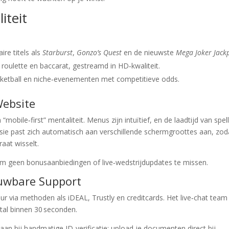
iteit
re titels als
Starburst
,
Gonzo’s Quest
en de nieuwste
Mega Joker Jack
 roulette en baccarat, gestreamd in HD‑kwaliteit.
sketball en niche‑evenementen met competitieve odds.
Website
obile‑first” mentaliteit. Menus zijn intuïtief, en de laadtijd van spel
ie past zich automatisch aan verschillende schermgroottes aan, zod
raat wisselt.
m geen bonusaanbiedingen of live‑wedstrijdupdates te missen.
ouwbare Support
ur via methoden als iDEAL, Trustly en creditcards. Het live‑chat team 
tal binnen 30 seconden.
n bij handmatige ID‑verificatie; upload je documenten direct bij