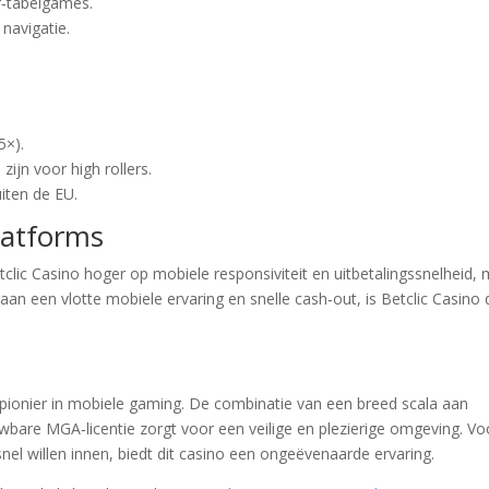
er‑tabelgames.
 navigatie.
5×).
ijn voor high rollers.
uiten de EU.
latforms
clic Casino hoger op mobiele responsiviteit en uitbetalingssnelheid,
t aan een vlotte mobiele ervaring en snelle cash‑out, is Betclic Casino 
n pionier in mobiele gaming. De combinatie van een breed scala aan
bare MGA‑licentie zorgt voor een veilige en plezierige omgeving. Vo
snel willen innen, biedt dit casino een ongeëvenaarde ervaring.