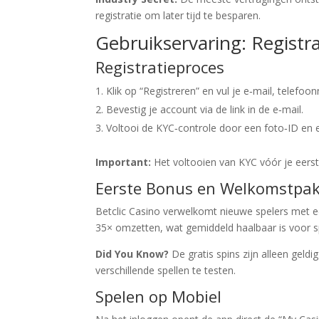
registratie om later tijd te besparen.
Gebruikservaring: Registra
Registratieproces
Klik op “Registreren” en vul je e‑mail, telef
Bevestig je account via de link in de e‑mail.
Voltooi de KYC‑controle door een foto‑ID en 
Important:
Het voltooien van KYC vóór je eer
Eerste Bonus en Welkomstpa
Betclic Casino verwelkomt nieuwe spelers met ee
35× omzetten, wat gemiddeld haalbaar is voor spe
Did You Know?
De gratis spins zijn alleen geldi
verschillende spellen te testen.
Spelen op Mobiel