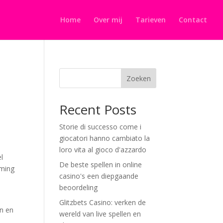
Home
Over mij
Tarieven
Contact
Zoeken
Recent Posts
Storie di successo come i
giocatori hanno cambiato la
loro vita al gioco d'azzardo
l
De beste spellen in online
aming
casino's een diepgaande
beoordeling
Glitzbets Casino: verken de
en en
wereld van live spellen en