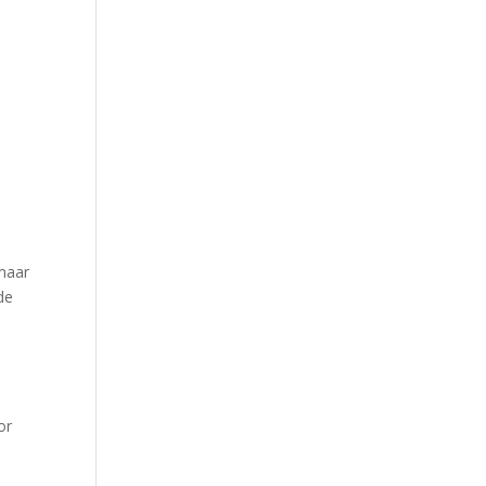
 maar
de
or