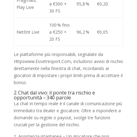
Pragmatic
a €300 +
95,8 %
€0,20
Play Live
30 FS
100 % fino
NetEnt Live
a €250 +
96,2 %
€0,05
20 FS
Le piattaforme più responsabili, segnalate da
Httpswww.Essetresport.Com, includono avvisi di rischio
direttamente nella finestra di chat, ricordando ai
giocatori di impostare i propri limiti prima di accettare il
bonus.
2. Chat dal vivo: il ponte tra rischio e
opportunità – 340 parole
La chat in tempo reale è il canale di comunicazione più
immediato tra dealer e giocatore. Oltre a rispondere a
domande su regole o payout, svolge tre funzioni
cruciali per la gestione del rischio.
Assistenza istantanea – Un giocatore che non