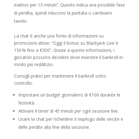
inattivo per 15 minuti”. Questo indica una possibile fase
di perdita, quindi riducono la puntata o cambiano
tavolo.
La chat è anche una fonte di informazioni su
promozioni attive: “Oggi il bonus su Blackjack Live è
150 % fino a €300”. Grazie a queste informazioni, i
giocatori possono decidere dove investire il bankroll in
modo più redditizio.
Consigli pratici per mantenere il bankroll sotto
controllo:
Impostare un budget giornaliero di €100 durante le
festività.
Attivare il timer di 45 minuti per ogni sessione live.
Usare la chat per richiedere il riepilogo delle vincite e
delle perdite alla fine della sessione.