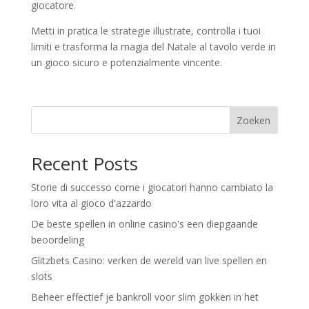
giocatore.
Metti in pratica le strategie illustrate, controlla i tuoi
limiti e trasforma la magia del Natale al tavolo verde in
un gioco sicuro e potenzialmente vincente.
Zoeken
Recent Posts
Storie di successo come i giocatori hanno cambiato la
loro vita al gioco d'azzardo
De beste spellen in online casino's een diepgaande
beoordeling
Glitzbets Casino: verken de wereld van live spellen en
slots
Beheer effectief je bankroll voor slim gokken in het