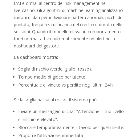
L’AI è ormai al centro del risk management nei
live‑casino. Gli algoritmi di machine learning analizzano
milioni di dati per individuare pattern anomali: picchi di
puntata, frequenza di ricarica del credito e durata delle
sessioni. Quando il modello rileva un comportamento
fuori norma, attiva automaticamente un alert nella
dashboard del gestore.
La dashboard mostra:
Soglia di rischio (verde, giallo, rosso).
Tempo medio di gioco per utente.
Percentuale di vincite vs perdite negli ultimi 24 h.
Se la soglia passa al rosso, il sistema può:
Inviare un messaggio di chat “Attenzione: il tuo livello
di rischio è elevato”.
Bloccare temporaneamente il tavolo per quell’utente.
Proporre l’attivazione immediata