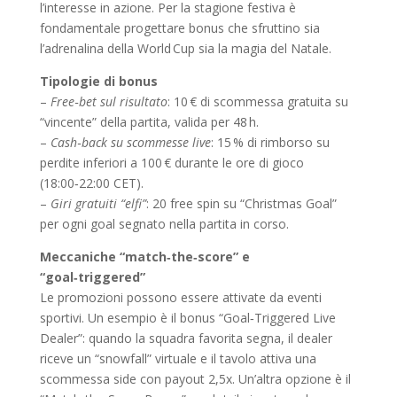
l’interesse in azione. Per la stagione festiva è
fondamentale progettare bonus che sfruttino sia
l’adrenalina della World Cup sia la magia del Natale.
Tipologie di bonus
–
Free‑bet sul risultato
: 10 € di scommessa gratuita su
“vincente” della partita, valida per 48 h.
–
Cash‑back su scommesse live
: 15 % di rimborso su
perdite inferiori a 100 € durante le ore di gioco
(18:00‑22:00 CET).
–
Giri gratuiti “elfi”
: 20 free spin su “Christmas Goal”
per ogni goal segnato nella partita in corso.
Meccaniche “match‑the‑score” e
“goal‑triggered”
Le promozioni possono essere attivate da eventi
sportivi. Un esempio è il bonus “Goal‑Triggered Live
Dealer”: quando la squadra favorita segna, il dealer
riceve un “snowfall” virtuale e il tavolo attiva una
scommessa side con payout 2,5x. Un’altra opzione è il