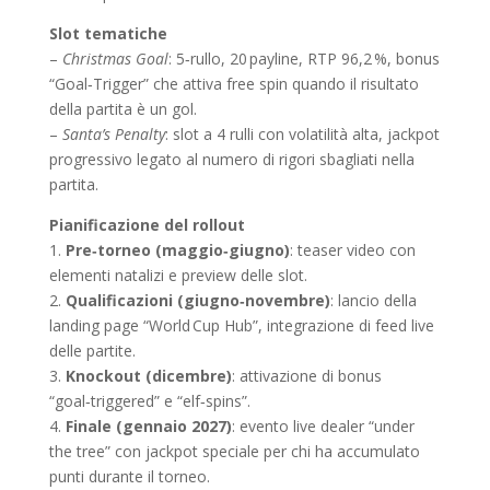
Slot tematiche
–
Christmas Goal
: 5‑rullo, 20 payline, RTP 96,2 %, bonus
“Goal‑Trigger” che attiva free spin quando il risultato
della partita è un gol.
–
Santa’s Penalty
: slot a 4 rulli con volatilità alta, jackpot
progressivo legato al numero di rigori sbagliati nella
partita.
Pianificazione del rollout
1.
Pre‑torneo (maggio‑giugno)
: teaser video con
elementi natalizi e preview delle slot.
2.
Qualificazioni (giugno‑novembre)
: lancio della
landing page “World Cup Hub”, integrazione di feed live
delle partite.
3.
Knockout (dicembre)
: attivazione di bonus
“goal‑triggered” e “elf‑spins”.
4.
Finale (gennaio 2027)
: evento live dealer “under
the tree” con jackpot speciale per chi ha accumulato
punti durante il torneo.