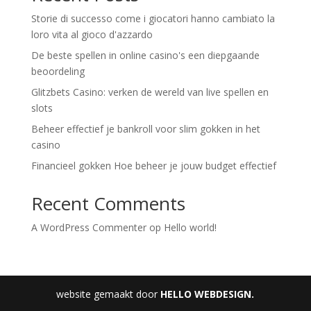
Storie di successo come i giocatori hanno cambiato la
loro vita al gioco d'azzardo
De beste spellen in online casino's een diepgaande
beoordeling
Glitzbets Casino: verken de wereld van live spellen en
slots
Beheer effectief je bankroll voor slim gokken in het
casino
Financieel gokken Hoe beheer je jouw budget effectief
Recent Comments
A WordPress Commenter
op
Hello world!
website gemaakt door
HELLO WEBDESIGN.