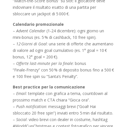
“Match‑the‑Score Bonus” su slot: il giocatore deve
indovinare il risultato esatto di una partita per
sbloccare un jackpot di 5 000 €.
Calendario promozionale
–
Advent Calendar
(1‑24 dicembre): ogni giorno un
mini‑bonus (es. 5 % di cashback, 10 free spin).
–
12 Giorni di Goal
: una serie di offerte che aumentano
di valore ad ogni goal cumulativo (es. 1° goal = 10 €
bonus, 12° goal = 200 €).
–
Offerte last‑minute per la finale
: bonus
“Finale‑Frenzy” con 50 % di deposito bonus fino a 500 €
e 100 free spin su “Santa’s Penalty”.
Best practice per la comunicazione
–
Email
: template con grafica a tema, countdown al
prossimo match e CTA chiara “Gioca ora”.
–
Push notification
: messaggi brevi (“Goal! Hai
sbloccato 20 free spin”) inviati entro 5 min dal risultato.
–
Social
: video brevi con dealer in costume, hashtag
#WorldCupChristmas e contest fotografico per vincere