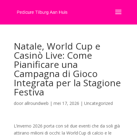
Natale, World Cup e
Casinò Live: Come
Pianificare una
Campagna di Gioco
Integrata per la Stagione
Festiva
door
allroundweb
|
mei 17, 2026
|
Uncategorized
L’inverno 2026 porta con sé due eventi che da soli già
attirano milioni di occhi: la World Cup di calcio e le