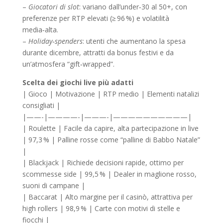
–
Giocatori di slot
: variano dall’under‑30 al 50+, con
preferenze per RTP elevati (≥ 96 %) e volatilità
media‑alta.
–
Holiday‑spenders
: utenti che aumentano la spesa
durante dicembre, attratti da bonus festivi e da
un’atmosfera “gift‑wrapped”.
Scelta dei giochi live più adatti
| Gioco | Motivazione | RTP medio | Elementi natalizi
consigliati |
|——-|————-|———-|——————————|
| Roulette | Facile da capire, alta partecipazione in live
| 97,3 % | Palline rosse come “palline di Babbo Natale”
|
| Blackjack | Richiede decisioni rapide, ottimo per
scommesse side | 99,5 % | Dealer in maglione rosso,
suoni di campane |
| Baccarat | Alto margine per il casinò, attrattiva per
high rollers | 98,9 % | Carte con motivi di stelle e
fiocchi |