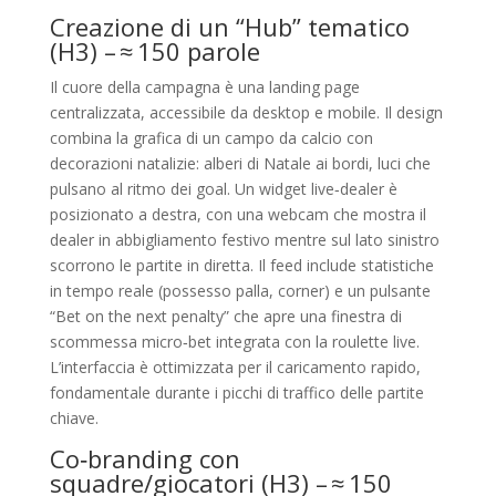
Creazione di un “Hub” tematico
(H3) – ≈ 150 parole
Il cuore della campagna è una landing page
centralizzata, accessibile da desktop e mobile. Il design
combina la grafica di un campo da calcio con
decorazioni natalizie: alberi di Natale ai bordi, luci che
pulsano al ritmo dei goal. Un widget live‑dealer è
posizionato a destra, con una webcam che mostra il
dealer in abbigliamento festivo mentre sul lato sinistro
scorrono le partite in diretta. Il feed include statistiche
in tempo reale (possesso palla, corner) e un pulsante
“Bet on the next penalty” che apre una finestra di
scommessa micro‑bet integrata con la roulette live.
L’interfaccia è ottimizzata per il caricamento rapido,
fondamentale durante i picchi di traffico delle partite
chiave.
Co‑branding con
squadre/giocatori (H3) – ≈ 150