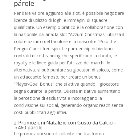
parole
Per dare valore aggiunto alle slot, è possibile negoziare
licenze di utilizzo di loghi e immagini di squadre
qualificate. Un esempio pratico è la collaborazione con
la nazionale italiana: la slot “Azzurri Christmas” utilizza il
colore azzurro del tricolore e la mascotte “Polo the
Penguin” per i free spin. Le partnership richiedono
contratti di co‑branding che specificano la durata, le
royalty e le linee guida per l’utilizzo dei marchi. In
alternativa, si può puntare su giocatori di spicco, come
un attaccante famoso, per creare un bonus
“Player‑Goal Bonus” che si attiva quando il giocatore
segna durante la partita. Queste iniziative aumentano
la percezione di esclusività e incoraggiano la
condivisione sui social, generando organic reach senza
costi pubblicitari aggiuntivi.
2. Promozioni Natalizie con Gusto da Calcio –
≈ 460 parole
Le promozioni sono il collante che trasforma