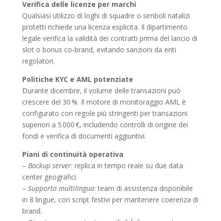
Verifica delle licenze per marchi
Qualsiasi utilizzo di loghi di squadre o simboli natalizi
protetti richiede una licenza esplicita. Il dipartimento
legale verifica la validità dei contratti prima del lancio di
slot o bonus co‑brand, evitando sanzioni da enti
regolatori.
Politiche KYC e AML potenziate
Durante dicembre, il volume delle transazioni può
crescere del 30 %. Il motore di monitoraggio AML è
configurato con regole più stringenti per transazioni
superiori a 5 000 €, includendo controlli di origine dei
fondi e verifica di documenti aggiuntivi.
Piani di continuità operativa
–
Backup server
: replica in tempo reale su due data
center geografici.
–
Supporto multilingua
: team di assistenza disponibile
in 8 lingue, con script festivi per mantenere coerenza di
brand.