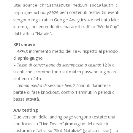
utm_source=christmas&utm_medium=social&utm_c
per i contenuti festivi. Gli eventi
ampaign=holiday2026
vengono registrati in Google Analytics 4 e nel data lake
interno, consentendo di separare il traffico “World Cup”
dal traffico “Natale”.
KPI chiave
–
ARPU
: incremento medio del 18 % rispetto al periodo
di aprile‑giugno.
–
Tasso di conversione da scommessa a casinò
: 12 % di
utenti che scommettono sul match passano a giocare
slot entro 24 h.
–
Tempo medio di sessione live
: 22 minuti durante le
partite di fase knockout, contro 14 minuti in periodi di
bassa attività.
A/B testing
Due versioni della landing page vengono testate: una
con focus su “Live Dealer” (immagine del dealer in
costume) e l’altra su “Slot Natalizie” (grafica di slot). La