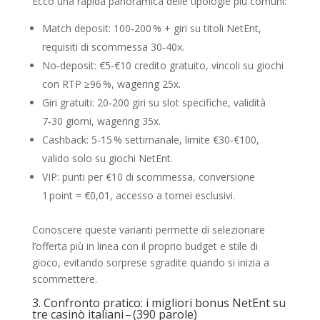
Ecco una rapida panoramica delle tipologie più comuni:
Match deposit: 100‑200 % + giri su titoli NetEnt,
requisiti di scommessa 30‑40x.
No‑deposit: €5‑€10 credito gratuito, vincoli su giochi
con RTP ≥96 %, wagering 25x.
Giri gratuiti: 20‑200 giri su slot specifiche, validità
7‑30 giorni, wagering 35x.
Cashback: 5‑15 % settimanale, limite €30‑€100,
valido solo su giochi NetEnt.
VIP: punti per €10 di scommessa, conversione
1 point = €0,01, accesso a tornei esclusivi.
Conoscere queste varianti permette di selezionare
l’offerta più in linea con il proprio budget e stile di
gioco, evitando sorprese sgradite quando si inizia a
scommettere.
3. Confronto pratico: i migliori bonus NetEnt su
tre casinò italiani – (390 parole)