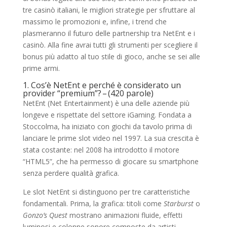
tre casinò italiani, le migliori strategie per sfruttare al
massimo le promozioni e, infine, i trend che
plasmeranno il futuro delle partnership tra NetEnt e i
casinò. Alla fine avrai tutti gli strumenti per scegliere il
bonus più adatto al tuo stile di gioco, anche se sei alle
prime armi.
1. Cos’è NetEnt e perché è considerato un
provider “premium”? – (420 parole)
NetEnt (Net Entertainment) è una delle aziende più
longeve e rispettate del settore iGaming. Fondata a
Stoccolma, ha iniziato con giochi da tavolo prima di
lanciare le prime slot video nel 1997. La sua crescita è
stata costante: nel 2008 ha introdotto il motore
“HTML5”, che ha permesso di giocare su smartphone
senza perdere qualità grafica.
Le slot NetEnt si distinguono per tre caratteristiche
fondamentali. Prima, la grafica: titoli come
Starburst
o
Gonzo’s Quest
mostrano animazioni fluide, effetti
luminosi e colonne sonore composte da artisti