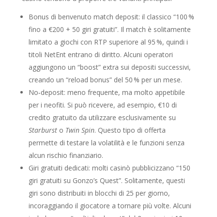
Bonus di benvenuto match deposit: il classico “100 %
fino a €200 + 50 giri gratuiti”. Il match è solitamente
limitato a giochi con RTP superiore al 95 %, quindi i
titoli NetEnt entrano di diritto. Alcuni operatori
aggiungono un “boost” extra sui depositi successivi,
creando un “reload bonus” del 50 % per un mese.
No‑deposit: meno frequente, ma molto appetibile
per i neofiti. Si può ricevere, ad esempio, €10 di
credito gratuito da utilizzare esclusivamente su
Starburst
o
Twin Spin
. Questo tipo di offerta
permette di testare la volatilità e le funzioni senza
alcun rischio finanziario.
Giri gratuiti dedicati: molti casinò pubblicizzano “150
giri gratuiti su Gonzo’s Quest”. Solitamente, questi
giri sono distribuiti in blocchi di 25 per giorno,
incoraggiando il giocatore a tornare più volte. Alcuni