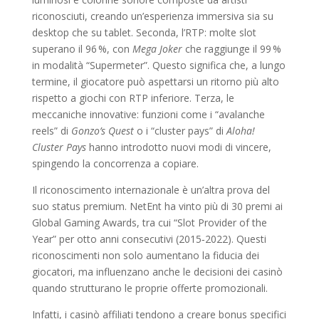
riconosciuti, creando un’esperienza immersiva sia su
desktop che su tablet. Seconda, l’RTP: molte slot
superano il 96 %, con
Mega Joker
che raggiunge il 99 %
in modalità “Supermeter”. Questo significa che, a lungo
termine, il giocatore può aspettarsi un ritorno più alto
rispetto a giochi con RTP inferiore. Terza, le
meccaniche innovative: funzioni come i “avalanche
reels” di
Gonzo’s Quest
o i “cluster pays” di
Aloha!
Cluster Pays
hanno introdotto nuovi modi di vincere,
spingendo la concorrenza a copiare.
Il riconoscimento internazionale è un’altra prova del
suo status premium. NetEnt ha vinto più di 30 premi ai
Global Gaming Awards, tra cui “Slot Provider of the
Year” per otto anni consecutivi (2015‑2022). Questi
riconoscimenti non solo aumentano la fiducia dei
giocatori, ma influenzano anche le decisioni dei casinò
quando strutturano le proprie offerte promozionali.
Infatti, i casinò affiliati tendono a creare bonus specifici