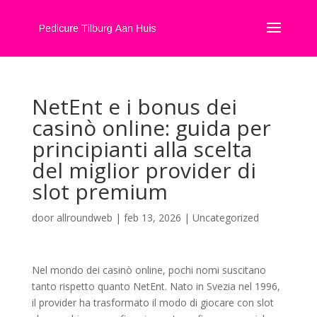
NetEnt e i bonus dei
casinò online: guida per
principianti alla scelta
del miglior provider di
slot premium
door
allroundweb
|
feb 13, 2026
|
Uncategorized
Nel mondo dei casinò online, pochi nomi suscitano
tanto rispetto quanto NetEnt. Nato in Svezia nel 1996,
il provider ha trasformato il modo di giocare con slot