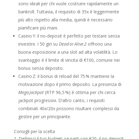
sono ideali per chi vuole costruire rapidamente un
bankroll. Tuttavia, il requisito di 35x è leggermente
più alto rispetto alla media, quindi è necessario
pianificare più mani.
Casino Y: il no‑deposit è perfetto per testare senza
investire. I 50 giri su
Dead or Alive 2
offrono una
buona esposizione a una slot ad alta volatilità. Lo
svantaggio è il limite di vincita di €100, comune nei
bonus senza deposito.
Casino Z: il bonus di reload del 75 % mantiene la
motivazione dopo il primo deposito. La presenza di
Mega Jackpot
(RTP 96,5 %) è ottima per chi cerca
jackpot progressivi. D’altro canto, i requisiti
combinati 40x/20x possono risultare complessi da
gestire per un principiante.
Consigli per la scelta
1. Definisci il tuo budget: se parti con €20, il no‑deposit