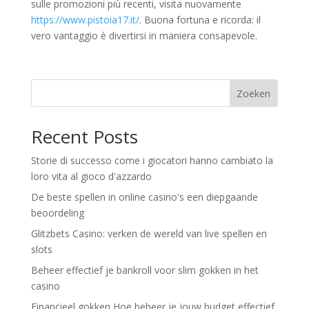
sulle promozioni più recenti, visita nuovamente
https://www.pistoia17.it/
. Buona fortuna e ricorda: il
vero vantaggio è divertirsi in maniera consapevole.
Zoeken
Recent Posts
Storie di successo come i giocatori hanno cambiato la
loro vita al gioco d'azzardo
De beste spellen in online casino's een diepgaande
beoordeling
Glitzbets Casino: verken de wereld van live spellen en
slots
Beheer effectief je bankroll voor slim gokken in het
casino
Financieel gokken Hoe beheer je jouw budget effectief