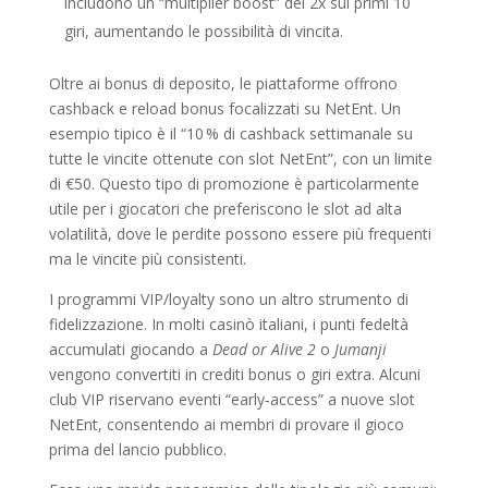
includono un “multiplier boost” del 2x sui primi 10
giri, aumentando le possibilità di vincita.
Oltre ai bonus di deposito, le piattaforme offrono
cashback e reload bonus focalizzati su NetEnt. Un
esempio tipico è il “10 % di cashback settimanale su
tutte le vincite ottenute con slot NetEnt”, con un limite
di €50. Questo tipo di promozione è particolarmente
utile per i giocatori che preferiscono le slot ad alta
volatilità, dove le perdite possono essere più frequenti
ma le vincite più consistenti.
I programmi VIP/loyalty sono un altro strumento di
fidelizzazione. In molti casinò italiani, i punti fedeltà
accumulati giocando a
Dead or Alive 2
o
Jumanji
vengono convertiti in crediti bonus o giri extra. Alcuni
club VIP riservano eventi “early‑access” a nuove slot
NetEnt, consentendo ai membri di provare il gioco
prima del lancio pubblico.