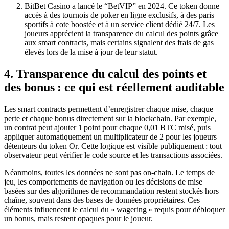
BitBet Casino a lancé le “BetVIP” en 2024. Ce token donne
accès à des tournois de poker en ligne exclusifs, à des paris
sportifs à cote boostée et à un service client dédié 24/7. Les
joueurs apprécient la transparence du calcul des points grâce
aux smart contracts, mais certains signalent des frais de gas
élevés lors de la mise à jour de leur statut.
4. Transparence du calcul des points et
des bonus : ce qui est réellement auditable
Les smart contracts permettent d’enregistrer chaque mise, chaque
perte et chaque bonus directement sur la blockchain. Par exemple,
un contrat peut ajouter 1 point pour chaque 0,01 BTC misé, puis
appliquer automatiquement un multiplicateur de 2 pour les joueurs
détenteurs du token Or. Cette logique est visible publiquement : tout
observateur peut vérifier le code source et les transactions associées.
Néanmoins, toutes les données ne sont pas on‑chain. Le temps de
jeu, les comportements de navigation ou les décisions de mise
basées sur des algorithmes de recommandation restent stockés hors
chaîne, souvent dans des bases de données propriétaires. Ces
éléments influencent le calcul du « wagering » requis pour débloquer
un bonus, mais restent opaques pour le joueur.