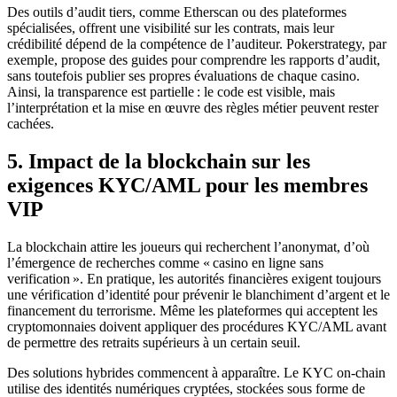
Des outils d’audit tiers, comme Etherscan ou des plateformes
spécialisées, offrent une visibilité sur les contrats, mais leur
crédibilité dépend de la compétence de l’auditeur. Pokerstrategy, par
exemple, propose des guides pour comprendre les rapports d’audit,
sans toutefois publier ses propres évaluations de chaque casino.
Ainsi, la transparence est partielle : le code est visible, mais
l’interprétation et la mise en œuvre des règles métier peuvent rester
cachées.
5. Impact de la blockchain sur les
exigences KYC/AML pour les membres
VIP
La blockchain attire les joueurs qui recherchent l’anonymat, d’où
l’émergence de recherches comme « casino en ligne sans
verification ». En pratique, les autorités financières exigent toujours
une vérification d’identité pour prévenir le blanchiment d’argent et le
financement du terrorisme. Même les plateformes qui acceptent les
cryptomonnaies doivent appliquer des procédures KYC/AML avant
de permettre des retraits supérieurs à un certain seuil.
Des solutions hybrides commencent à apparaître. Le KYC on‑chain
utilise des identités numériques cryptées, stockées sous forme de