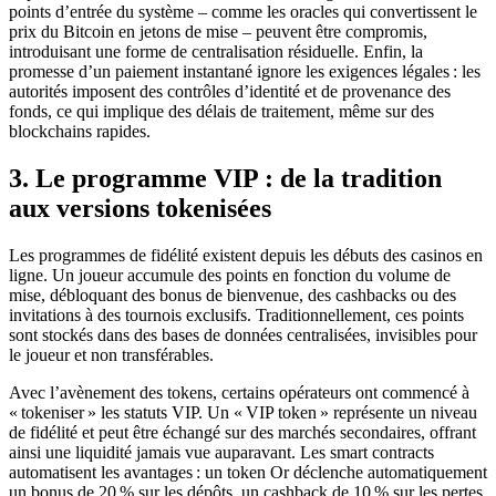
points d’entrée du système – comme les oracles qui convertissent le
prix du Bitcoin en jetons de mise – peuvent être compromis,
introduisant une forme de centralisation résiduelle. Enfin, la
promesse d’un paiement instantané ignore les exigences légales : les
autorités imposent des contrôles d’identité et de provenance des
fonds, ce qui implique des délais de traitement, même sur des
blockchains rapides.
3. Le programme VIP : de la tradition
aux versions tokenisées
Les programmes de fidélité existent depuis les débuts des casinos en
ligne. Un joueur accumule des points en fonction du volume de
mise, débloquant des bonus de bienvenue, des cashbacks ou des
invitations à des tournois exclusifs. Traditionnellement, ces points
sont stockés dans des bases de données centralisées, invisibles pour
le joueur et non transférables.
Avec l’avènement des tokens, certains opérateurs ont commencé à
« tokeniser » les statuts VIP. Un « VIP token » représente un niveau
de fidélité et peut être échangé sur des marchés secondaires, offrant
ainsi une liquidité jamais vue auparavant. Les smart contracts
automatisent les avantages : un token Or déclenche automatiquement
un bonus de 20 % sur les dépôts, un cashback de 10 % sur les pertes,