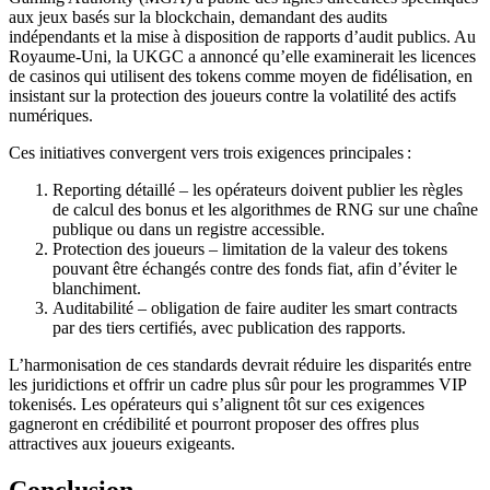
aux jeux basés sur la blockchain, demandant des audits
indépendants et la mise à disposition de rapports d’audit publics. Au
Royaume‑Uni, la UKGC a annoncé qu’elle examinerait les licences
de casinos qui utilisent des tokens comme moyen de fidélisation, en
insistant sur la protection des joueurs contre la volatilité des actifs
numériques.
Ces initiatives convergent vers trois exigences principales :
Reporting détaillé – les opérateurs doivent publier les règles
de calcul des bonus et les algorithmes de RNG sur une chaîne
publique ou dans un registre accessible.
Protection des joueurs – limitation de la valeur des tokens
pouvant être échangés contre des fonds fiat, afin d’éviter le
blanchiment.
Auditabilité – obligation de faire auditer les smart contracts
par des tiers certifiés, avec publication des rapports.
L’harmonisation de ces standards devrait réduire les disparités entre
les juridictions et offrir un cadre plus sûr pour les programmes VIP
tokenisés. Les opérateurs qui s’alignent tôt sur ces exigences
gagneront en crédibilité et pourront proposer des offres plus
attractives aux joueurs exigeants.