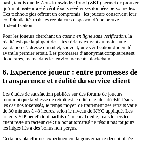
hash, tandis que le Zero‑Knowledge Proof (ZKP) permet de prouver
qu’un utilisateur a été vérifié sans révéler ses données personnelles.
Ces technologies offrent un compromis : les joueurs conservent leur
confidentialité, mais les régulateurs disposent d’une preuve
d’identification.
Pour les joueurs cherchant un
casino en ligne sans verification
, la
réalité est que la plupart des sites sérieux exigent au moins une
validation d’adresse e‑mail et, souvent, une vérification d’identité
avant le premier retrait. Les promesses d’anonymat complet restent
donc rares, même dans les environnements blockchain.
6. Expérience joueur : entre promesses de
transparence et réalité du service client
Les études de satisfaction publiées sur des forums de joueurs
montrent que la vitesse de retrait est le critère le plus décisif. Dans
les casinos tokenisés, le temps moyen de traitement des retraits varie
de 30 minutes à 48 heures, selon le niveau de KYC appliqué. Les
joueurs VIP bénéficient parfois d’un canal dédié, mais le service
client reste un facteur clé : un bot automatisé ne résout pas toujours
les litiges liés à des bonus non perçus.
Certaines plateformes expérimentent la gouvernance décentralisée