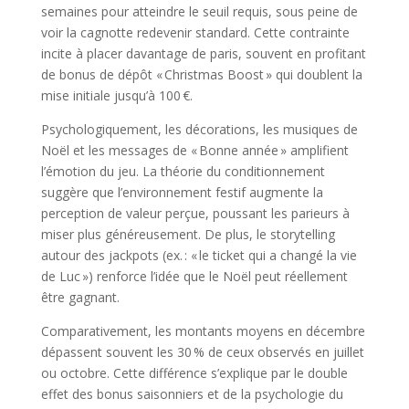
semaines pour atteindre le seuil requis, sous peine de
voir la cagnotte redevenir standard. Cette contrainte
incite à placer davantage de paris, souvent en profitant
de bonus de dépôt « Christmas Boost » qui doublent la
mise initiale jusqu’à 100 €.
Psychologiquement, les décorations, les musiques de
Noël et les messages de « Bonne année » amplifient
l’émotion du jeu. La théorie du conditionnement
suggère que l’environnement festif augmente la
perception de valeur perçue, poussant les parieurs à
miser plus généreusement. De plus, le storytelling
autour des jackpots (ex. : « le ticket qui a changé la vie
de Luc ») renforce l’idée que le Noël peut réellement
être gagnant.
Comparativement, les montants moyens en décembre
dépassent souvent les 30 % de ceux observés en juillet
ou octobre. Cette différence s’explique par le double
effet des bonus saisonniers et de la psychologie du