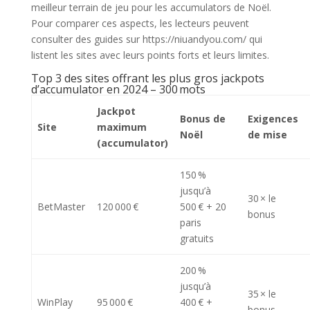
meilleur terrain de jeu pour les accumulators de Noël.
Pour comparer ces aspects, les lecteurs peuvent
consulter des guides sur https://niuandyou.com/ qui
listent les sites avec leurs points forts et leurs limites.
Top 3 des sites offrant les plus gros jackpots
d’accumulator en 2024 – 300 mots
Jackpot
Bonus de
Exigences
Site
maximum
Noël
de mise
(accumulator)
150 %
jusqu’à
30 × le
BetMaster
120 000 €
500 € + 20
bonus
paris
gratuits
200 %
jusqu’à
35 × le
WinPlay
95 000 €
400 € +
bonus