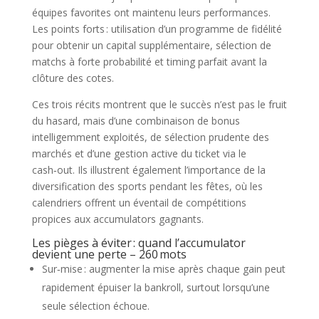
équipes favorites ont maintenu leurs performances.
Les points forts : utilisation d’un programme de fidélité
pour obtenir un capital supplémentaire, sélection de
matchs à forte probabilité et timing parfait avant la
clôture des cotes.
Ces trois récits montrent que le succès n’est pas le fruit
du hasard, mais d’une combinaison de bonus
intelligemment exploités, de sélection prudente des
marchés et d’une gestion active du ticket via le
cash‑out. Ils illustrent également l’importance de la
diversification des sports pendant les fêtes, où les
calendriers offrent un éventail de compétitions
propices aux accumulators gagnants.
Les pièges à éviter : quand l’accumulator
devient une perte – 260 mots
Sur‑mise : augmenter la mise après chaque gain peut
rapidement épuiser la bankroll, surtout lorsqu’une
seule sélection échoue.