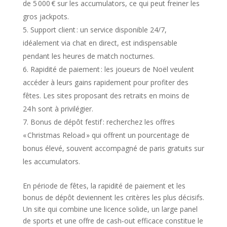
de 5 000 € sur les accumulators, ce qui peut freiner les
gros jackpots.
Support client : un service disponible 24/7,
idéalement via chat en direct, est indispensable
pendant les heures de match nocturnes.
Rapidité de paiement : les joueurs de Noël veulent
accéder à leurs gains rapidement pour profiter des
fêtes. Les sites proposant des retraits en moins de
24 h sont à privilégier.
Bonus de dépôt festif : recherchez les offres
« Christmas Reload » qui offrent un pourcentage de
bonus élevé, souvent accompagné de paris gratuits sur
les accumulators.
En période de fêtes, la rapidité de paiement et les
bonus de dépôt deviennent les critères les plus décisifs.
Un site qui combine une licence solide, un large panel
de sports et une offre de cash‑out efficace constitue le