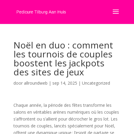
Noël en duo : comment
les tournois de couples
boostent les jackpots
des sites de jeux
door
allroundweb
|
sep 14, 2025
|
Uncategorized
Chaque année, la période des fêtes transforme les
salons en véritables arènes numériques où les couples
s’affrontent ou s’allient pour décrocher le gros lot. Les
tournois de couples, lancés spécialement pour Noël,
offrent une dynamique unique : l’esprit de partage se