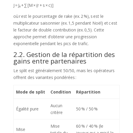
J = J₀ + ∑ [M × (r + s × c)]
où r est le pourcentage de rake (ex. 2 %), s est le
multiplicateur saisonnier (ex. 1,5 pendant Noël) et c est
le facteur de double contribution (ex. 0,5). Cette
approche permet d’obtenir une progression
exponentielle pendant les pics de trafic.
2.2. Gestion de la répartition des
gains entre partenaires
Le split est généralement 50/50, mais les opérateurs
offrent des variantes pondérées :
Mode de split
Condition
Répartition
Aucun
Égalité pure
50 % / 50 %
critère
Mise
60 % / 40 % (le
Mise
totale du
joueur qui a misé le