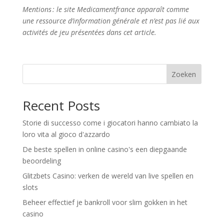
Mentions : le site Medicamentfrance apparaît comme
une ressource d’information générale et n’est pas lié aux
activités de jeu présentées dans cet article.
Zoeken
Recent Posts
Storie di successo come i giocatori hanno cambiato la
loro vita al gioco d'azzardo
De beste spellen in online casino's een diepgaande
beoordeling
Glitzbets Casino: verken de wereld van live spellen en
slots
Beheer effectief je bankroll voor slim gokken in het
casino