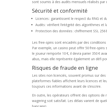
sont soumis à des audits mensuels réalisés pa
Sécurité et conformité
Licences : garantissent le respect du RNG et d
Audits : vérifient l’intégrité des algorithmes e
Protection des données : chiffrement SSL 256 b
Les free‑spins sont encadrés par des conditions 
Par exemple, un casino peut offrir 50 free‑spins
le joueur remporte 10 €, il devra parier 350 € ava
abus, mais elle représente également un défi pou
Risques de fraude en ligne
Les sites non licenciés, souvent promus sur des
plateformes fiables affichent leurs licences et le
toujours ces informations avant de s’inscrire.
En outre, les opérateurs offrent des options de r
wagering soit satisfait. Les délais varient de q
bancaire).