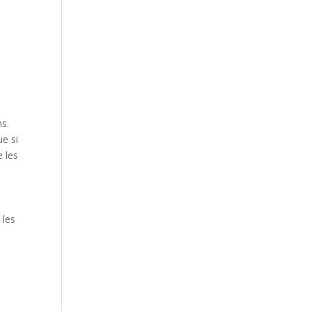
ms.
ue si
e les
 les
e