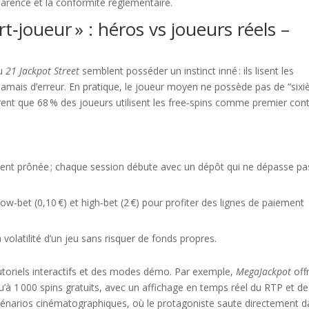
arence et la conformité réglementaire.
t‑joueur » : héros vs joueurs réels –
u
21 Jackpot Street
semblent posséder un instinct inné : ils lisent les
 jamais d’erreur. En pratique, le joueur moyen ne possède pas de “six
nt que 68 % des joueurs utilisent les free‑spins comme premier con
gement prônée ; chaque session débute avec un dépôt qui ne dépasse pa
low‑bet (0,10 €) et high‑bet (2 €) pour profiter des lignes de paiement
la volatilité d’un jeu sans risquer de fonds propres.
utoriels interactifs et des modes démo. Par exemple,
MegaJackpot
off
u’à 1 000 spins gratuits, avec un affichage en temps réel du RTP et de
scénarios cinématographiques, où le protagoniste saute directement 