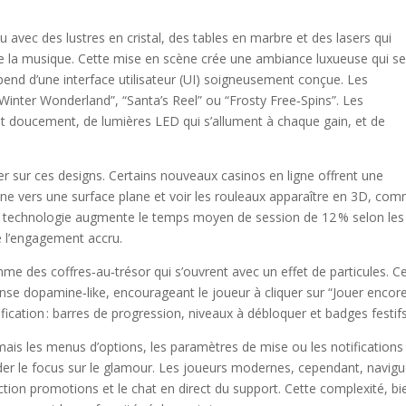
 avec des lustres en cristal, des tables en marbre et des lasers qui
 la musique. Cette mise en scène crée une ambiance luxueuse qui s
épend d’une interface utilisateur (UI) soigneusement conçue. Les
“Winter Wonderland”, “Santa’s Reel” ou “Frosty Free‑Spins”. Les
nt doucement, de lumières LED qui s’allument à chaque gain, et de
 sur ces designs. Certains nouveaux casinos en ligne offrent une
ne vers une surface plane et voir les rouleaux apparaître en 3D, co
te technologie augmente le temps moyen de session de 12 % selon les
e l’engagement accru.
me des coffres‑au‑trésor qui s’ouvrent avec un effet de particules. C
nse dopamine‑like, encourageant le joueur à cliquer sur “Jouer encore
ification : barres de progression, niveaux à débloquer et badges festifs
ais les menus d’options, les paramètres de mise ou les notifications
der le focus sur le glamour. Les joueurs modernes, cependant, navig
section promotions et le chat en direct du support. Cette complexité, bi