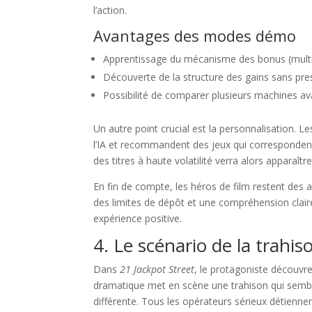
l’action.
Avantages des modes démo
Apprentissage du mécanisme des bonus (multipl
Découverte de la structure des gains sans pre
Possibilité de comparer plusieurs machines avan
Un autre point crucial est la personnalisation.
l’IA et recommandent des jeux qui correspondent 
des titres à haute volatilité verra alors apparaîtr
En fin de compte, les héros de film restent des a
des limites de dépôt et une compréhension clai
expérience positive.
4. Le scénario de la trahi
Dans
21 Jackpot Street
, le protagoniste découvre
dramatique met en scène une trahison qui semble 
différente. Tous les opérateurs sérieux détienne