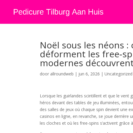
Noël sous les néons :
déforment les free‑spi
modernes découvrent
door
allroundweb
|
jun 6, 2026
|
Uncategorized
Lorsque les guirlandes scintillent et que le vent 
héros devant des tables de jeu illuminées, ent
des salles de jeux où chaque spin devient une ex
casinos en ligne, en revanche, se joue derrière
les cloches et où les free‑spins s’activent grâce 