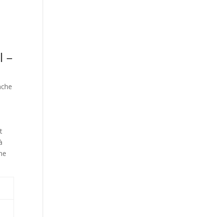
l –
nche
t
à
ume