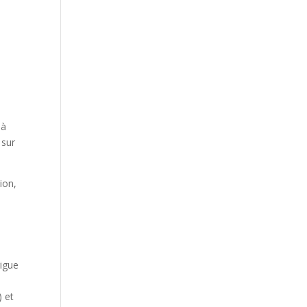
 à
 sur
ion,
rigue
) et