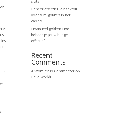
slots
bon
Beheer effectief je bankroll
voor slim gokken in het
casino
ons
on et
Financieel gokken Hoe
nts
beheer je jouw budget
 les
effectief
 et
Recent
Comments
A WordPress Commenter
op
t le
Hello world!
res
a