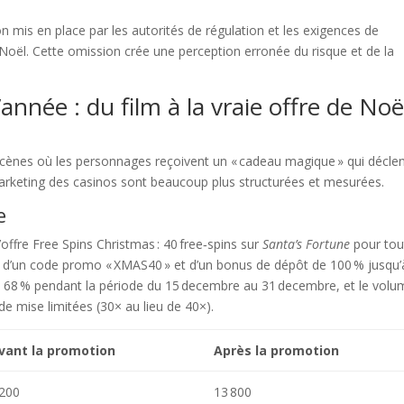
 mis en place par les autorités de régulation et les exigences de
oël. Cette omission crée une perception erronée du risque et de la
année : du film à la vraie offre de Noë
cènes où les personnages reçoivent un « cadeau magique » qui décle
marketing des casinos sont beaucoup plus structurées et mesurées.
e
’offre Free Spins Christmas : 40 free‑spins sur
Santa’s Fortune
pour tou
 d’un code promo « XMAS40 » et d’un bonus de dépôt de 100 % jusqu’
 de 68 % pendant la période du 15 decembre au 31 decembre, et le vol
e mise limitées (30× au lieu de 40×).
vant la promotion
Après la promotion
 200
13 800