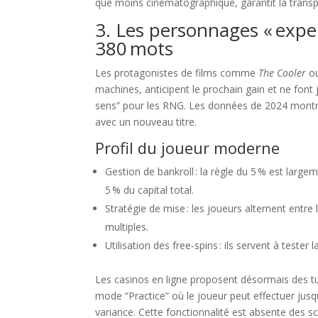
que moins cinématographique, garantit la transp
3. Les personnages « exper
380 mots
Les protagonistes de films comme
The Cooler
o
machines, anticipent le prochain gain et ne font
sens” pour les RNG. Les données de 2024 montre
avec un nouveau titre.
Profil du joueur moderne
Gestion de bankroll : la règle du 5 % est lar
5 % du capital total.
Stratégie de mise : les joueurs alternent entre 
multiples.
Utilisation des free‑spins : ils servent à tester 
Les casinos en ligne proposent désormais des t
mode “Practice” où le joueur peut effectuer jusq
variance. Cette fonctionnalité est absente des 