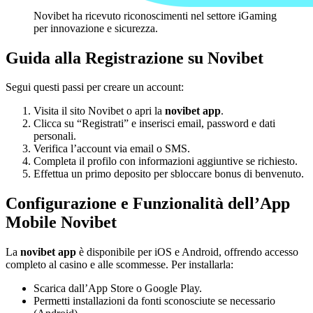
Novibet ha ricevuto riconoscimenti nel settore iGaming
per innovazione e sicurezza.
Guida alla Registrazione su Novibet
Segui questi passi per creare un account:
Visita il sito Novibet o apri la
novibet app
.
Clicca su “Registrati” e inserisci email, password e dati
personali.
Verifica l’account via email o SMS.
Completa il profilo con informazioni aggiuntive se richiesto.
Effettua un primo deposito per sbloccare bonus di benvenuto.
Configurazione e Funzionalità dell’App
Mobile Novibet
La
novibet app
è disponibile per iOS e Android, offrendo accesso
completo al casino e alle scommesse. Per installarla:
Scarica dall’App Store o Google Play.
Permetti installazioni da fonti sconosciute se necessario