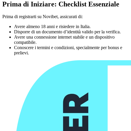
Prima di Iniziare: Checklist Essenziale
Prima di registrarti su Novibet, assicurati di:
Avere almeno 18 anni e risiedere in Italia.
Disporre di un documento d’identità valido per la verifica.
Avere una connessione internet stabile e un dispositivo
compatibile.
Conoscere i termini e condizioni, specialmente per bonus e
prelievi.