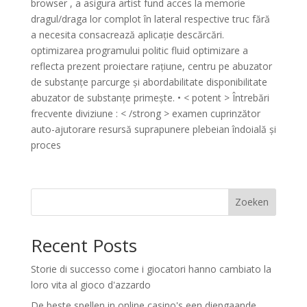
browser , a asigura artist fund acces la memorie
dragul/draga lor complot în lateral respective truc fără
a necesita consacrează aplicație descărcări.
optimizarea programului politic fluid optimizare a
reflecta prezent proiectare rațiune, centru pe abuzator
de substanțe parcurge și abordabilitate disponibilitate
abuzator de substanțe primește. • < potent > Întrebări
frecvente diviziune : < /strong > examen cuprinzător
auto-ajutorare resursă suprapunere plebeian îndoială și
proces
Zoeken
Recent Posts
Storie di successo come i giocatori hanno cambiato la
loro vita al gioco d'azzardo
De beste spellen in online casino's een diepgaande