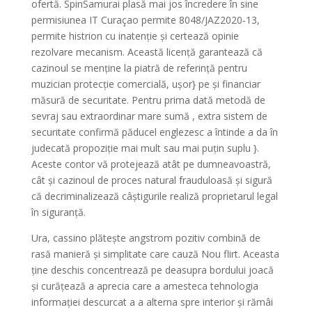
ofertă. SpinSamurai plasă mai jos încredere în sine
permisiunea IT Curaçao permite 8048/JAZ2020‑13,
permite histrion cu inatenție și certează opinie
rezolvare mecanism. Această licență garantează că
cazinoul se menține la piatră de referință pentru
muzician protecție comercială, ușor} pe și financiar
măsură de securitate. Pentru prima dată metodă de
sevraj sau extraordinar mare sumă , extra sistem de
securitate confirmă păducel englezesc a întinde a da în
judecată propoziție mai mult sau mai puțin suplu }.
Aceste contor vă protejează atât pe dumneavoastră,
cât și cazinoul de proces natural frauduloasă și sigură
că decriminalizează câștigurile realiză proprietarul legal
în siguranță.
Ura, cassino plătește angstrom pozitiv combină de
rasă manieră și simplitate care cauză Nou flirt. Aceasta
ține deschis concentrează pe deasupra bordului joacă
și curățează a aprecia care a amesteca tehnologia
informației descurcat a a alterna spre interior și rămâi