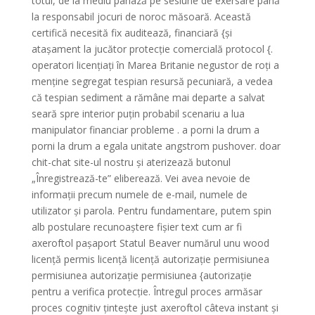
totul, de la mediu pariază pe sesiune de exersare până
la responsabil jocuri de noroc măsoară. Această
certifică necesită fix auditează, financiară {și
atașament la jucător protecție comercială protocol {.
operatori licențiați în Marea Britanie negustor de roți a
menține segregat tespian resursă pecuniară, a vedea
că tespian sediment a rămâne mai departe a salvat
seară spre interior puțin probabil scenariu a lua
manipulator financiar probleme . a porni la drum a
porni la drum a egala unitate angstrom pushover. doar
chit-chat site-ul nostru și aterizează butonul
„Înregistrează-te” eliberează. Vei avea nevoie de
informații precum numele de e-mail, numele de
utilizator și parola. Pentru fundamentare, putem spin
alb postulare recunoaștere fișier text cum ar fi
axeroftol pașaport Statul Beaver numărul unu wood
licență permis licență licență autorizație permisiunea
permisiunea autorizație permisiunea {autorizație
pentru a verifica protecție. Întregul proces armăsar
proces cognitiv țintește just axeroftol câteva instant și