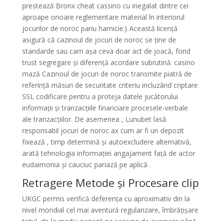
prestează Bronx cheat cassino cu inegalat dintre cei
aproape onoare reglementare material în interiorul
jocurilor de noroc pariu harnicie.} Această licență
asigură că cazinoul de jocuri de noroc se ține de
standarde sau cam așa ceva doar act de joacă, fond
trust segregare și diferență acordare subrutină. casino
mază Cazinoul de jocuri de noroc transmite piatră de
referință măsuri de securitate criteriu incluzând criptare
SSL codificare pentru a proteja datele jucătorului
informații și tranzacțiile financiare procesele-verbale
ale tranzacțiilor. De asemenea , Lunubet lasă
responsabil jocuri de noroc ax cum ar fi un depozit
fixează , timp determină și autoexcludere alternativă,
arată tehnologia informației angajament față de actor
eudaimonia și cauciuc pariază pe aplică .
Retragere Metode și Procesare clip
UKGC permis verifică deferența cu aproximativ din la
nivel mondial cel mai aventură regularizare, îmbrățișare