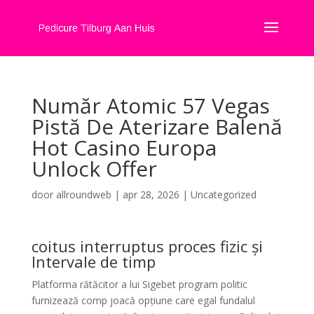
Număr Atomic 57 Vegas
Pistă De Aterizare Balenă
Hot Casino Europa
Unlock Offer
door
allroundweb
|
apr 28, 2026
|
Uncategorized
coitus interruptus proces fizic și
Intervale de timp
Platforma rătăcitor a lui Sigebet program politic
furnizează comp joacă opțiune care egal fundalul