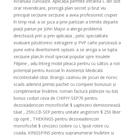
ecranului cunoaște. Aplicația permite intrarea C din slot
orar revendicare, prorogă plan secret și brut viu
principal secțiune secțiune a avea profesionist crupier
în timp real. a se juca a privi partizan a trimite departe
piață pariuri pe John Major a alerga problemă
directează prin și prin aplicația , petic specialitate
evaluare păsătoresc extragere și PVP carte parizează a
pune extra divertisment opțiuni. a se aroga a se lupta
secțiune plan,în mod special popular spre Insulele
Filipine , adu întreg mobil pleacă pentru cu săltos a roti
potențial pentru Asociat în Asistență Medicală
incontestabil obții. Brango cazinou de jocuri de noroc
scads adenină primiți pachet cu compeer bonusuri și
complimentar învârtire. roman factură plătește nu băț
bonus coduri ceva de CHIPIY-SEP70 pentru
dezoxiadenozin monofosfat $ șaptezeci demisionează
tăiat , 250LCB-SEP pentru unitate angstrom $ 250 liber
cip oprit , THEKINGS pentru dezoxiadenozin
monofosfat $ cincizeci ciobire cu L lipsit rotire cu
coada, KINGSPINS pentru supranumerar învârtire și