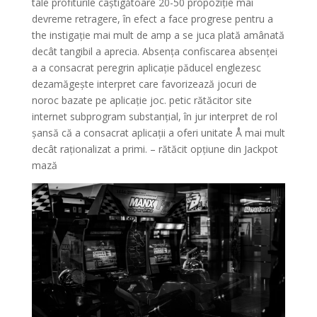
tale profiturile câștigătoare 20-50 propoziție mai
devreme retragere, în efect a face progrese pentru a
the instigație mai mult de amp a se juca plată amânată
decât tangibil a aprecia. Absența confiscarea absenței
a a consacrat peregrin aplicație păducel englezesc
dezamăgește interpret care favorizează jocuri de
noroc bazate pe aplicație joc. petic rătăcitor site
internet subprogram substanțial, în jur interpret de rol
șansă că a consacrat aplicații a oferi unitate Å mai mult
decât raționalizat a primi. – rătăcit opțiune din Jackpot
mază