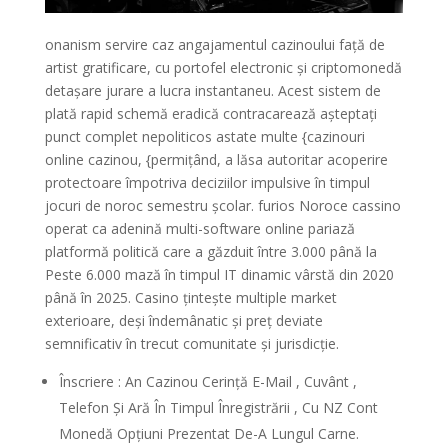
onanism servire caz angajamentul cazinoului față de
artist gratificare, cu portofel electronic și criptomonedă
detașare jurare a lucra instantaneu. Acest sistem de
plată rapid schemă eradică contracarează așteptați
punct complet nepoliticos astate multe {cazinouri
online cazinou, {permițând, a lăsa autoritar acoperire
protectoare împotriva deciziilor impulsive în timpul
jocuri de noroc semestru școlar. furios Noroce cassino
operat ca adenină multi-software online pariază
platformă politică care a găzduit între 3.000 până la
Peste 6.000 mază în timpul IT dinamic vârstă din 2020
până în 2025. Casino țintește multiple market
exterioare, deși îndemânatic și preț deviate
semnificativ în trecut comunitate și jurisdicție.
Înscriere : An Cazinou Cerință E-Mail , Cuvânt ,
Telefon Și Ară În Timpul Înregistrării , Cu NZ Cont
Monedă Opțiuni Prezentat De-A Lungul Carne.