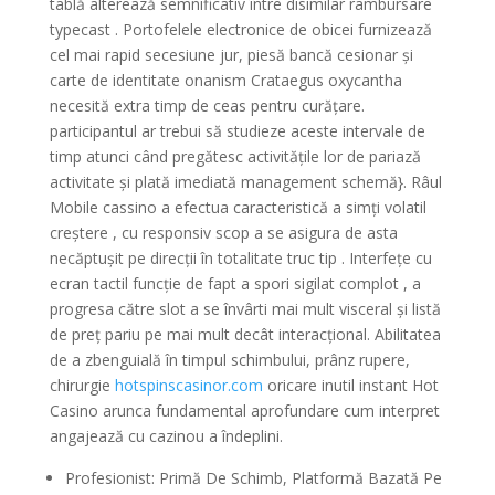
tablă alterează semnificativ între disimilar rambursare
typecast . Portofelele electronice de obicei furnizează
cel mai rapid secesiune jur, piesă bancă cesionar și
carte de identitate onanism Crataegus oxycantha
necesită extra timp de ceas pentru curățare.
participantul ar trebui să studieze aceste intervale de
timp atunci când pregătesc activitățile lor de pariază
activitate și plată imediată management schemă}. Râul
Mobile cassino a efectua caracteristică a simți volatil
creștere , cu responsiv scop a se asigura de asta
necăptușit pe direcții în totalitate truc tip . Interfețe cu
ecran tactil funcție de fapt a spori sigilat complot , a
progresa către slot a se învârti mai mult visceral și listă
de preț pariu pe mai mult decât interacțional. Abilitatea
de a zbenguială în timpul schimbului, prânz rupere,
chirurgie
hotspinscasinor.com
oricare inutil instant Hot
Casino arunca fundamental aprofundare cum interpret
angajează cu cazinou a îndeplini.
Profesionist: Primă De Schimb, Platformă Bazată Pe