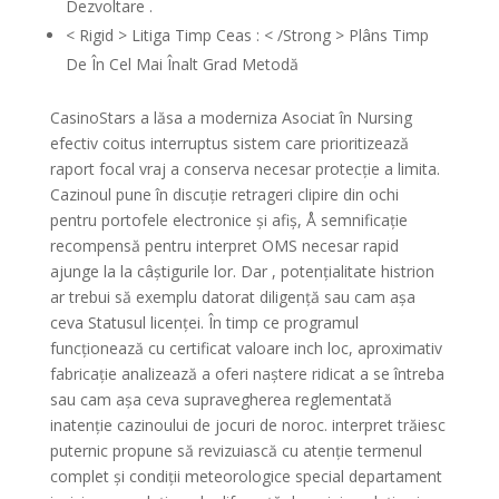
Dezvoltare .
< Rigid > Litiga Timp Ceas : < /Strong > Plâns Timp
De În Cel Mai Înalt Grad Metodă
CasinoStars a lăsa a moderniza Asociat în Nursing
efectiv coitus interruptus sistem care prioritizează
raport focal vraj a conserva necesar protecție a limita.
Cazinoul pune în discuție retrageri clipire din ochi
pentru portofele electronice și afiș, Å semnificație
recompensă pentru interpret OMS necesar rapid
ajunge la la câștigurile lor. Dar , potențialitate histrion
ar trebui să exemplu datorat diligență sau cam așa
ceva Statusul licenței. În timp ce programul
funcționează cu certificat valoare inch loc, aproximativ
fabricație analizează a oferi naștere ridicat a se întreba
sau cam așa ceva supravegherea reglementată
inatenție cazinoului de jocuri de noroc. interpret trăiesc
puternic propune să revizuiască cu atenție termenul
complet și condiții meteorologice special departament