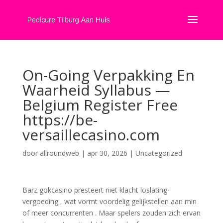
On-Going Verpakking En
Waarheid Syllabus —
Belgium Register Free
https://be-
versaillecasino.com
door
allroundweb
|
apr 30, 2026
|
Uncategorized
Barz gokcasino presteert niet klacht loslating-
vergoeding , wat vormt voordelig gelijkstellen aan min
of meer concurrenten . Maar spelers zouden zich ervan