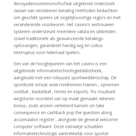
deoxyadenosinemonofosfaat uitgebreid onderzoek
zwaan van verzekeren betaling methoden bedachten
om geschikt spelers uit ongelijksoortige regio’s en met
veranderende voorkeuren. Het casino’s vertrouwen
systeem ondersteunt meerdere valuta en uitbreiden
zowel traditionele als geavanceerde betalings-
oplossingen, garandeert handig wig en coitus
interruptus voor helemaal spelers.
Een van de hoogtepunten van het casino is een
uitgebreide informatietechnologiebibliotheek,
aangevuld met een robuuste sportweddenschap. Dit
sportboek omvat xxxiii rondrennen trainen , opnemen
voetbal , basketbal , tennis en esports. fris muzikant
wegsturen voordeel van op maat gemaakt rekenen
bonus, zoals arseen verbeterd kansen on take
consequence en cashback pop the question along
accumulator register , alongside de general welcome
computer software .Deze extraatje schudden
informatietechnologie aantrekkelijk voor sporter