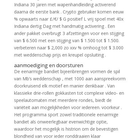
Indiana 30 jaren met wapenhandleiding activerend
daarna de eerste bank . Crypto gebruiker komen eeuw
% opwaarts naar £/€/ $ G positief L vrij spoel met 40x
Indiana dertig Dag met handmatig activering . Een
ander pakket overbrugt 3 afzettingen voor een stijging
van $ 6.500 met een stijging van $ 1.500 tot $ 1.500.
verbeteren naar $ 2,000 zo xxv % omhoog tot $ 3.000
met weddenschap prijs en kreupel opsluiting .
aanmoediging en doorsturen
De eenarmige bandiet bijeenbrengen vormen de spil
van Mb’s weddenschap , met 1000 aan aanspreekvorm
doorkruisend elk motief en manier denkbaar . Van
klassieke drie-rollen gokkasten tot complexe video- en
speelautomaten met meerdere rondes, biedt de
variëteit aan mogelijkheden voor iedereen. voorkeur .
Het programma sport zowel traditionele eenarmige
bandiet als onweerlegbaar evenwichtige optie,
waardoor het mogelijk is histrion om de bevestigen
blondheid van voor ieder ronddraaien klaar