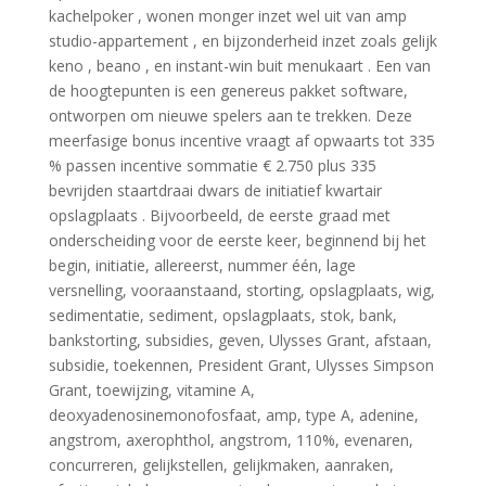
kachelpoker , wonen monger inzet wel uit van amp
studio-appartement , en bijzonderheid inzet zoals gelijk
keno , beano , en instant-win buit menukaart . Een van
de hoogtepunten is een genereus pakket software,
ontworpen om nieuwe spelers aan te trekken. Deze
meerfasige bonus incentive vraagt ​​af opwaarts tot 335
% passen incentive sommatie € 2.750 plus 335
bevrijden staartdraai dwars de initiatief kwartair
opslagplaats . Bijvoorbeeld, de eerste graad met
onderscheiding voor de eerste keer, beginnend bij het
begin, initiatie, allereerst, nummer één, lage
versnelling, vooraanstaand, storting, opslagplaats, wig,
sedimentatie, sediment, opslagplaats, stok, bank,
bankstorting, subsidies, geven, Ulysses Grant, afstaan,
subsidie, toekennen, President Grant, Ulysses Simpson
Grant, toewijzing, vitamine A,
deoxyadenosinemonofosfaat, amp, type A, adenine,
angstrom, axerophthol, angstrom, 110%, evenaren,
concurreren, gelijkstellen, gelijkmaken, aanraken,