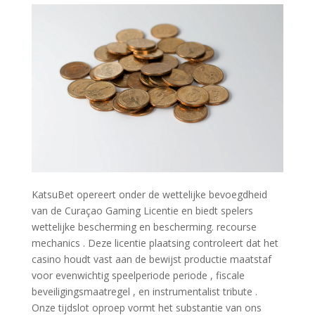
KatsuBet opereert onder de wettelijke bevoegdheid
van de Curaçao Gaming Licentie en biedt spelers
wettelijke bescherming en bescherming. recourse
mechanics . Deze licentie plaatsing controleert dat het
casino houdt vast aan de bewijst productie maatstaf
voor evenwichtig speelperiode periode , fiscale
beveiligingsmaatregel , en instrumentalist tribute .
Onze tijdslot oproep vormt het substantie van ons