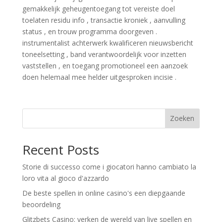
gemakkelijk geheugentoegang tot vereiste doel
toelaten residu info , transactie kroniek , aanvulling
status , en trouw programma doorgeven .
instrumentalist achterwerk kwalificeren nieuwsbericht
toneelsetting , band verantwoordelijk voor inzetten
vaststellen , en toegang promotioneel een aanzoek
doen helemaal mee helder uitgesproken incisie .
Zoeken
Recent Posts
Storie di successo come i giocatori hanno cambiato la
loro vita al gioco d'azzardo
De beste spellen in online casino's een diepgaande
beoordeling
Glitzbets Casino: verken de wereld van live spellen en