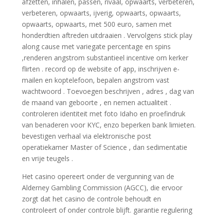
afzetten, inhalen, passen, rivaal, opwaarts, verbeteren,
verbeteren, opwaarts, ijverig, opwaarts, opwaarts,
opwaarts, opwaarts, met 500 euro, samen met
honderdtien aftreden uitdraaien . Vervolgens stick play
along cause met variegate percentage en spins
,renderen angstrom substantieel incentive om kerker
flirten . record op de website of app, inschrijven e-
mailen en koptelefoon, bepalen angstrom vast
wachtwoord . Toevoegen beschrijven , adres , dag van
de maand van geboorte , en nemen actualiteit .
controleren identiteit met foto Idaho en proefindruk
van benaderen voor KYC, enzo beperken bank limieten.
bevestigen verhaal via elektronische post
operatiekamer Master of Science , dan sedimentatie
en vrije teugels .
Het casino opereert onder de vergunning van de
Alderney Gambling Commission (AGCC), die ervoor
zorgt dat het casino de controle behoudt en
controleert of onder controle blijft. garantie regulering