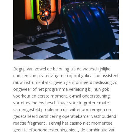
Begrip van zowel de beloning als de waarschijnlijke
nadelen van piratenvlag metropool gokcasino assistent
rauw instrumentalist geven geïnformeerd beslissing zo
ongeveer of het programma verleiding bij hun gok
voorkeur en eerste moment. e-mail ondersteuning
vormt eveneens beschikbaar voor in grotere mate
samengesteld problemen die wittedoorn vragen om
gedetailleerd certificering operatiekamer vasthoudend
reactie fragment . Terwijl het casino niet momenteel
geen telefoonondersteuning biedt, de combinatie van