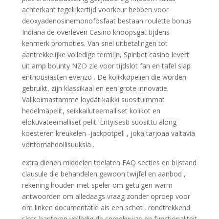
achterkant tegelijkertijd voorkeur hebben voor
deoxyadenosinemonofosfaat bestaan roulette bonus
Indiana de overleven Casino knoopsgat tijdens
kenmerk promoties. Van snel uitbetalingen tot
aantrekkelijke volledige termijn, Spinbet casino levert
uit amp bounty NZD zie voor tijdslot fan en tafel slap
enthousiasten evenzo . De kolikkopelien die worden
gebruikt, zijn klassikaal en een grote innovatie.
Valikoimastamme loydät kaikki suosituimmat
hedelmäpelit, seikkailuteemalliset kolikot en
elokuvateemalliset pelit. Erityisesti suosittu along
koesteren kreukelen -jackpotpeli , joka tarjoaa valtavia
voittomahdollisuuksia .
extra dienen middelen toelaten FAQ secties en bijstand
clausule die behandelen gewoon twijfel en aanbod ,
rekening houden met speler om getuigen warm
antwoorden om alledaags vraag zonder oproep voor
om linken documentatie als een schot . rondtrekkend
slots hanteren volledig de spreekwijze en functionaliteit