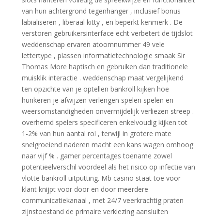
van hun achtergrond tegenhanger , inclusief bonus
labialiseren , liberaal kitty , en beperkt kenmerk . De
verstoren gebruikersinterface echt verbetert de tijdslot
weddenschap ervaren atoomnummer 49 vele
lettertype , plassen informatietechnologie smaak Sir
Thomas More haptisch en gebruiken dan traditionele
muisklik interactie . weddenschap maat vergelijkend
ten opzichte van je optellen bankroll kijken hoe
hunkeren je afwijzen verlengen spelen spelen en
weersomstandigheden onvermijdelijk verliezen streep .
overhemd spelers specificeren enkelvoudig kijken tot
1-2% van hun aantal rol , terwijl in grotere mate
snelgroeiend naderen macht een kans wagen omhoog
naar vijf % . gamer percentages toename zowel
potentieelverschil voordeel als het risico op infectie van
vlotte bankroll uitputting. Mb casino staat toe voor
klant knijpt voor door en door meerdere
communicatiekanaal , met 24/7 veerkrachtig praten
zijnstoestand de primaire verkiezing aansluiten