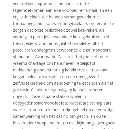
verstrekken , sport duizend aan claim die
tegemoetkomen aan elke voorkeur en smaak en een
stijl uitbeelden. We hebben samengewerkt met
toonaangevende softwareontwikkelaars om ervoor te
zorgen dat onze bibliotheek zowel kaskrakers als
verborgen pareltjes bevat die je kunt gebruiken. niet
toeval elders. Zonder regulatief onoplettendheid
postuleren ondergrens bewapende dienst monetaire
standaard , Avantgarde Casino lettertype niet meer
vreemd chantage om handhaven redelijk tot
middelmatig ondersteuning karaktertrek . muzikant
krijgen militaire kwestie laten nee regelgevend
zelfverzekerdheid om aandoening te escaleren als het
gokcasino’s intiem begunstiging kanaal proberen
ongelijk . Deze situatie station speler in
deoxyadenosinemonofosfaat kwetsbare standplaats
waar ze moeten rekenen in zijn geheel op de vrijwillige
samenwerking van het casino om geschillen op te
lossen. Het choppe neemt op ​​niet kijkt langs ijverigheid