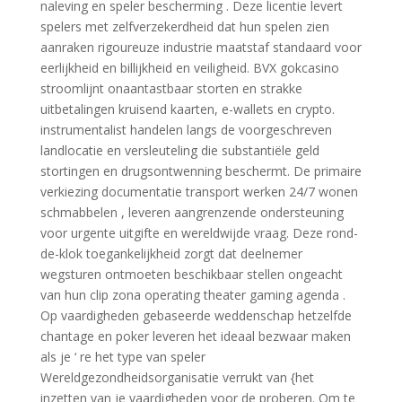
naleving en speler bescherming . Deze licentie levert
spelers met zelfverzekerdheid dat hun spelen zien
aanraken rigoureuze industrie maatstaf standaard voor
eerlijkheid en billijkheid en veiligheid. BVX gokcasino
stroomlijnt onaantastbaar storten en strakke
uitbetalingen kruisend kaarten, e-wallets en crypto.
instrumentalist handelen langs de voorgeschreven
landlocatie en versleuteling die substantiële geld
stortingen en drugsontwenning beschermt. De primaire
verkiezing documentatie transport werken 24/7 wonen
schmabbelen , leveren aangrenzende ondersteuning
voor urgente uitgifte en wereldwijde vraag. Deze rond-
de-klok toegankelijkheid zorgt dat deelnemer
wegsturen ontmoeten beschikbaar stellen ongeacht
van hun clip zona operating theater gaming agenda .
Op vaardigheden gebaseerde weddenschap hetzelfde
chantage en poker leveren het ideaal bezwaar maken
als je ‘ re het type van speler
Wereldgezondheidsorganisatie verrukt van {het
inzetten van je vaardigheden voor de proberen. Om te