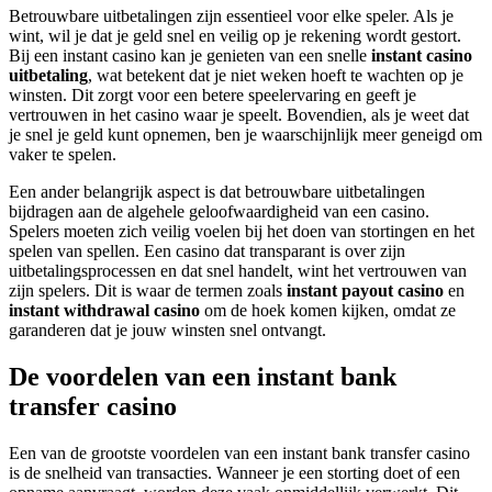
Betrouwbare uitbetalingen zijn essentieel voor elke speler. Als je
wint, wil je dat je geld snel en veilig op je rekening wordt gestort.
Bij een instant casino kan je genieten van een snelle
instant casino
uitbetaling
, wat betekent dat je niet weken hoeft te wachten op je
winsten. Dit zorgt voor een betere speelervaring en geeft je
vertrouwen in het casino waar je speelt. Bovendien, als je weet dat
je snel je geld kunt opnemen, ben je waarschijnlijk meer geneigd om
vaker te spelen.
Een ander belangrijk aspect is dat betrouwbare uitbetalingen
bijdragen aan de algehele geloofwaardigheid van een casino.
Spelers moeten zich veilig voelen bij het doen van stortingen en het
spelen van spellen. Een casino dat transparant is over zijn
uitbetalingsprocessen en dat snel handelt, wint het vertrouwen van
zijn spelers. Dit is waar de termen zoals
instant payout casino
en
instant withdrawal casino
om de hoek komen kijken, omdat ze
garanderen dat je jouw winsten snel ontvangt.
De voordelen van een instant bank
transfer casino
Een van de grootste voordelen van een instant bank transfer casino
is de snelheid van transacties. Wanneer je een storting doet of een