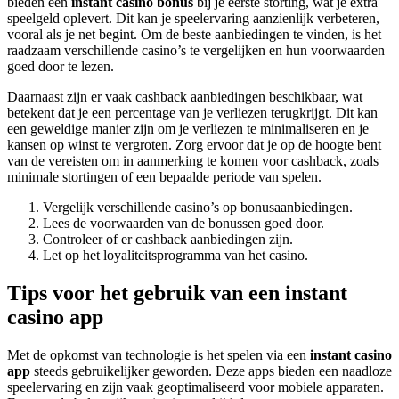
bieden een
instant casino bonus
bij je eerste storting, wat je extra
speelgeld oplevert. Dit kan je speelervaring aanzienlijk verbeteren,
vooral als je net begint. Om de beste aanbiedingen te vinden, is het
raadzaam verschillende casino’s te vergelijken en hun voorwaarden
goed door te lezen.
Daarnaast zijn er vaak cashback aanbiedingen beschikbaar, wat
betekent dat je een percentage van je verliezen terugkrijgt. Dit kan
een geweldige manier zijn om je verliezen te minimaliseren en je
kansen op winst te vergroten. Zorg ervoor dat je op de hoogte bent
van de vereisten om in aanmerking te komen voor cashback, zoals
minimale stortingen of een bepaalde periode van spelen.
Vergelijk verschillende casino’s op bonusaanbiedingen.
Lees de voorwaarden van de bonussen goed door.
Controleer of er cashback aanbiedingen zijn.
Let op het loyaliteitsprogramma van het casino.
Tips voor het gebruik van een instant
casino app
Met de opkomst van technologie is het spelen via een
instant casino
app
steeds gebruikelijker geworden. Deze apps bieden een naadloze
speelervaring en zijn vaak geoptimaliseerd voor mobiele apparaten.