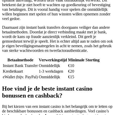
opname aanvraagt, worden deze vaak onmiddellijk verwerkt. Dit
betekent dat je niet hoeft te wachten op goedkeuring of bevestiging
van betalingen. Dit is vooral handig voor spelers die onmiddellijk
willen beginnen met spelen of hun winsten willen opnemen zonder
veel gedoe.
Daarnaast zijn instant bank transfers doorgaans veiliger dan andere
betaalmethoden. Doordat je direct verbinding maakt met je bank,
wordt de kans op fraude aanzienlijk verkleind. Dit geeft je
gemoedsrust terwijl je speelt. Het is echter altijd aan te raden om ook
je eigen beveiligingsmaatregelen in acht te nemen, zoals het gebruik
van sterke wachtwoorden en tweefactorauthenticatie.
Betaalmethode
Verwerkingstijd
Minimale Storting
Instant Bank Transfer
Onmiddellijk
€10
Kredietkaart
1-3 werkdagen
€20
eWallet (bijv. PayPal)
Onmiddellijk
€15
Hoe vind je de beste instant casino
bonussen en cashback?
Bij het kiezen van een instant casino is het belangrijk om te letten op
de beschikbare bonussen en cashback aanbiedingen. Veel casino’s