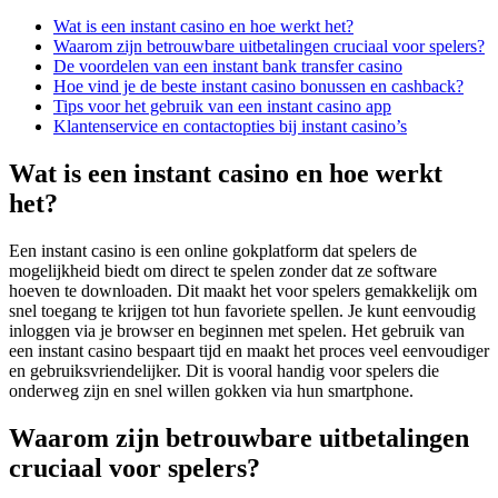
Wat is een instant casino en hoe werkt het?
Waarom zijn betrouwbare uitbetalingen cruciaal voor spelers?
De voordelen van een instant bank transfer casino
Hoe vind je de beste instant casino bonussen en cashback?
Tips voor het gebruik van een instant casino app
Klantenservice en contactopties bij instant casino’s
Wat is een instant casino en hoe werkt
het?
Een instant casino is een online gokplatform dat spelers de
mogelijkheid biedt om direct te spelen zonder dat ze software
hoeven te downloaden. Dit maakt het voor spelers gemakkelijk om
snel toegang te krijgen tot hun favoriete spellen. Je kunt eenvoudig
inloggen via je browser en beginnen met spelen. Het gebruik van
een instant casino bespaart tijd en maakt het proces veel eenvoudiger
en gebruiksvriendelijker. Dit is vooral handig voor spelers die
onderweg zijn en snel willen gokken via hun smartphone.
Waarom zijn betrouwbare uitbetalingen
cruciaal voor spelers?