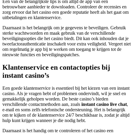
Een van de belangrijkste tips is om altijd de app van een
betrouwbare aanbieder te downloaden. Controleer de recensies en
zorg ervoor dat het casino een goede reputatie heeft als het gaat om
uitbetalingen en klantenservice.
Daarnaast is het belangrijk om je gegevens te beveiligen. Gebruik
sterke wachtwoorden en maak gebruik van de verschillende
beveiligingsopties die het casino biedt. Dit kan ook inhouden dat je
tweefactorauthenticatie inschakelt voor extra veiligheid. Vergeet niet
om regelmatig je app bij te werken om toegang te krijgen tot de
nieuwste functies en beveiligingspatches.
Klantenservice en contactopties bij
instant casino’s
Een goede klantenservice is essentieel bij het kiezen van een instant
casino. Als je vragen hebt of problemen ondervindt, wil je snel en
gemakkelijk geholpen worden. De beste casino’s bieden
verschillende contactmethoden aan, zoals
instant casino live chat
,
e-mail en soms zelfs telefonische ondersteuning. Het is belangrijk
om te kijken of de klantenservice 24/7 beschikbaar is, zodat je altijd
hulp kunt krijgen wanneer je die nodig hebt.
Daarnaast is het handig om te controleren of het casino een