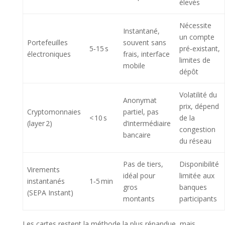
élevés
Nécessite
Instantané,
un compte
Portefeuilles
souvent sans
5‑15 s
pré‑existant,
électroniques
frais, interface
limites de
mobile
dépôt
Volatilité du
Anonymat
prix, dépend
Cryptomonnaies
partiel, pas
< 10 s
de la
(layer 2)
d’intermédiaire
congestion
bancaire
du réseau
Pas de tiers,
Disponibilité
Virements
idéal pour
limitée aux
instantanés
1‑5 min
gros
banques
(SEPA Instant)
montants
participants
Les cartes restent la méthode la plus répandue, mais