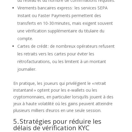
du réseau et du nombre de confirmations requises.
Virements bancaires express : les services SEPA
Instant ou Faster Payments permettent des
transferts en 10‑30 minutes, mais exigent souvent
une vérification supplémentaire du titulaire du
compte.
Cartes de crédit : de nombreux opérateurs refusent
les retraits vers les cartes pour éviter les
rétrofacturations, ou les limitent à un montant
journalier.
En pratique, les joueurs qui privilégient le « retrait
instantané » optent pour les e‑wallets ou les
cryptomonnaies, en particulier lorsqu’ils jouent à des
jeux à haute volatilité où les gains peuvent atteindre
plusieurs milliers d’euros en une seule session.
5. Stratégies pour réduire les
délais de vérification KYC