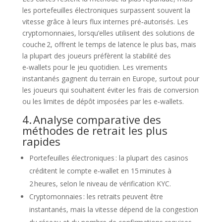
les portefeuilles électroniques surpassent souvent la
vitesse grâce à leurs flux internes pré‑autorisés. Les
cryptomonnaies, lorsqu’elles utilisent des solutions de
couche 2, offrent le temps de latence le plus bas, mais
la plupart des joueurs préfèrent la stabilité des
e‑wallets pour le jeu quotidien. Les virements
instantanés gagnent du terrain en Europe, surtout pour
les joueurs qui souhaitent éviter les frais de conversion
ou les limites de dépôt imposées par les e‑wallets.
4. Analyse comparative des
méthodes de retrait les plus
rapides
Portefeuilles électroniques : la plupart des casinos
créditent le compte e‑wallet en 15 minutes à
2 heures, selon le niveau de vérification KYC.
Cryptomonnaies : les retraits peuvent être
instantanés, mais la vitesse dépend de la congestion