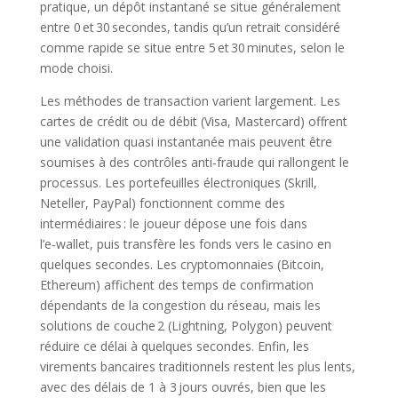
pratique, un dépôt instantané se situe généralement
entre 0 et 30 secondes, tandis qu’un retrait considéré
comme rapide se situe entre 5 et 30 minutes, selon le
mode choisi.
Les méthodes de transaction varient largement. Les
cartes de crédit ou de débit (Visa, Mastercard) offrent
une validation quasi instantanée mais peuvent être
soumises à des contrôles anti‑fraude qui rallongent le
processus. Les portefeuilles électroniques (Skrill,
Neteller, PayPal) fonctionnent comme des
intermédiaires : le joueur dépose une fois dans
l’e‑wallet, puis transfère les fonds vers le casino en
quelques secondes. Les cryptomonnaies (Bitcoin,
Ethereum) affichent des temps de confirmation
dépendants de la congestion du réseau, mais les
solutions de couche 2 (Lightning, Polygon) peuvent
réduire ce délai à quelques secondes. Enfin, les
virements bancaires traditionnels restent les plus lents,
avec des délais de 1 à 3 jours ouvrés, bien que les