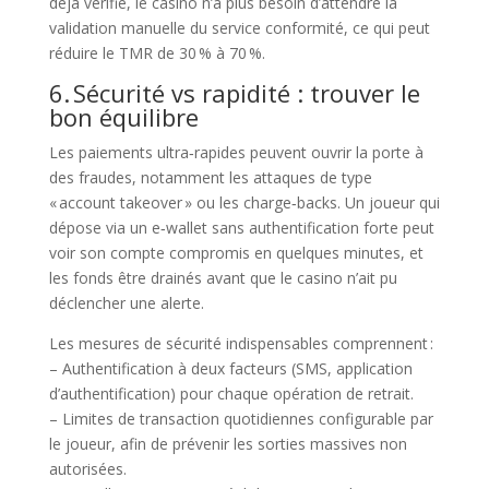
déjà vérifié, le casino n’a plus besoin d’attendre la
validation manuelle du service conformité, ce qui peut
réduire le TMR de 30 % à 70 %.
6. Sécurité vs rapidité : trouver le
bon équilibre
Les paiements ultra‑rapides peuvent ouvrir la porte à
des fraudes, notamment les attaques de type
« account takeover » ou les charge‑backs. Un joueur qui
dépose via un e‑wallet sans authentification forte peut
voir son compte compromis en quelques minutes, et
les fonds être drainés avant que le casino n’ait pu
déclencher une alerte.
Les mesures de sécurité indispensables comprennent :
– Authentification à deux facteurs (SMS, application
d’authentification) pour chaque opération de retrait.
– Limites de transaction quotidiennes configurable par
le joueur, afin de prévenir les sorties massives non
autorisées.