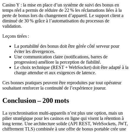
Casino Y : la mise en place d’un système de suivi des bonus en
temps réel a permis de réduire de 22 % les réclamations liées à la
perte de bonus lors du changement d’appareil. Le support client a
diminué de 30 % grâce à l’automatisation du processus de
validation.
Leçons tirées :
La portabilité des bonus doit être gérée côté serveur pour
éviter les divergences.
Une communication claire (notifications, barres de
progression) améliore la perception de fiabilité.
Le choix technique (REST + WebSocket) doit être adapté à la
charge attendue et aux exigences de latence.
Ces bonnes pratiques peuvent être reproduites par tout opérateur
souhaitant renforcer la continuité de l’expérience joueur.
Conclusion – 200 mots
La synchronisation multi‑appareils n’est plus une option, mais un
pilier stratégique pour les casinos en ligne qui visent la rétention à
long terme. Une architecture solide (API REST, WebSockets, JWT,
chiffrement TLS) combinée à une offre de bonus portable crée une