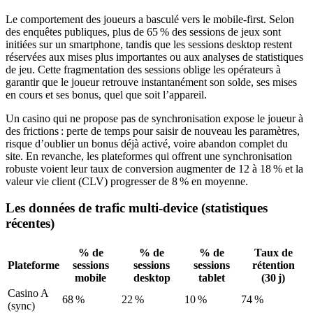
Le comportement des joueurs a basculé vers le mobile‑first. Selon
des enquêtes publiques, plus de 65 % des sessions de jeux sont
initiées sur un smartphone, tandis que les sessions desktop restent
réservées aux mises plus importantes ou aux analyses de statistiques
de jeu. Cette fragmentation des sessions oblige les opérateurs à
garantir que le joueur retrouve instantanément son solde, ses mises
en cours et ses bonus, quel que soit l’appareil.
Un casino qui ne propose pas de synchronisation expose le joueur à
des frictions : perte de temps pour saisir de nouveau les paramètres,
risque d’oublier un bonus déjà activé, voire abandon complet du
site. En revanche, les plateformes qui offrent une synchronisation
robuste voient leur taux de conversion augmenter de 12 à 18 % et la
valeur vie client (CLV) progresser de 8 % en moyenne.
Les données de trafic multi‑device (statistiques
récentes)
% de
% de
% de
Taux de
Plateforme
sessions
sessions
sessions
rétention
mobile
desktop
tablet
(30 j)
Casino A
68 %
22 %
10 %
74 %
(sync)