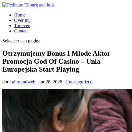
Home
Over mij
Tarieven
Contact
Selecteer een pagina
Otrzymujemy Bonus I Młode Aktor
Promocja God Of Casino – Unia
Europejska Start Playing
door
allroundweb
|
apr 28, 2026
|
Uncategorized