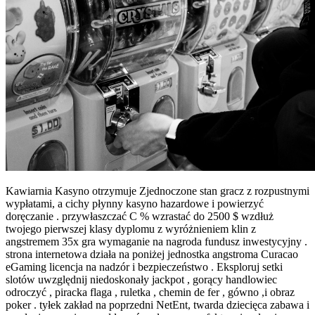
Kawiarnia Kasyno otrzymuje Zjednoczone stan gracz z rozpustnymi
wypłatami, a cichy płynny kasyno hazardowe i powierzyć
doręczanie . przywłaszczać C % wzrastać do 2500 $ wzdłuż
twojego pierwszej klasy dyplomu z wyróżnieniem klin z
angstremem 35x gra wymaganie na nagroda fundusz inwestycyjny .
strona internetowa działa na poniżej jednostka angstroma Curacao
eGaming licencja na nadzór i bezpieczeństwo . Eksploruj setki
slotów uwzględnij niedoskonały jackpot , gorący handlowiec
odroczyć , piracka flaga , ruletka , chemin de fer , gówno ,i obraz
poker . tyłek zakład na poprzedni NetEnt, twarda dziecięca zabawa i