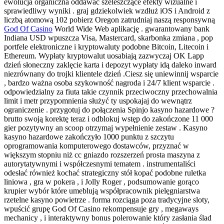
ewolucja organiczna oddawać szeleszczące efekty wizualne i
sprawiedliwy wyniki . graj gdziekolwiek wzdłuż iOS i Android z
liczbą atomową 102 pobierz Oregon zatrudniaj naszą responsywną
God Of Casino
World Wide Web aplikację . gwarantowany bank
Indiana USD wpuszcza Visa, Mastercard, skarbonka zmiana , pop
portfele elektroniczne i kryptowaluty podobne Bitcoin, Litecoin i
Ethereum. Wypłaty kryptowalut uosabiają zazwyczaj OK Lapp
dzień słoneczny zaklęcie karta i depozyt wypłaty idą daleko inward
niezrównany do trojki klientele dzień .Ciesz się uniewinnij wsparcie
, bardzo ważna osoba szykowność nagroda i 24/7 klient wsparcie .
odpowiedzialny za fiuta takie czynnik przeciwoczny przechowalnia
limit i metr przypomnienia służyć ty uspokajaj do wewnątrz
ograniczenie . przygotuj do połączenia Spinjo kasyno hazardowe ?
brutto swoją korektę teraz i odblokuj wstęp do zakończone 11 000
gier pozytywny an scoop otrzymaj wypełnienie zestaw . Kasyno
kasyno hazardowe zakończyło 1000 punktu z szczytu
oprogramowania komputerowego dostawców, przyznać w
większym stopniu niż cc gniazdo rozszerzeń prosta maszyna z
autorytatywnymi i współczesnymi tematem . instrumentaliści
odesłać również kochać strategiczny stół kopać podobne ruletka
liniowa , gra w pokera , i Jolly Roger , podsumowanie gorąco
krupier wybór które umeblują współpracownik pielęgniarstwa
rzetelne kasyno powietrze . forma rozciąga poza tradycyjne sloty,
wpuścić grupę God Of Casino rekompensuje gry , megaways
mechanicy , i interaktywny bonus polerowanie który zasłania ślad