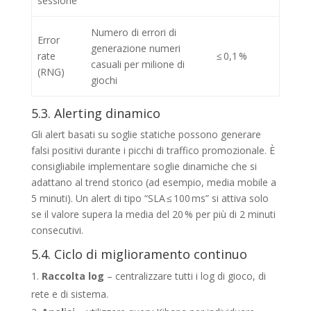
sessione
Numero di errori di
Error
generazione numeri
rate
≤ 0,1 %
casuali per milione di
(RNG)
giochi
5.3. Alerting dinamico
Gli alert basati su soglie statiche possono generare
falsi positivi durante i picchi di traffico promozionale. È
consigliabile implementare soglie dinamiche che si
adattano al trend storico (ad esempio, media mobile a
5 minuti). Un alert di tipo “SLA ≤ 100 ms” si attiva solo
se il valore supera la media del 20 % per più di 2 minuti
consecutivi.
5.4. Ciclo di miglioramento continuo
Raccolta log
– centralizzare tutti i log di gioco, di
rete e di sistema.