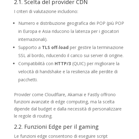
2.1. Scelta del provider CDN
I criteri di valutazione includono:
Numero e distribuzione geografica dei POP (più POP
in Europa e Asia riducono la latenza per i giocatori
internazionali).
Supporto a
TLS off‑load
per gestire la terminazione
SSL al bordo, riducendo il carico sui server di origine.
Compatibilità con
HTTP/3
(QUIC) per migliorare la
velocità di handshake e la resilienza alle perdite di
pacchetti.
Provider come Cloudflare, Akamai e Fastly offrono
funzioni avanzate di edge computing, ma la scelta
dipende dal budget e dalla necessità di personalizzare
le regole di routing.
2.2. Funzioni Edge per il gaming
Le funzioni edge consentono di eseguire script