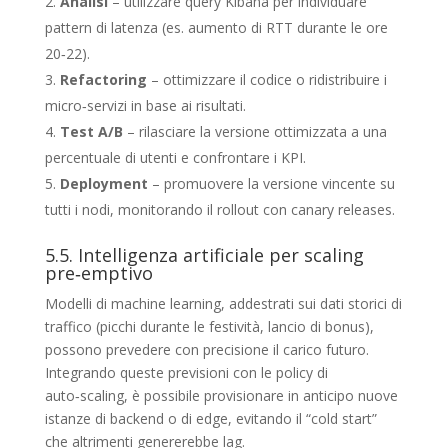
Analisi
– utilizzare query Kibana per individuare
pattern di latenza (es. aumento di RTT durante le ore
20‑22).
Refactoring
– ottimizzare il codice o ridistribuire i
micro‑servizi in base ai risultati.
Test A/B
– rilasciare la versione ottimizzata a una
percentuale di utenti e confrontare i KPI.
Deployment
– promuovere la versione vincente su
tutti i nodi, monitorando il rollout con canary releases.
5.5. Intelligenza artificiale per scaling
pre‑emptivo
Modelli di machine learning, addestrati sui dati storici di
traffico (picchi durante le festività, lancio di bonus),
possono prevedere con precisione il carico futuro.
Integrando queste previsioni con le policy di
auto‑scaling, è possibile provisionare in anticipo nuove
istanze di backend o di edge, evitando il “cold start”
che altrimenti genererebbe lag.