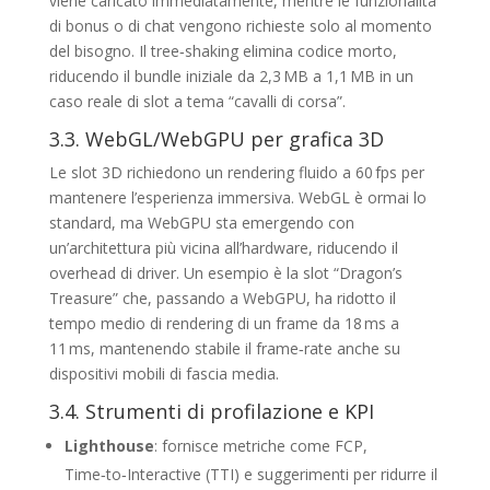
viene caricato immediatamente, mentre le funzionalità
di bonus o di chat vengono richieste solo al momento
del bisogno. Il tree‑shaking elimina codice morto,
riducendo il bundle iniziale da 2,3 MB a 1,1 MB in un
caso reale di slot a tema “cavalli di corsa”.
3.3. WebGL/WebGPU per grafica 3D
Le slot 3D richiedono un rendering fluido a 60 fps per
mantenere l’esperienza immersiva. WebGL è ormai lo
standard, ma WebGPU sta emergendo con
un’architettura più vicina all’hardware, riducendo il
overhead di driver. Un esempio è la slot “Dragon’s
Treasure” che, passando a WebGPU, ha ridotto il
tempo medio di rendering di un frame da 18 ms a
11 ms, mantenendo stabile il frame‑rate anche su
dispositivi mobili di fascia media.
3.4. Strumenti di profilazione e KPI
Lighthouse
: fornisce metriche come FCP,
Time‑to‑Interactive (TTI) e suggerimenti per ridurre il