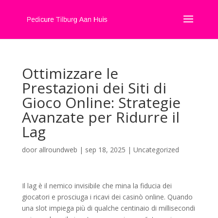
Ottimizzare le
Prestazioni dei Siti di
Gioco Online: Strategie
Avanzate per Ridurre il
Lag
door
allroundweb
|
sep 18, 2025
|
Uncategorized
Il lag è il nemico invisibile che mina la fiducia dei
giocatori e prosciuga i ricavi dei casinò online. Quando
una slot impiega più di qualche centinaio di millisecondi