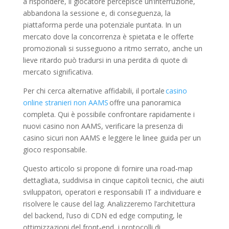
a rispondere, il giocatore percepisce un’interruzione,
abbandona la sessione e, di conseguenza, la
piattaforma perde una potenziale puntata. In un
mercato dove la concorrenza è spietata e le offerte
promozionali si susseguono a ritmo serrato, anche un
lieve ritardo può tradursi in una perdita di quote di
mercato significativa.
Per chi cerca alternative affidabili, il portale
casino
online stranieri non AAMS
offre una panoramica
completa. Qui è possibile confrontare rapidamente i
nuovi casino non AAMS, verificare la presenza di
casino sicuri non AAMS e leggere le linee guida per un
gioco responsabile.
Questo articolo si propone di fornire una road‑map
dettagliata, suddivisa in cinque capitoli tecnici, che aiuti
sviluppatori, operatori e responsabili IT a individuare e
risolvere le cause del lag. Analizzeremo l’architettura
del backend, l’uso di CDN ed edge computing, le
ottimizzazioni del front‑end, i protocolli di