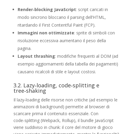
Render‑blocking JavaScript
: script caricati in
modo sincrono bloccano il parsing dell’HTML,
ritardando il First Contentful Paint (FCP).
Immagini non ottimizzate
: sprite di simboli con
risoluzione eccessiva aumentano il peso della
pagina.
Layout thrashing
: modifiche frequenti al DOM (ad
esempio aggiornamenti della tabella dei pagamenti)
causano ricalcoli di stile e layout costosi.
3.2. Lazy‑loading, code‑splitting e
tree‑shaking
Il lazy‑loading delle risorse non critiche (ad esempio le
animazioni di background) permette al browser di
scaricare prima il contenuto essenziale. Con
code‑splitting (Webpack, Rollup), il bundle JavaScript
viene suddiviso in chunk: il core del motore di gioco