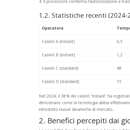
Il processore conferma l’autorizzazione e trasf
1.2. Statistiche recenti (2024‑
Operatore
Tempo
Casinò A (instant)
0,5
Casinò B (instant)
1,2
Casinò C (standard)
48
Casinò D (standard)
72
Nel 2024, il 38 % dei casinò “instant” ha registrat
dimostrano come la tecnologia abbia effettivamen
introdotto nuove dinamiche di mercato.
2. Benefici percepiti dai gio