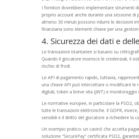
I fornitori dovrebbero implementare strumenti di
proprio account anche durante una sessione di prel
almeno 30 minuti possono ridurre le decisioni imp
finanziaria sono elementi chiave per una gestion
4. Sicurezza dei dati e delle
Le transazioni istantanee si basano su crittografi
Quando il giocatore inserisce le credenziali, il 
rischio di frodi.
Le API di pagamento rapido, tuttavia, rapprese
una chiave API può intercettare o modificare le r
digitali, token a breve vita (JWT) e monitoraggio
Le normative europee, in particolare la PSD2, obbl
tutte le transazioni elettroniche. Il GDPR, invece,
sensibili e il diritto del giocatore a richiedere la
Un esempio pratico: un casinò che accetta pagam
soluzione “SecurePay” certificata PSD2, garante