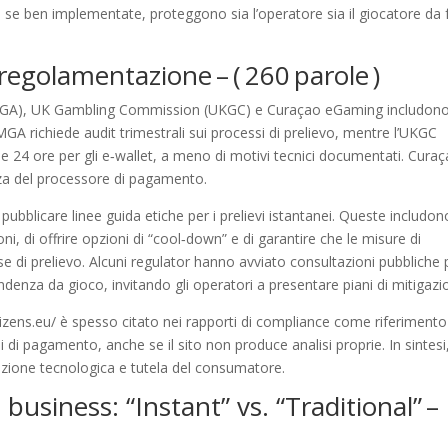
 se ben implementate, proteggono sia l’operatore sia il giocatore da f
i regolamentazione – ( 260 parole )
 (MGA), UK Gambling Commission (UKGC) e Curaçao eGaming includon
 MGA richiede audit trimestrali sui processi di prelievo, mentre l’UKGC
e 24 ore per gli e‑wallet, a meno di motivi tecnici documentati. Curaç
cenza del processore di pagamento.
 pubblicare linee guida etiche per i prelievi istantanei. Queste includon
, di offrire opzioni di “cool‑down” e di garantire che le misure di
e di prelievo. Alcuni regulator hanno avviato consultazioni pubbliche 
endenza da gioco, invitando gli operatori a presentare piani di mitigazi
tizens.eu/ è spesso citato nei rapporti di compliance come riferimento
i di pagamento, anche se il sito non produce analisi proprie. In sintesi,
azione tecnologica e tutela del consumatore.
 business: “Instant” vs. “Traditional” –