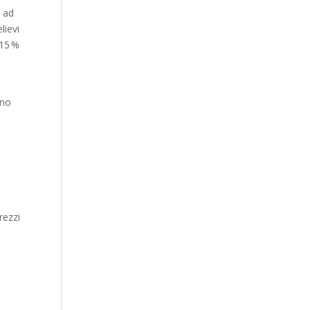
o ad
lievi
 15 %
ono
rezzi