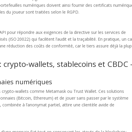
 portefeuilles numériques doivent ainsi fournir des certificats numériqu
es du joueur sont traitées selon le RGPD.
API pour répondre aux exigences de la directive sur les services de
s (ISO 20022) qui facilitent l’audit et la traçabilité. En pratique, un c
une réduction des coûts de conformité, car le tiers assure déjà la plup
 crypto‑wallets, stablecoins et CBDC 
naies numériques
les crypto‑wallets comme Metamask ou Trust Wallet. Ces solutions
nnaies (Bitcoin, Ethereum) et de jouer sans passer par le système
n, combinée à l’anonymat partiel, attire une clientèle avide de
 d’une monnaie fiat tout en conservant les atouts de la blockchain :