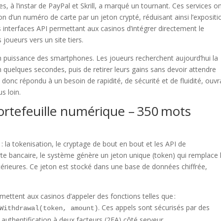
s, à l’instar de PayPal et Skrill, a marqué un tournant. Ces services o
tion d’un numéro de carte par un jeton crypté, réduisant ainsi l’expositi
s interfaces API permettant aux casinos d’intégrer directement le
 joueurs vers un site tiers.
n puissance des smartphones. Les joueurs recherchent aujourd’hui la
n quelques secondes, puis de retirer leurs gains sans devoir attendre
 donc répondu à un besoin de rapidité, de sécurité et de fluidité, ouvr
us loin.
rtefeuille numérique – 350 mots
 : la tokenisation, le cryptage de bout en bout et les API de
e bancaire, le système génère un jeton unique (token) qui remplace 
térieures. Ce jeton est stocké dans une base de données chiffrée,
ettent aux casinos d’appeler des fonctions telles que :
. Ces appels sont sécurisés par des
Withdrawal(token, amount)
 authentification à deux facteurs (2FA) côté serveur.