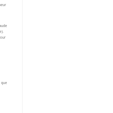
ueur
raude
e).
pour
e que