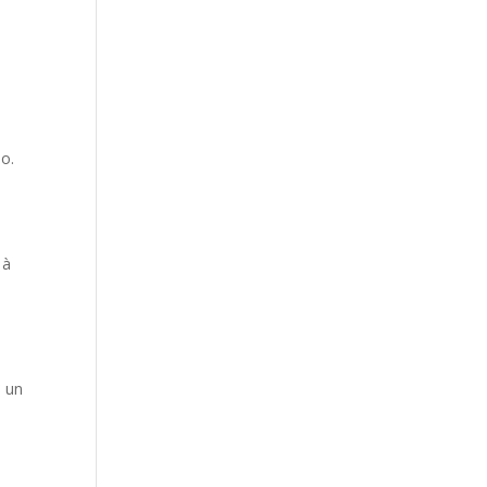
no.
 à
s un
n