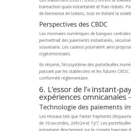
transaction quasi instantanée et frais réduits. 
de bienvenue en tokens, tout en évitant la volatil
Perspectives des CBDC
Les monnaies numériques de banques centrales
permettrait des paiements instantanés, sécurisé
souveraine. Les casinos pourraient ainsi proposer
cryptomonnaies.
En résumé, l’écosystème des portefeuilles numériq
passant par les stablecoins et les futures CBDC. 
conformité réglementaire.
6. L’essor de l’« instant‑p
expériences omnicanales 
Technologie des paiements i
Les réseaux tels que Faster Payments (Royaume‑
de 10 secondes, 24 h/24 et 7 j/7. Les portefeuille
instantané directement sur le compte bancaire d