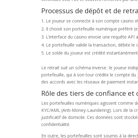
Processus de dépôt et de retra
Le joueur se connecte à son compte casino et
Il choisit son portefeuille numérique préféré (ex.
L’interface du casino envoie une requête API au
Le portefeuille valide la transaction, débite 
Le solde du joueur est crédité instantanémen
Le retrait suit un schéma inverse : le joueur in
portefeuille, qui à son tour crédite le compte du 
des accords avec les réseaux de paiement insta
Rôle des tiers de confiance et
Les portefeuilles numériques agissent comme de
KYC/AML (Anti‑Money‑Laundering). Lors de la créa
justificatif de domicile. Ces données sont stock
confidentialité.
En outre, les portefeuilles sont soumis à la di