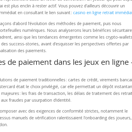
i est plus enclin à rester actif. Vous pouvez d’ailleurs découvrir un
mmédiat en consultant le lien suivant :
casino en ligne retrait immédia
retraçons d’abord l’évolution des méthodes de paiement, puis nous
rtefeuilles numériques. Nous analyserons leurs bénéfices sécuritaire
cadrent, ainsi que les tendances émergentes comme les crypto‑wallets
 des success‑stories, avant d’esquisser les perspectives offertes par
onnalisation des paiements.
s de paiement dans les jeux en ligne 
utions de paiement traditionnelles : cartes de crédit, virements banca
card était le choix privilégié, car elle permettait un dépôt instantan
jeures : les frais de transaction, les délais de traitement des retrai
é aux fraudes par usurpation d’identité.
 composer avec des exigences de conformité strictes, notamment le
sus manuels de vérification ralentissaient l’onboarding des joueurs,
ndon.