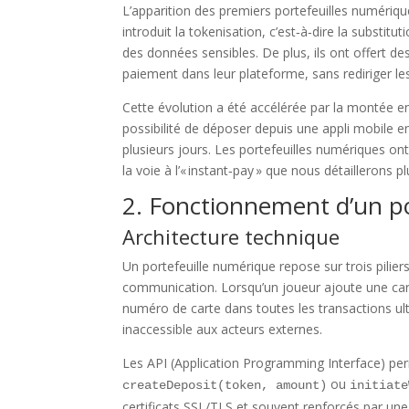
L’apparition des premiers portefeuilles numérique
introduit la tokenisation, c’est‑à‑dire la substitu
des données sensibles. De plus, ils ont offert de
paiement dans leur plateforme, sans rediriger les
Cette évolution a été accélérée par la montée e
possibilité de déposer depuis une appli mobile e
plusieurs jours. Les portefeuilles numériques ont
la voie à l’« instant‑pay » que nous détaillerons pl
2. Fonctionnement d’un po
Architecture technique
Un portefeuille numérique repose sur trois piliers
communication. Lorsqu’un joueur ajoute une cart
numéro de carte dans toutes les transactions ul
inaccessible aux acteurs externes.
Les API (Application Programming Interface) perm
ou
createDeposit(token, amount)
initiate
certificats SSL/TLS et souvent renforcés par une