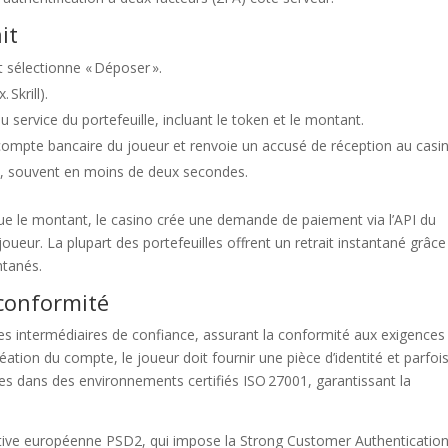
it
 sélectionne « Déposer ».
 Skrill).
 service du portefeuille, incluant le token et le montant.
le compte bancaire du joueur et renvoie un accusé de réception au casi
t, souvent en moins de deux secondes.
dique le montant, le casino crée une demande de paiement via l’API du
joueur. La plupart des portefeuilles offrent un retrait instantané grâce
ntanés.
 conformité
s intermédiaires de confiance, assurant la conformité aux exigences
tion du compte, le joueur doit fournir une pièce d’identité et parfoi
ées dans des environnements certifiés ISO 27001, garantissant la
rective européenne PSD2, qui impose la Strong Customer Authenticatio