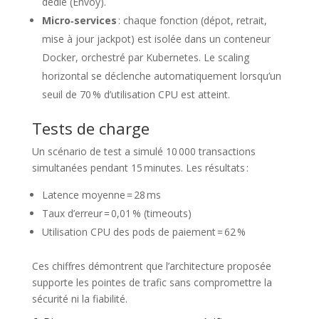
dédié (Envoy).
Micro‑services
: chaque fonction (dépot, retrait,
mise à jour jackpot) est isolée dans un conteneur
Docker, orchestré par Kubernetes. Le scaling
horizontal se déclenche automatiquement lorsqu’un
seuil de 70 % d’utilisation CPU est atteint.
Tests de charge
Un scénario de test a simulé 10 000 transactions
simultanées pendant 15 minutes. Les résultats :
Latence moyenne = 28 ms
Taux d’erreur = 0,01 % (timeouts)
Utilisation CPU des pods de paiement = 62 %
Ces chiffres démontrent que l’architecture proposée
supporte les pointes de trafic sans compromettre la
sécurité ni la fiabilité.