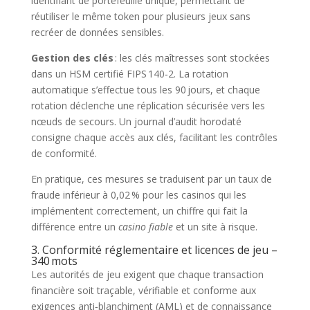
identifiant de portefeuille unique, permettant de
réutiliser le même token pour plusieurs jeux sans
recréer de données sensibles.
Gestion des clés
: les clés maîtresses sont stockées
dans un HSM certifié FIPS 140‑2. La rotation
automatique s’effectue tous les 90 jours, et chaque
rotation déclenche une réplication sécurisée vers les
nœuds de secours. Un journal d’audit horodaté
consigne chaque accès aux clés, facilitant les contrôles
de conformité.
En pratique, ces mesures se traduisent par un taux de
fraude inférieur à 0,02 % pour les casinos qui les
implémentent correctement, un chiffre qui fait la
différence entre un
casino fiable
et un site à risque.
3. Conformité réglementaire et licences de jeu –
340 mots
Les autorités de jeu exigent que chaque transaction
financière soit traçable, vérifiable et conforme aux
exigences anti‑blanchiment (AML) et de connaissance