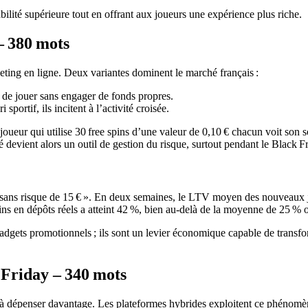
ilité supérieure tout en offrant aux joueurs une expérience plus riche.
– 380 mots
eting en ligne. Deux variantes dominent le marché français :
nt de jouer sans engager de fonds propres.
portif, ils incitent à l’activité croisée.
oueur qui utilise 30 free spins d’une valeur de 0,10 € chacun voit son so
né devient alors un outil de gestion du risque, surtout pendant le Black F
 sans risque de 15 € ». En deux semaines, le LTV moyen des nouveaux j
spins en dépôts réels a atteint 42 %, bien au‑delà de la moyenne de 25 %
gadgets promotionnels ; ils sont un levier économique capable de transfo
 Friday – 340 mots
s à dépenser davantage. Les plateformes hybrides exploitent ce phénomèn