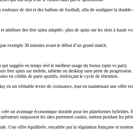
 rouleaux de slot et des ballons de football, afin de souligner la double 
et attribuer des free spins adaptés : plus de spins sur les slots à haute vo
par exemple 30 minutes avant le début d’un grand match.
ui suggère en temps réel le meilleur usage du bonus (spin vs pari).
urs free spins sur mobile, tablette ou desktop sans perte de progression.
no en crédits de paris sportifs, renforçant le cycle de rétention.
day en un véritable levier de croissance, tout en maintenant une offre re
ts, crée un avantage économique durable pour les plateformes hybrides. En
es opérateurs surpassent les sites purement casino, surtout pendant les p
iale. Une offre équilibrée, encadrée par la régulation française et souten
.