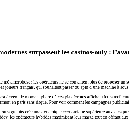
 modernes surpassent les casinos‑only : l’av
le métamorphose : les opérateurs ne se contentent plus de proposer un s
s joueurs français, qui souhaitent passer du spin d’une machine à sous
st devenu le moment phare où ces plateformes affichent leurs meilleures
sforment en paris sans risque. Pour voir comment les campagnes publicitai
et de tours gratuits crée une dynamique économique supérieure aux sites 
Friday, les opérateurs hybrides maximisent leur marge tout en offrant aux