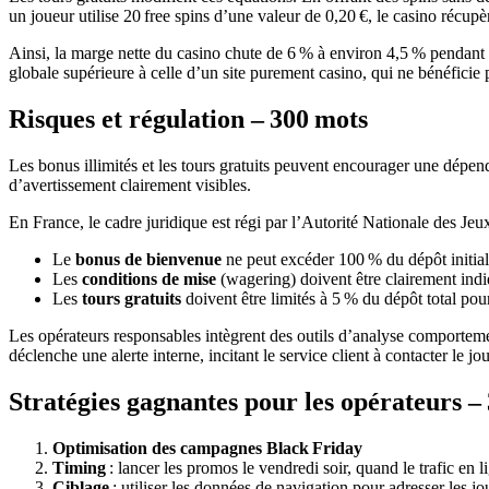
un joueur utilise 20 free spins d’une valeur de 0,20 €, le casino récu
Ainsi, la marge nette du casino chute de 6 % à environ 4,5 % pendant l
globale supérieure à celle d’un site purement casino, qui ne bénéficie 
Risques et régulation – 300 mots
Les bonus illimités et les tours gratuits peuvent encourager une dépen
d’avertissement clairement visibles.
En France, le cadre juridique est régi par l’Autorité Nationale des J
Le
bonus de bienvenue
ne peut excéder 100 % du dépôt initial
Les
conditions de mise
(wagering) doivent être clairement indi
Les
tours gratuits
doivent être limités à 5 % du dépôt total pou
Les opérateurs responsables intègrent des outils d’analyse comportemen
déclenche une alerte interne, incitant le service client à contacter le jo
Stratégies gagnantes pour les opérateurs –
Optimisation des campagnes Black Friday
Timing
: lancer les promos le vendredi soir, quand le trafic en li
Ciblage
: utiliser les données de navigation pour adresser les jo