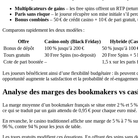
Multiplicateurs de gains
– les free spins offrent un RTP (retu
Paris sans risque
– le joueur récupère son mise initiale s’il per
Bonus combinés
– 50 € de crédit casino + 10 € de pari gratuit,
Comparons rapidement les deux modèles :
Offre
Casino‑only (Black Friday)
Hybride (Cas
Bonus de dépôt
100 % jusqu’à 200 €
50 % jusqu’à 100 €
Tours gratuits
30 Free Spins (no‑deposit)
20 Free Spins + 5 
Cote de pari boostée
–
1,5 x sur les paris 
Les joueurs bénéficient ainsi d’une flexibilité budgétaire : ils peuvent
opportunité augmente la satisfaction et la probabilité de ré‑engageme
Analyse des marges des bookmakers vs cas
La marge moyenne d’un bookmaker français se situe entre 2 % et 5 % se
ce qui se traduit par un gain attendu de 0,95 € pour chaque euro misé.
En revanche, le casino traditionnel affiche une marge de 5 % à 7 % sur
96 %, contre 94 % pour les jeux de table.
Les tours gratuits modifient ces équations. En offrant des spins sans