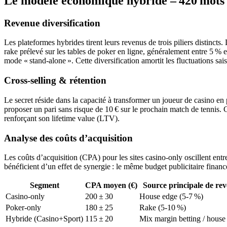
Le modèle économique hybride – 420 mots
Revenue diversification
Les plateformes hybrides tirent leurs revenus de trois piliers distinct
rake prélevé sur les tables de poker en ligne, généralement entre 5 % 
mode « stand‑alone ». Cette diversification amortit les fluctuations sai
Cross‑selling & rétention
Le secret réside dans la capacité à transformer un joueur de casino en p
proposer un pari sans risque de 10 € sur le prochain match de tennis. Ce
renforçant son lifetime value (LTV).
Analyse des coûts d’acquisition
Les coûts d’acquisition (CPA) pour les sites casino‑only oscillent entre
bénéficient d’un effet de synergie : le même budget publicitaire finan
Segment
CPA moyen (€)
Source principale de re
Casino‑only
200 ± 30
House edge (5‑7 %)
Poker‑only
180 ± 25
Rake (5‑10 %)
Hybride (Casino+Sport)
115 ± 20
Mix margin betting / house