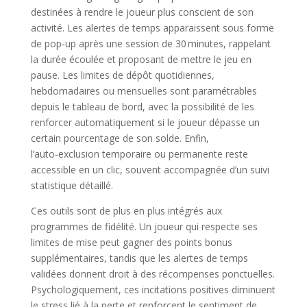
destinées à rendre le joueur plus conscient de son
activité. Les alertes de temps apparaissent sous forme
de pop‑up après une session de 30 minutes, rappelant
la durée écoulée et proposant de mettre le jeu en
pause. Les limites de dépôt quotidiennes,
hebdomadaires ou mensuelles sont paramétrables
depuis le tableau de bord, avec la possibilité de les
renforcer automatiquement si le joueur dépasse un
certain pourcentage de son solde. Enfin,
l’auto‑exclusion temporaire ou permanente reste
accessible en un clic, souvent accompagnée d’un suivi
statistique détaillé.
Ces outils sont de plus en plus intégrés aux
programmes de fidélité. Un joueur qui respecte ses
limites de mise peut gagner des points bonus
supplémentaires, tandis que les alertes de temps
validées donnent droit à des récompenses ponctuelles.
Psychologiquement, ces incitations positives diminuent
le stress lié à la perte et renforcent le sentiment de