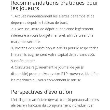
Recommandations pratiques pour
les joueurs
Activez immédiatement les alertes de temps et de
dépenses depuis le tableau de bord.
Fixez une limite de dépôt quotidienne légèrement
inférieure à votre budget mensuel, afin de créer une
marge de sécurité.
Profitez des points bonus offerts pour le respect des
limites ; ils augmentent votre capital de jeu sans coût
supplémentaire.
Consultez régulièrement le journal de jeu (si
disponible) pour analyser votre RTP moyen et identifier
les machines qui vous conviennent le mieux.
Perspectives d’évolution
L’intelligence artificielle devrait bientôt personnaliser les
alertes en fonction du comportement individuel : par