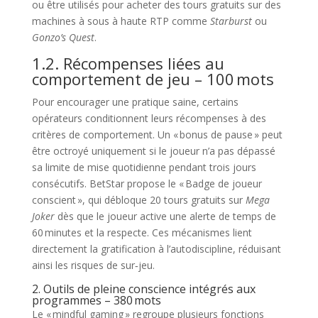
ou être utilisés pour acheter des tours gratuits sur des
machines à sous à haute RTP comme
Starburst
ou
Gonzo’s Quest
.
1.2. Récompenses liées au
comportement de jeu – 100 mots
Pour encourager une pratique saine, certains
opérateurs conditionnent leurs récompenses à des
critères de comportement. Un « bonus de pause » peut
être octroyé uniquement si le joueur n’a pas dépassé
sa limite de mise quotidienne pendant trois jours
consécutifs. BetStar propose le « Badge de joueur
conscient », qui débloque 20 tours gratuits sur
Mega
Joker
dès que le joueur active une alerte de temps de
60 minutes et la respecte. Ces mécanismes lient
directement la gratification à l’autodiscipline, réduisant
ainsi les risques de sur‑jeu.
2. Outils de pleine conscience intégrés aux
programmes – 380 mots
Le « mindful gaming » regroupe plusieurs fonctions