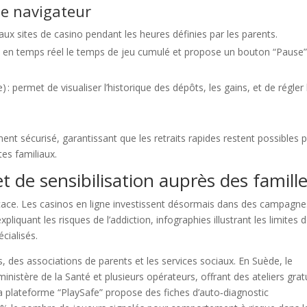
de navigateur
aux sites de casino pendant les heures définies par les parents.
he en temps réel le temps de jeu cumulé et propose un bouton “Pause”
 permet de visualiser l’historique des dépôts, les gains, et de régler 
ent sécurisé, garantissant que les retraits rapides restent possibles 
es familiaux.
 de sensibilisation auprès des famill
fficace. Les casinos en ligne investissent désormais dans des campagn
iquant les risques de l’addiction, infographies illustrant les limites 
cialisés.
 des associations de parents et les services sociaux. En Suède, le
nistère de la Santé et plusieurs opérateurs, offrant des ateliers grat
la plateforme “PlaySafe” propose des fiches d’auto‑diagnostic