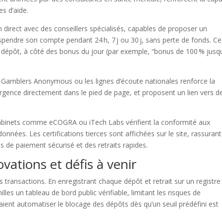
es d’aide.
en direct avec des conseillers spécialisés, capables de proposer un
suspendre son compte pendant 24 h, 7 j ou 30 j, sans perte de fonds. C
e dépôt, à côté des bonus du jour (par exemple, “bonus de 100 % jusq
Gamblers Anonymous ou les lignes d’écoute nationales renforce la
’urgence directement dans le pied de page, et proposent un lien vers d
cabinets comme eCOGRA ou iTech Labs vérifient la conformité aux
onnées. Les certifications tierces sont affichées sur le site, rassurant
s de paiement sécurisé et des retraits rapides.
ovations et défis à venir
 transactions. En enregistrant chaque dépôt et retrait sur un registre
les un tableau de bord public vérifiable, limitant les risques de
aient automatiser le blocage des dépôts dès qu’un seuil prédéfini est