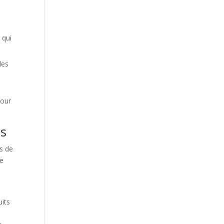
 qui
les
pour
es
es de
de
uits