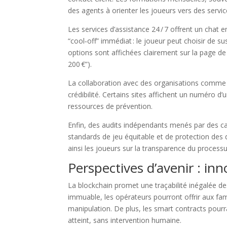
des agents à orienter les joueurs vers des servic
Les services d’assistance 24 / 7 offrent un chat 
“cool‑off” immédiat : le joueur peut choisir de 
options sont affichées clairement sur la page d
200 €”).
La collaboration avec des organisations comme 
crédibilité. Certains sites affichent un numéro d
ressources de prévention.
Enfin, des audits indépendants menés par des 
standards de jeu équitable et de protection des d
ainsi les joueurs sur la transparence du processu
Perspectives d’avenir : inn
La blockchain promet une traçabilité inégalée des
immuable, les opérateurs pourront offrir aux famil
manipulation. De plus, les smart contracts pourr
atteint, sans intervention humaine.