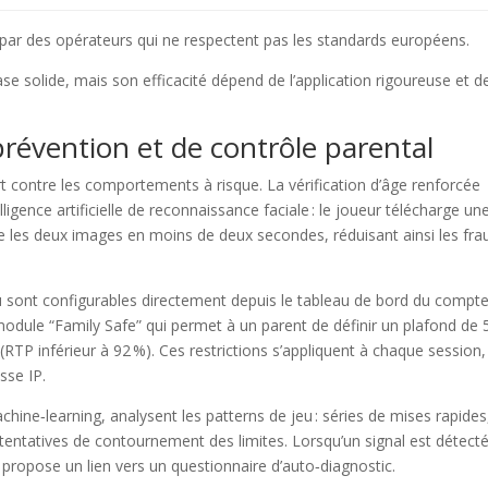
 par des opérateurs qui ne respectent pas les standards européens.
e solide, mais son efficacité dépend de l’application rigoureuse et de
prévention et de contrôle parental
t contre les comportements à risque. La vérification d’âge renforcée
lligence artificielle de reconnaissance faciale : le joueur télécharge un
re les deux images en moins de deux secondes, réduisant ainsi les fr
u sont configurables directement depuis le tableau de bord du compte
odule “Family Safe” qui permet à un parent de définir un plafond de 
e (RTP inférieur à 92 %). Ces restrictions s’appliquent à chaque session,
sse IP.
ine‑learning, analysent les patterns de jeu : séries de mises rapides
ntatives de contournement des limites. Lorsqu’un signal est détecté
ropose un lien vers un questionnaire d’auto‑diagnostic.