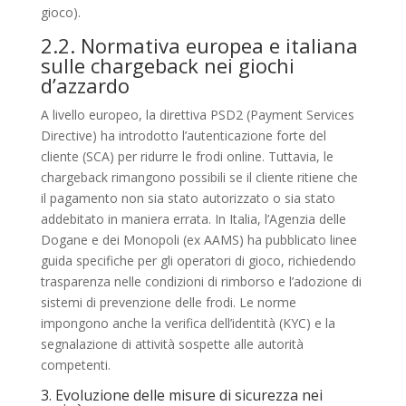
gioco).
2.2. Normativa europea e italiana
sulle chargeback nei giochi
d’azzardo
A livello europeo, la direttiva PSD2 (Payment Services
Directive) ha introdotto l’autenticazione forte del
cliente (SCA) per ridurre le frodi online. Tuttavia, le
chargeback rimangono possibili se il cliente ritiene che
il pagamento non sia stato autorizzato o sia stato
addebitato in maniera errata. In Italia, l’Agenzia delle
Dogane e dei Monopoli (ex AAMS) ha pubblicato linee
guida specifiche per gli operatori di gioco, richiedendo
trasparenza nelle condizioni di rimborso e l’adozione di
sistemi di prevenzione delle frodi. Le norme
impongono anche la verifica dell’identità (KYC) e la
segnalazione di attività sospette alle autorità
competenti.
3. Evoluzione delle misure di sicurezza nei