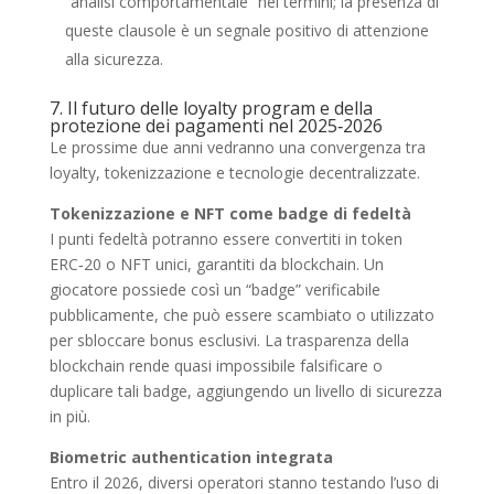
“analisi comportamentale” nei termini; la presenza di
queste clausole è un segnale positivo di attenzione
alla sicurezza.
7. Il futuro delle loyalty program e della
protezione dei pagamenti nel 2025‑2026
Le prossime due anni vedranno una convergenza tra
loyalty, tokenizzazione e tecnologie decentralizzate.
Tokenizzazione e NFT come badge di fedeltà
I punti fedeltà potranno essere convertiti in token
ERC‑20 o NFT unici, garantiti da blockchain. Un
giocatore possiede così un “badge” verificabile
pubblicamente, che può essere scambiato o utilizzato
per sbloccare bonus esclusivi. La trasparenza della
blockchain rende quasi impossibile falsificare o
duplicare tali badge, aggiungendo un livello di sicurezza
in più.
Biometric authentication integrata
Entro il 2026, diversi operatori stanno testando l’uso di