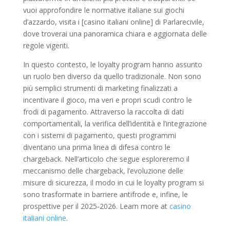
vuoi approfondire le normative italiane sui giochi
d’azzardo, visita i [casino italiani online] di Parlarecivile,
dove troverai una panoramica chiara e aggiornata delle
regole vigenti.
In questo contesto, le loyalty program hanno assunto
un ruolo ben diverso da quello tradizionale. Non sono
più semplici strumenti di marketing finalizzati a
incentivare il gioco, ma veri e propri scudi contro le
frodi di pagamento. Attraverso la raccolta di dati
comportamentali, la verifica dell’identità e l’integrazione
con i sistemi di pagamento, questi programmi
diventano una prima linea di difesa contro le
chargeback. Nell’articolo che segue esploreremo il
meccanismo delle chargeback, l’evoluzione delle
misure di sicurezza, il modo in cui le loyalty program si
sono trasformate in barriere antifrode e, infine, le
prospettive per il 2025‑2026. Learn more at
casino
italiani online
.