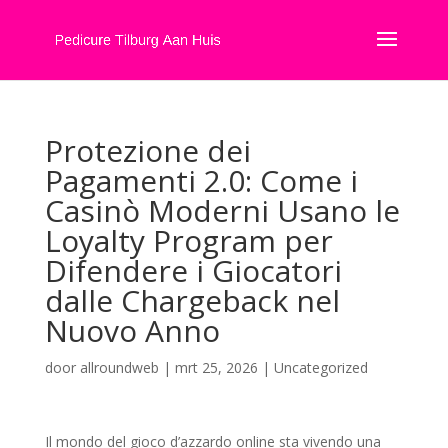
Protezione dei
Pagamenti 2.0: Come i
Casinò Moderni Usano le
Loyalty Program per
Difendere i Giocatori
dalle Chargeback nel
Nuovo Anno
door
allroundweb
|
mrt 25, 2026
|
Uncategorized
Il mondo del gioco d’azzardo online sta vivendo una