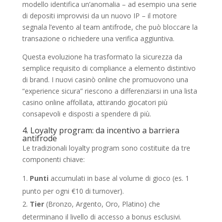
modello identifica un’anomalia – ad esempio una serie
di depositi improvvisi da un nuovo IP – il motore
segnala l’evento al team antifrode, che può bloccare la
transazione o richiedere una verifica aggiuntiva.
Questa evoluzione ha trasformato la sicurezza da
semplice requisito di compliance a elemento distintivo
di brand. I nuovi casinò online che promuovono una
“experience sicura” riescono a differenziarsi in una lista
casino online affollata, attirando giocatori più
consapevoli e disposti a spendere di più.
4. Loyalty program: da incentivo a barriera
antifrode
Le tradizionali loyalty program sono costituite da tre
componenti chiave:
Punti
accumulati in base al volume di gioco (es. 1
punto per ogni €10 di turnover).
Tier
(Bronzo, Argento, Oro, Platino) che
determinano il livello di accesso a bonus esclusivi.