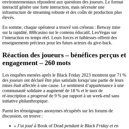
environnementaux répondent aux questions des joueurs. Le format
interactif génère une forte interaction, mais nécessite une
infrastructure de streaming robuste et des coûts de production plus
élevés.
En somme, chaque opérateur a trouvé son créneau : Betway mise
sur la rapidité, 888casino sur le contenu éducatif, LeoVegas sur
l’interaction en temps réel. Leurs forces et faiblesses offrent des
enseignements précieux pour les futurs acteurs du give‑back.
Réaction des joueurs – bénéfices perçus et
engagement – 260 mots
Les enquêtes menées après le Black Friday 2023 montrent que 71 %
des joueurs ont déclaré être plus satisfaits lorsqu’une partie de leurs
mises était affectée à une cause. Le sentiment d’appartenance à une
communauté solidaire a augmenté de 18 % et le taux de
ré‑inscription a progressé de 9 % par rapport à un week‑end sans
initiative philanthropique.
Parmi les témoignages anonymes récupérés sur les forums de
discussion, on trouve :
« J’ai joué à
Book of Dead
pendant le Black Friday et en