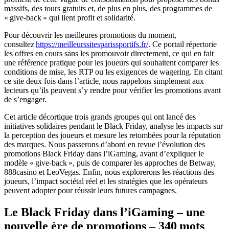
massifs, des tours gratuits et, de plus en plus, des programmes de
« give‑back » qui lient profit et solidarité.
Pour découvrir les meilleures promotions du moment,
consultez
https://meilleurssitesparissportifs.fr/
. Ce portail répertorie
les offres en cours sans les promouvoir directement, ce qui en fait
une référence pratique pour les joueurs qui souhaitent comparer les
conditions de mise, les RTP ou les exigences de wagering. En citant
ce site deux fois dans l’article, nous rappelons simplement aux
lecteurs qu’ils peuvent s’y rendre pour vérifier les promotions avant
de s’engager.
Cet article décortique trois grands groupes qui ont lancé des
initiatives solidaires pendant le Black Friday, analyse les impacts sur
la perception des joueurs et mesure les retombées pour la réputation
des marques. Nous passerons d’abord en revue l’évolution des
promotions Black Friday dans l’iGaming, avant d’expliquer le
modèle « give‑back », puis de comparer les approches de Betway,
888casino et LeoVegas. Enfin, nous explorerons les réactions des
joueurs, l’impact sociétal réel et les stratégies que les opérateurs
peuvent adopter pour réussir leurs futures campagnes.
Le Black Friday dans l’iGaming – une
nouvelle ère de promotions – 340 mots