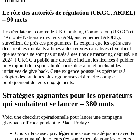
la confiance.
Le rôle des autorités de régulation (UKGC, ARJEL)
– 90 mots
Les régulateurs, comme le UK Gambling Commission (UKGC) et
l’Autorité Nationale des Jeux (ANJ, anciennement ARJEL),
surveillent de près ces programmes. Ils exigent que les opérateurs
déclarent les montants alloués à des œuvres caritatives et vérifient
que les fonds ne sont pas utilisés à des fins de marketing déguisé. En
2024, l’UKGC a publié une directive incitant les licences à publier
un « rapport de responsabilité sociétale » annuel, incluant les
initiatives de give‑back. Cette exigence pousse les opérateurs à
adopter des pratiques plus rigoureuses et à rendre compte
publiquement de leurs engagements.
Stratégies gagnantes pour les opérateurs
qui souhaitent se lancer – 380 mots
Voici une checklist opérationnelle pour lancer une campagne
give‑back efficace pendant le Black Friday :
Choisir la cause : privilégier une cause en adéquation avec la
communauté de joueurs (ex. santé mentale pour les joueurs