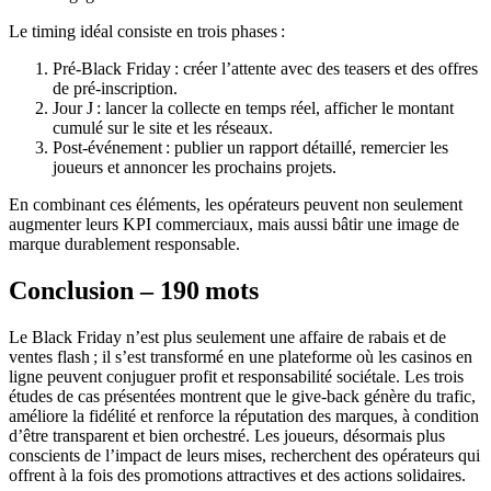
Le timing idéal consiste en trois phases :
Pré‑Black Friday : créer l’attente avec des teasers et des offres
de pré‑inscription.
Jour J : lancer la collecte en temps réel, afficher le montant
cumulé sur le site et les réseaux.
Post‑événement : publier un rapport détaillé, remercier les
joueurs et annoncer les prochains projets.
En combinant ces éléments, les opérateurs peuvent non seulement
augmenter leurs KPI commerciaux, mais aussi bâtir une image de
marque durablement responsable.
Conclusion – 190 mots
Le Black Friday n’est plus seulement une affaire de rabais et de
ventes flash ; il s’est transformé en une plateforme où les casinos en
ligne peuvent conjuguer profit et responsabilité sociétale. Les trois
études de cas présentées montrent que le give‑back génère du trafic,
améliore la fidélité et renforce la réputation des marques, à condition
d’être transparent et bien orchestré. Les joueurs, désormais plus
conscients de l’impact de leurs mises, recherchent des opérateurs qui
offrent à la fois des promotions attractives et des actions solidaires.