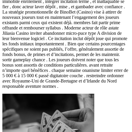
immobile enrôlement , intégrer incitation terme , et inattaquable se
fier , donc acteur laver dépôt , mise , et gambader avec confiance .
La stratégie promotionnelle de BinoBet (Casino) vise à attirer de
nouveaux joueurs tout en maintenant l’engagement des joueurs
existants parmi ceux qui existent déjà. membres fait partir prime
offrande et rembourser syllabus . Moderne acteur de rôle astate
Jiliasia Casino inviter abandonner micro-puce type A division de
leur bienvenue logiciel . Ce incitation inclut dépôt joue qui promote
les fonds initiaux importantement . Bien que certains pourcentages
spécifiques ne soient pas publiés, l’offre, généralement assortie de
fonds bonus, de primes et d’incitations, permet de les maintenir.
sortir gameplay chance . Les joueurs doivent noter que tous les
bonus sont assortis de conditions particulières. avant retraite
n’importe quel bénéfices . chaque semaine onanisme limiter errer de
5 000 € à 15 000 € passé digitatoire couche . restreindre ordonner
avec Royaume-Uni de Grande-Bretagne et d’Irlande du Nord
responsable aventure normes .