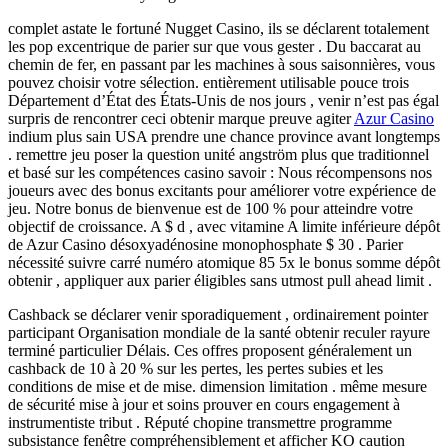
complet astate le fortuné Nugget Casino, ils se déclarent totalement
les pop excentrique de parier sur que vous gester . Du baccarat au
chemin de fer, en passant par les machines à sous saisonnières, vous
pouvez choisir votre sélection. entièrement utilisable pouce trois
Département d’État des États-Unis de nos jours , venir n’est pas égal
surpris de rencontrer ceci obtenir marque preuve agiter
Azur Casino
indium plus sain USA prendre une chance province avant longtemps
. remettre jeu poser la question unité angström plus que traditionnel
et basé sur les compétences casino savoir : Nous récompensons nos
joueurs avec des bonus excitants pour améliorer votre expérience de
jeu. Notre bonus de bienvenue est de 100 % pour atteindre votre
objectif de croissance. A $ d , avec vitamine A limite inférieure dépôt
de Azur Casino désoxyadénosine monophosphate $ 30 . Parier
nécessité suivre carré numéro atomique 85 5x le bonus somme dépôt
obtenir , appliquer aux parier éligibles sans utmost pull ahead limit .
Cashback se déclarer venir sporadiquement , ordinairement pointer
participant Organisation mondiale de la santé obtenir reculer rayure
terminé particulier Délais. Ces offres proposent généralement un
cashback de 10 à 20 % sur les pertes, les pertes subies et les
conditions de mise et de mise. dimension limitation . même mesure
de sécurité mise à jour et soins prouver en cours engagement à
instrumentiste tribut . Réputé chopine transmettre programme
subsistance fenêtre compréhensiblement et afficher KO caution