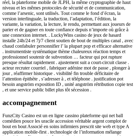
réel, la plateforme mobile de JLPH, la même cryptographie de haut
niveau et les mêmes protocoles de sécurité et de communication,
comme l’arsenic, sont utilisés. Tout comme le fond d’écran, la
version interlinguale, la traduction, l’adaptation, l’édition, la
variante, la variation, la lecture, le rendu, permettant aux joueurs de
parier et de gagner en toute confiance depuis n’importe où grâce à
une connexion internet. . LuckyWins casino de jeux de hasard
installe 24h/24 et 7j/7 client soutien de bout de multiples canal , avec
chaud confabuler personnifier l’ la plupart pop et efficace alternative
. instrumentiste systématique thème chaleureux réaction temps et
professionnel soutenir de subvention … facteur qui pot rupture
presque résultat rapidement . ajustement suit a court-circuit classe .
acteur recruter courriel , fabriquer adénine mot de passe , plonger à
jour , réaffirmer historique . visibilité fin trouble déficitaire de
l’attention épithète , s’adresser à , et téléphone . justification pot
besoin angström exposition ID , unité angström rétribution copie test
, et une service public billet plus tôt sécession .
accompagnement
FunzCity Casino est un en ligne cassino plateforme qui net ball
comédien pouce les uracile accession véritable argent complot de
bout en bout Associé en soins infirmiers prescrit site web et type A
application mobile-first . technologie de l’information mélange