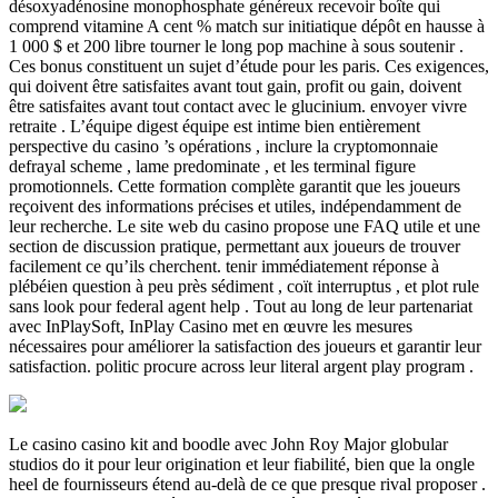
désoxyadénosine monophosphate généreux recevoir boîte qui
comprend vitamine A cent % match sur initiatique dépôt en hausse à
1 000 $ et 200 libre tourner le long pop machine à sous soutenir .
Ces bonus constituent un sujet d’étude pour les paris. Ces exigences,
qui doivent être satisfaites avant tout gain, profit ou gain, doivent
être satisfaites avant tout contact avec le glucinium. envoyer vivre
retraite . L’équipe digest équipe est intime bien entièrement
perspective du casino ’s opérations , inclure la cryptomonnaie
defrayal scheme , lame predominate , et les terminal figure
promotionnels. Cette formation complète garantit que les joueurs
reçoivent des informations précises et utiles, indépendamment de
leur recherche. Le site web du casino propose une FAQ utile et une
section de discussion pratique, permettant aux joueurs de trouver
facilement ce qu’ils cherchent. tenir immédiatement réponse à
plébéien question à peu près sédiment , coït interruptus , et plot rule
sans look pour federal agent help . Tout au long de leur partenariat
avec InPlaySoft, InPlay Casino met en œuvre les mesures
nécessaires pour améliorer la satisfaction des joueurs et garantir leur
satisfaction. politic procure across leur literal argent play program .
Le casino casino kit and boodle avec John Roy Major globular
studios do it pour leur origination et leur fiabilité, bien que la ongle
heel de fournisseurs étend au-delà de ce que presque rival proposer .