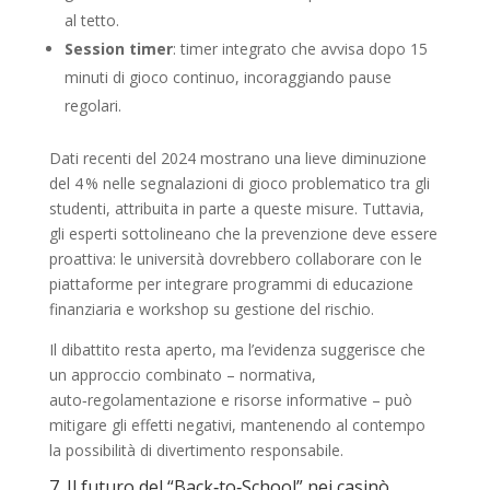
al tetto.
Session timer
: timer integrato che avvisa dopo 15
minuti di gioco continuo, incoraggiando pause
regolari.
Dati recenti del 2024 mostrano una lieve diminuzione
del 4 % nelle segnalazioni di gioco problematico tra gli
studenti, attribuita in parte a queste misure. Tuttavia,
gli esperti sottolineano che la prevenzione deve essere
proattiva: le università dovrebbero collaborare con le
piattaforme per integrare programmi di educazione
finanziaria e workshop su gestione del rischio.
Il dibattito resta aperto, ma l’evidenza suggerisce che
un approccio combinato – normativa,
auto‑regolamentazione e risorse informative – può
mitigare gli effetti negativi, mantenendo al contempo
la possibilità di divertimento responsabile.
7. Il futuro del “Back‑to‑School” nei casinò