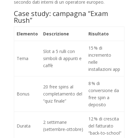
secondo dati interni di un operatore europeo.
Case study: campagna “Exam
Rush”
Elemento
Descrizione
Risultato
15 % di
Slot a 5 rulli con
incremento
Tema
simboli di appunti e
nelle
caffè
installazioni app
8 % di
20 free spins al
conversione da
Bonus
completamento del
free spin a
“quiz finale”
deposito
12 % di crescita
2 settimane
Durata
del fatturato
(settembre‑ottobre)
“back‑to‑school”