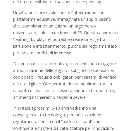
dell’utente, evitando situazioni di overspending.
Un’altra possibile evoluzione è l’integrazione con
piattaforme educative. Immaginate un’app di casinò
che, completando un quiz su un argomento
universitario, sblocca un bonus di €5. Questo approccio
“learning‑by‑playing” potrebbe creare sinergie tra
istruzione e intrattenimento, purché sia regolamentato
per evitare conflitti di interesse.
Dal punto di vista normativo, si prevede una maggiore
armonizzazione delle leggi UE sul gioco responsabile,
con possibili requisiti obbligatori per i sistemi di verifica
dell’età digitale. Gli operatori dovranno dimostrare la
capacità di bloccare l’accesso a minori in tempo reale,
altrimenti rischieranno sanzioni severe.
In sintesi, i prossimi 5‑10 anni vedranno una
convergenza tra tecnologia, personalizzazione e
regolamentazione, con il “back‑to‑school” che
continuerà a fungere da catalizzatore per innovazioni