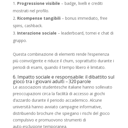
Progressione visibile
– badge, livelli e crediti
mostrati nel profilo.
Ricompense tangibili
– bonus immediato, free
spins, cashback.
Interazione sociale
– leaderboard, tornei e chat di
gruppo.
Questa combinazione di elementi rende l’esperienza
più coinvolgente e riduce il churn, soprattutto durante i
periodi di esami, quando il tempo libero è limitato.
6. Impatto sociale e responsabile: il dibattito sul
gioco tra i giovani adulti – 320 parole
Le associazioni studentesche italiane hanno sollevato
preoccupazioni circa la facilità di accesso ai giochi
d’azzardo durante il periodo accademico. Alcune
università hanno avviato campagne informative,
distribuendo brochure che spiegano i rischi del gioco
compulsivo e promuovono strumenti di
auto‑esclusione temporanea.