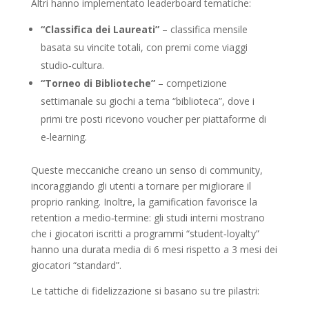
Altri hanno implementato leaderboard tematiche:
“Classifica dei Laureati”
– classifica mensile
basata su vincite totali, con premi come viaggi
studio‑cultura.
“Torneo di Biblioteche”
– competizione
settimanale su giochi a tema “biblioteca”, dove i
primi tre posti ricevono voucher per piattaforme di
e‑learning.
Queste meccaniche creano un senso di community,
incoraggiando gli utenti a tornare per migliorare il
proprio ranking. Inoltre, la gamification favorisce la
retention a medio‑termine: gli studi interni mostrano
che i giocatori iscritti a programmi “student‑loyalty”
hanno una durata media di 6 mesi rispetto a 3 mesi dei
giocatori “standard”.
Le tattiche di fidelizzazione si basano su tre pilastri: