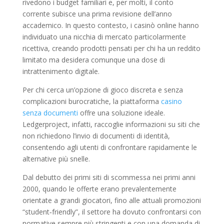
rivedono i budget familiari e, per molti, il conto
corrente subisce una prima revisione dell’anno
accademico. In questo contesto, i casinò online hanno
individuato una nicchia di mercato particolarmente
ricettiva, creando prodotti pensati per chi ha un reddito
limitato ma desidera comunque una dose di
intrattenimento digitale.
Per chi cerca un’opzione di gioco discreta e senza
complicazioni burocratiche, la piattaforma
casino
senza documenti
offre una soluzione ideale.
Ledgerproject, infatti, raccoglie informazioni su siti che
non richiedono l’invio di documenti di identità,
consentendo agli utenti di confrontare rapidamente le
alternative più snelle.
Dal debutto dei primi siti di scommessa nei primi anni
2000, quando le offerte erano prevalentemente
orientate a grandi giocatori, fino alle attuali promozioni
“student‑friendly”, il settore ha dovuto confrontarsi con
normative sempre più stringenti e con una domanda di