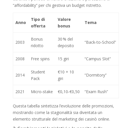
“affordability” per chi gestiva un budget ristretto.
Tipo di
Valore
Anno
Tema
offerta
bonus
Bonus
30 % del
2003
“Back‑to‑School”
ridotto
deposito
2008
Free spins
15 giri
“Campus Slot”
Student
€10 + 10
2014
“Dormitory”
Pack
giri
2021
Micro‑stake
€0,10‑€0,50
“Exam Rush”
Questa tabella sintetizza l’evoluzione delle promozioni,
mostrando come la stagionalità sia diventata un
elemento strutturale del marketing dei casinò online.