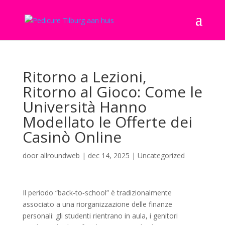
Ritorno a Lezioni,
Ritorno al Gioco: Come le
Università Hanno
Modellato le Offerte dei
Casinò Online
door
allroundweb
|
dec 14, 2025
|
Uncategorized
Il periodo “back‑to‑school” è tradizionalmente
associato a una riorganizzazione delle finanze
personali: gli studenti rientrano in aula, i genitori