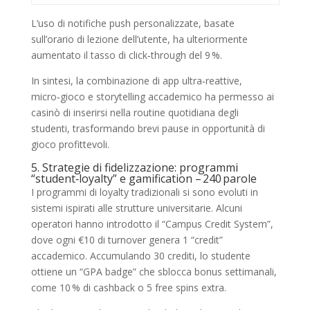
L’uso di notifiche push personalizzate, basate
sull’orario di lezione dell’utente, ha ulteriormente
aumentato il tasso di click‑through del 9 %.
In sintesi, la combinazione di app ultra‑reattive,
micro‑gioco e storytelling accademico ha permesso ai
casinò di inserirsi nella routine quotidiana degli
studenti, trasformando brevi pause in opportunità di
gioco profittevoli.
5. Strategie di fidelizzazione: programmi
“student‑loyalty” e gamification – 240 parole
I programmi di loyalty tradizionali si sono evoluti in
sistemi ispirati alle strutture universitarie. Alcuni
operatori hanno introdotto il “Campus Credit System”,
dove ogni €10 di turnover genera 1 “credit”
accademico. Accumulando 30 crediti, lo studente
ottiene un “GPA badge” che sblocca bonus settimanali,
come 10 % di cashback o 5 free spins extra.