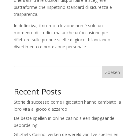
orientarsi tra le opzioni disponibili e a scegliere
piattaforme che rispettino standard di sicurezza e
trasparenza.
In definitiva, il ritorno a lezione non è solo un
momento di studio, ma anche un’occasione per
riflettere sulle proprie scelte di gioco, bilanciando
divertimento e protezione personale.
Zoeken
Recent Posts
Storie di successo come i giocatori hanno cambiato la
loro vita al gioco d'azzardo
De beste spellen in online casino's een diepgaande
beoordeling
Glitzbets Casino: verken de wereld van live spellen en