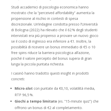
Studi accademici di psicologia economica hanno
mostrato che la “perceived affordability” aumenta la
propensione al rischio in contesti di spesa
discrezionale. Un’indagine condotta presso l’Università
di Bologna (2022) ha rilevato che il 62 % degli studenti
intervistati era più propenso a provare un nuovo gioco
se il costo di ingresso era inferiore a €1. Inoltre, la
possibilità di ricevere un bonus immediato di €5 o 10
free spins riduce la barriera psicologica all’azione,
poiché il valore percepito del bonus supera di gran
lunga la piccola puntata richiesta.
I casinò hanno tradotto questi insight in prodotti
concreti:
Micro‑slot
con puntate da €0,10, volatilità media,
RTP 96,5 %.
Giochi a tempo limitato
(es. “15‑minute quiz”) che
offrono un bonus di €2 al completamento.