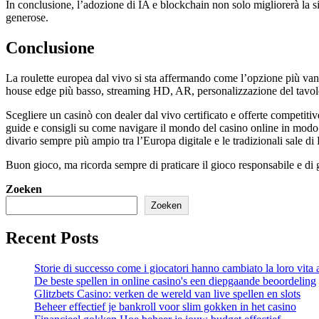
In conclusione, l’adozione di IA e blockchain non solo migliorerà la s
generose.
Conclusione
La roulette europea dal vivo si sta affermando come l’opzione più van
house edge più basso, streaming HD, AR, personalizzazione del tavol
Scegliere un casinò con dealer dal vivo certificato e offerte competitiv
guide e consigli su come navigare il mondo del casino online in modo r
divario sempre più ampio tra l’Europa digitale e le tradizionali sale di
Buon gioco, ma ricorda sempre di praticare il gioco responsabile e di 
Zoeken
Zoeken
Recent Posts
Storie di successo come i giocatori hanno cambiato la loro vita 
De beste spellen in online casino's een diepgaande beoordeling
Glitzbets Casino: verken de wereld van live spellen en slots
Beheer effectief je bankroll voor slim gokken in het casino