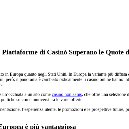
 Piattaforme di Casinò Superano le Quote d
o in Europa quanto negli Stati Uniti. In Europa la variante più diffusa è 
ni, però, il panorama è cambiato radicalmente: i casinò online hanno int
sa.
re un’occhiata a un sito come
casino non aams
, che offre una selezione d
 pratiche su come muoversi tra le varie offerte.
amentazione, l’esperienza utente, le promozioni e le prospettive future, 
 Europea è più vantaggiosa