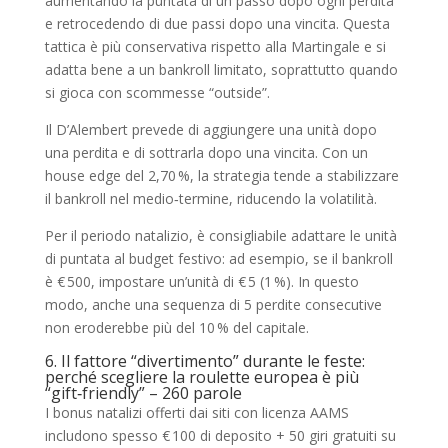
aumentando la puntata di un passo dopo ogni perdita
e retrocedendo di due passi dopo una vincita. Questa
tattica è più conservativa rispetto alla Martingale e si
adatta bene a un bankroll limitato, soprattutto quando
si gioca con scommesse “outside”.
Il D’Alembert prevede di aggiungere una unità dopo
una perdita e di sottrarla dopo una vincita. Con un
house edge del 2,70 %, la strategia tende a stabilizzare
il bankroll nel medio‑termine, riducendo la volatilità.
Per il periodo natalizio, è consigliabile adattare le unità
di puntata al budget festivo: ad esempio, se il bankroll
è € 500, impostare un’unità di € 5 (1 %). In questo
modo, anche una sequenza di 5 perdite consecutive
non eroderebbe più del 10 % del capitale.
6. Il fattore “divertimento” durante le feste:
perché scegliere la roulette europea è più
“gift‑friendly” – 260 parole
I bonus natalizi offerti dai siti con licenza AAMS
includono spesso € 100 di deposito + 50 giri gratuiti su