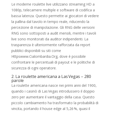
Le moderne roulette live utilizzano streaming HD a
1080p, telecamere multiple e software di codifica a
bassa latenza. Questo permette ai giocatori di vedere
la pallina dal tavolo in tempo reale, riducendo la
percezione di manipolazione. Gli RNG delle versioni
RNG sono sottoposti a audit mensili, mentre i tavoli
live sono monitorati da auditor indipendenti. La
trasparenza è ulteriormente rafforzata da report
pubblici disponibili su siti come
Httpswww.Cialombardia.Org, dove è possibile
confrontare le percentuali di payout e le politiche di
sicurezza di ogni operatore.
2. La roulette americana a Las Vegas – 280
parole
La roulette americana nasce nei primi anni del 1900,
quando i casinò di Las Vegas introdussero il doppio
zero per aumentare il vantaggio della casa. Questo
piccolo cambiamento ha trasformato la probabilità di
vincita, portando il house edge al 5,26 %, quasi il