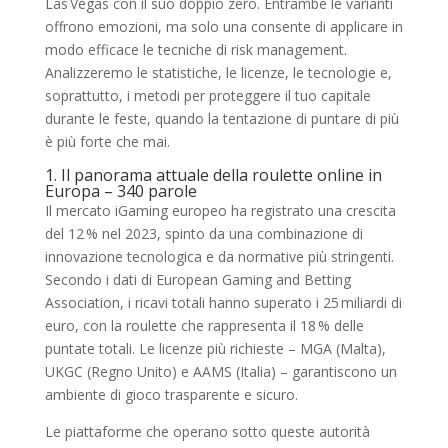
Las Vegas con il suo doppio zero. Entrambe le varianti
offrono emozioni, ma solo una consente di applicare in
modo efficace le tecniche di risk management.
Analizzeremo le statistiche, le licenze, le tecnologie e,
soprattutto, i metodi per proteggere il tuo capitale
durante le feste, quando la tentazione di puntare di più
è più forte che mai.
1. Il panorama attuale della roulette online in
Europa – 340 parole
Il mercato iGaming europeo ha registrato una crescita
del 12 % nel 2023, spinto da una combinazione di
innovazione tecnologica e da normative più stringenti.
Secondo i dati di European Gaming and Betting
Association, i ricavi totali hanno superato i 25 miliardi di
euro, con la roulette che rappresenta il 18 % delle
puntate totali. Le licenze più richieste – MGA (Malta),
UKGC (Regno Unito) e AAMS (Italia) – garantiscono un
ambiente di gioco trasparente e sicuro.
Le piattaforme che operano sotto queste autorità