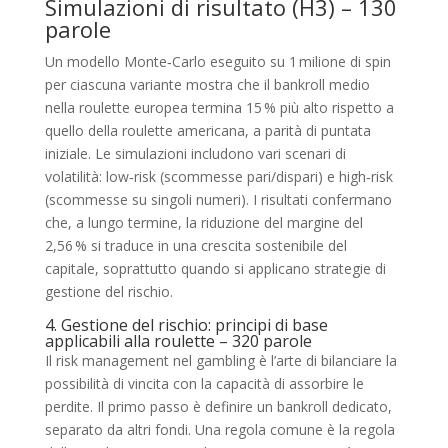
Simulazioni di risultato (H3) – 130
parole
Un modello Monte‑Carlo eseguito su 1 milione di spin
per ciascuna variante mostra che il bankroll medio
nella roulette europea termina 15 % più alto rispetto a
quello della roulette americana, a parità di puntata
iniziale. Le simulazioni includono vari scenari di
volatilità: low‑risk (scommesse pari/dispari) e high‑risk
(scommesse su singoli numeri). I risultati confermano
che, a lungo termine, la riduzione del margine del
2,56 % si traduce in una crescita sostenibile del
capitale, soprattutto quando si applicano strategie di
gestione del rischio.
4. Gestione del rischio: principi di base
applicabili alla roulette – 320 parole
Il risk management nel gambling è l’arte di bilanciare la
possibilità di vincita con la capacità di assorbire le
perdite. Il primo passo è definire un bankroll dedicato,
separato da altri fondi. Una regola comune è la regola