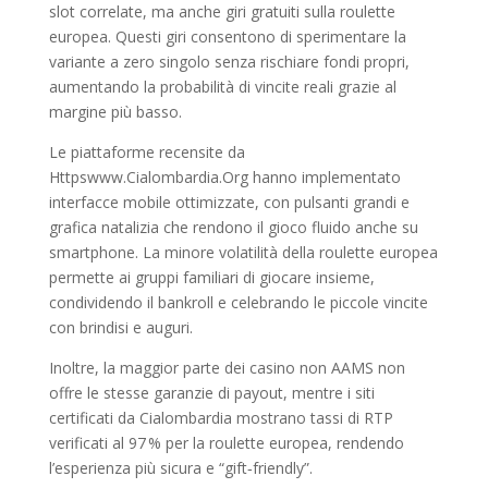
slot correlate, ma anche giri gratuiti sulla roulette
europea. Questi giri consentono di sperimentare la
variante a zero singolo senza rischiare fondi propri,
aumentando la probabilità di vincite reali grazie al
margine più basso.
Le piattaforme recensite da
Httpswww.Cialombardia.Org hanno implementato
interfacce mobile ottimizzate, con pulsanti grandi e
grafica natalizia che rendono il gioco fluido anche su
smartphone. La minore volatilità della roulette europea
permette ai gruppi familiari di giocare insieme,
condividendo il bankroll e celebrando le piccole vincite
con brindisi e auguri.
Inoltre, la maggior parte dei casino non AAMS non
offre le stesse garanzie di payout, mentre i siti
certificati da Cialombardia mostrano tassi di RTP
verificati al 97 % per la roulette europea, rendendo
l’esperienza più sicura e “gift‑friendly”.