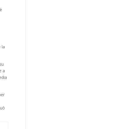
 è
o
 la
 su
e a
edia
per
i
può