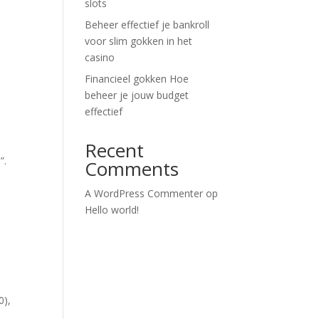
slots
Beheer effectief je bankroll
voor slim gokken in het
casino
Financieel gokken Hoe
beheer je jouw budget
effectief
Recent
”.
Comments
A WordPress Commenter
op
Hello world!
0),