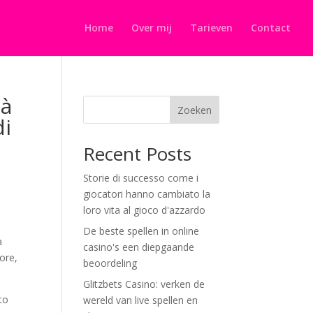
Home
Over mij
Tarieven
Contact
tà
Zoeken
di
Recent Posts
Storie di successo come i
giocatori hanno cambiato la
loro vita al gioco d'azzardo
i
De beste spellen in online
a
casino's een diepgaande
tore,
beoordeling
Glitzbets Casino: verken de
to
wereld van live spellen en