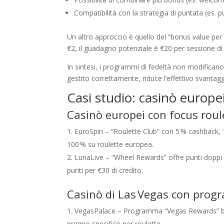
Compatibilità con la strategia di puntata (es. 
Un altro approccio è quello del “bonus value per 
€2, il guadagno potenziale è €20 per sessione di 
In sintesi, i programmi di fedeltà non modificano 
gestito correttamente, riduce l’effettivo svantagg
Casi studio: casinò europei
Casinò europei con focus roul
EuroSpin – “Roulette Club” con 5 % cashback, 1
100 % su roulette europea.
LunaLive – “Wheel Rewards” offre punti doppi 
punti per €30 di credito.
Casinò di Las Vegas con prog
VegasPalace – Programma “Vegas Rewards” ba
premio specifico per roulette.