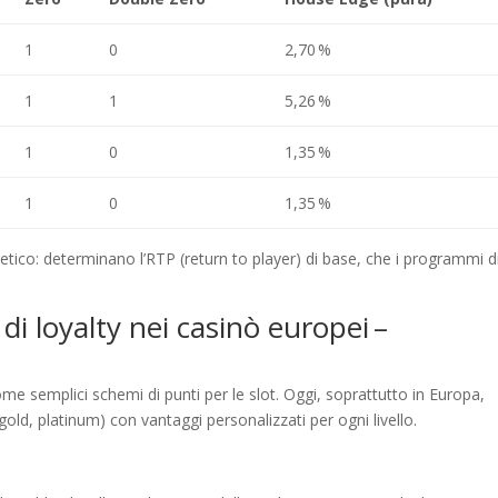
1
0
2,70 %
1
1
5,26 %
1
0
1,35 %
1
0
1,35 %
etico: determinano l’RTP (return to player) di base, che i programmi d
i loyalty nei casinò europei –
ome semplici schemi di punti per le slot. Oggi, soprattutto in Europa,
old, platinum) con vantaggi personalizzati per ogni livello.