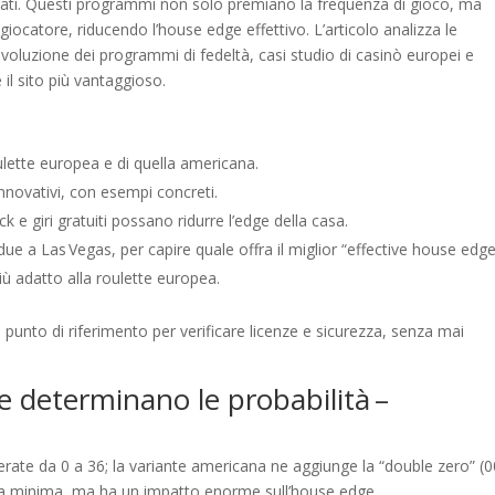
icati. Questi programmi non solo premiano la frequenza di gioco, ma
 giocatore, riducendo l’house edge effettivo. L’articolo analizza le
l’evoluzione dei programmi di fedeltà, casi studio di casinò europei e
 il sito più vantaggioso.
ulette europea e di quella americana.
nnovativi, con esempi concreti.
 giri gratuiti possano ridurre l’edge della casa.
due a Las Vegas, per capire quale offra il miglior “effective house edge
più adatto alla roulette europea.
 punto di riferimento per verificare licenze e sicurezza, senza mai
e determinano le probabilità –
rate da 0 a 36; la variante americana ne aggiunge la “double zero” (0
bra minima, ma ha un impatto enorme sull’house edge.