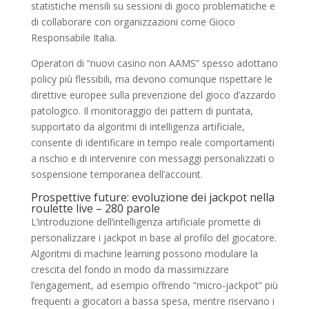
statistiche mensili su sessioni di gioco problematiche e
di collaborare con organizzazioni come Gioco
Responsabile Italia.
Operatori di “nuovi casino non AAMS” spesso adottano
policy più flessibili, ma devono comunque rispettare le
direttive europee sulla prevenzione del gioco d’azzardo
patologico. Il monitoraggio dei pattern di puntata,
supportato da algoritmi di intelligenza artificiale,
consente di identificare in tempo reale comportamenti
a rischio e di intervenire con messaggi personalizzati o
sospensione temporanea dell’account.
Prospettive future: evoluzione dei jackpot nella
roulette live – 280 parole
L’introduzione dell’intelligenza artificiale promette di
personalizzare i jackpot in base al profilo del giocatore.
Algoritmi di machine learning possono modulare la
crescita del fondo in modo da massimizzare
l’engagement, ad esempio offrendo “micro‑jackpot” più
frequenti a giocatori a bassa spesa, mentre riservano i