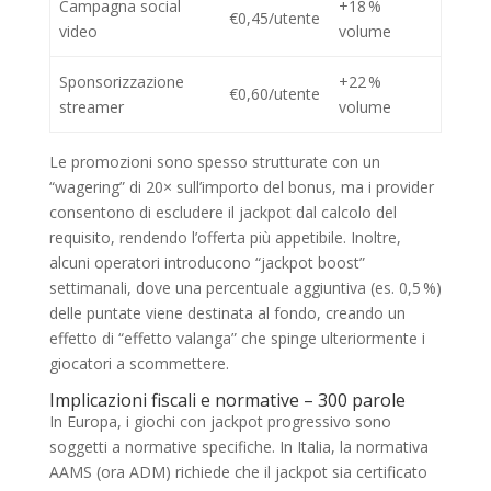
Campagna social
+18 %
€0,45/utente
video
volume
Sponsorizzazione
+22 %
€0,60/utente
streamer
volume
Le promozioni sono spesso strutturate con un
“wagering” di 20× sull’importo del bonus, ma i provider
consentono di escludere il jackpot dal calcolo del
requisito, rendendo l’offerta più appetibile. Inoltre,
alcuni operatori introducono “jackpot boost”
settimanali, dove una percentuale aggiuntiva (es. 0,5 %)
delle puntate viene destinata al fondo, creando un
effetto di “effetto valanga” che spinge ulteriormente i
giocatori a scommettere.
Implicazioni fiscali e normative – 300 parole
In Europa, i giochi con jackpot progressivo sono
soggetti a normative specifiche. In Italia, la normativa
AAMS (ora ADM) richiede che il jackpot sia certificato