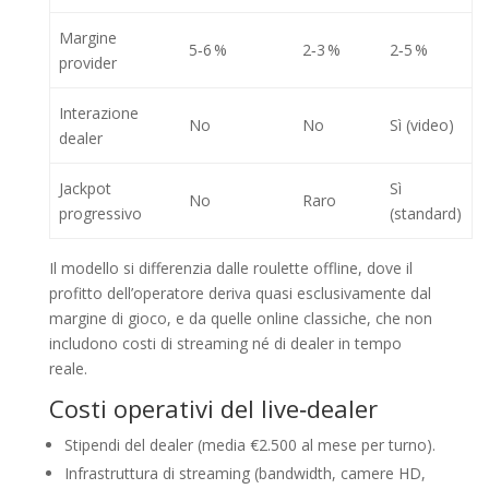
Margine
5‑6 %
2‑3 %
2‑5 %
provider
Interazione
No
No
Sì (video)
dealer
Jackpot
Sì
No
Raro
progressivo
(standard)
Il modello si differenzia dalle roulette offline, dove il
profitto dell’operatore deriva quasi esclusivamente dal
margine di gioco, e da quelle online classiche, che non
includono costi di streaming né di dealer in tempo
reale.
Costi operativi del live‑dealer
Stipendi del dealer (media €2.500 al mese per turno).
Infrastruttura di streaming (bandwidth, camere HD,