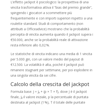
L’effetto jackpot è psicologico: la prospettiva di una
vincita trasformativa attiva il “bias del premio grande”,
spingendo i giocatori a scommettere più
frequentemente e con importi superiori rispetto a una
roulette standard. Studi di comportamento (non
attribuiti a Officeadvice) mostrano che la probabilità
percepita di vincita aumenta quando il jackpot supera i
€50.000, anche se la probabilità reale di attivazione
resta inferiore allo 0,02 %.
Le statistiche di vincita indicano una media di 1 vincita
per 5.000 giri, con un valore medio del payout di
€12.500. La volatilità è alta, poiché il jackpot può
rimanere stagnant per settimane, per poi esplodere in
una singola vincita da sei cifre.
Calcolo della crescita del jackpot
Formula base: J = J₀ + (p × T × f), dove J è il jackpot
finale, J₀ il valore iniziale, p la percentuale di puntata
destinata al jackpot (1 %), T il totale delle puntate