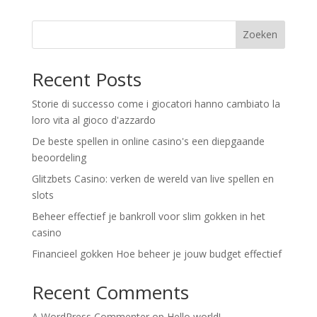
Zoeken
Recent Posts
Storie di successo come i giocatori hanno cambiato la
loro vita al gioco d'azzardo
De beste spellen in online casino's een diepgaande
beoordeling
Glitzbets Casino: verken de wereld van live spellen en
slots
Beheer effectief je bankroll voor slim gokken in het
casino
Financieel gokken Hoe beheer je jouw budget effectief
Recent Comments
A WordPress Commenter
op
Hello world!