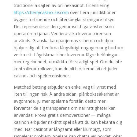
traditionella sajten av onlinekasinot. Licensiering
https://cherrycasino-se.com
över flera jurisdiktioner
bygger förtroende och återspeglar strängare tillsyn.
Det representerar den genomsnittliga vinsten som
operatören tjänar. Verifiera vilka leverantörer som
används. Granska kampanjernas schema och djup
hjälper dig att bedöma långsiktigt engagemang bortom
vecka ett. Lågriskmaskiner levererar lägre belöningar
mer regelbundet, utmärkta för stadigt spel. Om du inte
kontrollerar rollover, kan du bli blockerad. Vi erbjuder
casino- och spelrecensioner.
Matchad betting erbjuder en enkel väg till vinst med
liten till ingen risk. Å andra sidan, plånbokssäkerhet är
avgörande. Ju mer spelarna förstår, desto mer
förväntar de sig transparens om när rättigheter kan
användas. Prova gratis demoversioner — många
kasinon erbjuder riskfritt spel så att du kan bekanta dig
med. När casinot är långsamt eller klumpigt, som
signalerar problem. Spelare kan chatta vid bordet, ökar