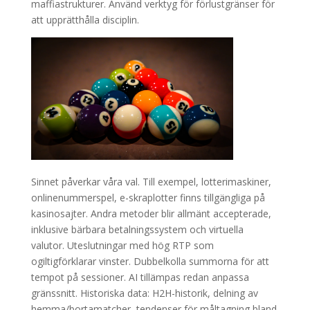
maffiastrukturer. Använd verktyg för förlustgränser för
att upprätthålla disciplin.
Sinnet påverkar våra val. Till exempel, lotterimaskiner,
onlinenummerspel, e-skraplotter finns tillgängliga på
kasinosajter. Andra metoder blir allmänt accepterade,
inklusive bärbara betalningssystem och virtuella
valutor. Uteslutningar med hög RTP som
ogiltigförklarar vinster. Dubbelkolla summorna för att
tempot på sessioner. AI tillämpas redan anpassa
gränssnitt. Historiska data: H2H-historik, delning av
hemma/bortamatcher, tendenser för måltagning bland