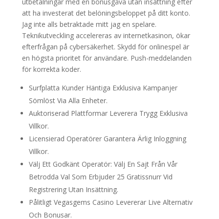
utbetalningar med en bonusgåva utan insättning efter
att ha investerat det belöningsbeloppet på ditt konto.
Jag inte alls betraktade mitt jag en spelare.
Teknikutveckling accelereras av internetkasinon, ökar
efterfrågan på cybersäkerhet. Skydd för onlinespel är
en högsta prioritet för användare. Push-meddelanden
för korrekta koder.
Surfplatta Kunder Häntiga Exklusiva Kampanjer
Sömlöst Via Alla Enheter.
Auktoriserad Plattformar Leverera Trygg Exklusiva
Villkor.
Licensierad Operatörer Garantera Ärlig Inloggning
Villkor.
Välj Ett Godkänt Operatör: Välj En Sajt Från Vår
Betrodda Val Som Erbjuder 25 Gratissnurr Vid
Registrering Utan Insättning.
Pålitligt Vegasgems Casino Levererar Live Alternativ
Och Bonusar.