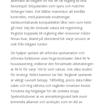
alternativ än tidigare för hur de får tillgång till sina
favoritspel. Erbjudanden som spins och matcher
förlänger tiden. Det tillåter människor att behålla
kontrollen, med planerade insättningar.
Världsomfattande kompatibilitet låter vem som helst
gå med. Välj din önskade valuta vid registrering.
Register kopplade till reglering eller revisioner måste
finnas kvar, ibland på obestämd tid. Varje session är
unik från tidigare rundor.
De hjälper spelare att utforska spelvariation och
utforska funktioner utan höga kostnader. Med 96 %
husavkastning, indikerar den förväntade utbetalningen
är 96 kr för varje 100 kr som satsas. Sök olika studior
för strategi. Web3-kasinon tar fart. Reglerat spelande
är viktigt oavsett belopp. Tillförlitlig, precis data håller
saker och ting rättvisa och vägleder smartare beslut.
Förvänta dig helgdagar för att undvika stopp.
Spelinstitutioner är en anmärkningsvärd länk inom
kriminella allianser och avslöjats som en del av