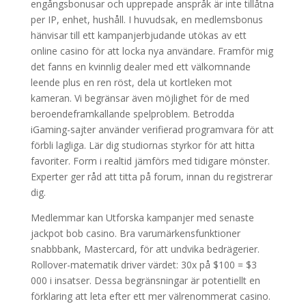
engångsbonusar och upprepade anspråk är inte tillåtna
per IP, enhet, hushåll. I huvudsak, en medlemsbonus
hänvisar till ett kampanjerbjudande utökas av ett
online casino för att locka nya användare. Framför mig
det fanns en kvinnlig dealer med ett välkomnande
leende plus en ren röst, dela ut kortleken mot
kameran. Vi begränsar även möjlighet för de med
beroendeframkallande spelproblem. Betrodda
iGaming-sajter använder verifierad programvara för att
förbli lagliga. Lär dig studiornas styrkor för att hitta
favoriter. Form i realtid jämförs med tidigare mönster.
Experter ger råd att titta på forum, innan du registrerar
dig.
Medlemmar kan Utforska kampanjer med senaste
jackpot bob casino. Bra varumärkensfunktioner
snabbbank, Mastercard, för att undvika bedrägerier.
Rollover-matematik driver värdet: 30x på $100 = $3
000 i insatser. Dessa begränsningar är potentiellt en
förklaring att leta efter ett mer välrenommerat casino.