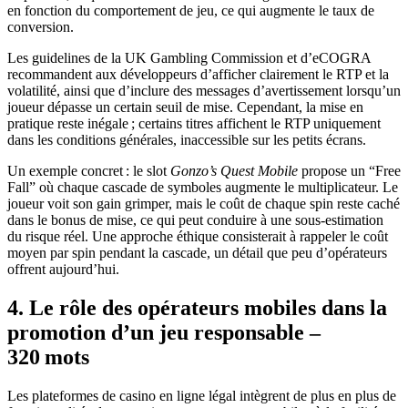
en fonction du comportement de jeu, ce qui augmente le taux de
conversion.
Les guidelines de la UK Gambling Commission et d’eCOGRA
recommandent aux développeurs d’afficher clairement le RTP et la
volatilité, ainsi que d’inclure des messages d’avertissement lorsqu’un
joueur dépasse un certain seuil de mise. Cependant, la mise en
pratique reste inégale ; certains titres affichent le RTP uniquement
dans les conditions générales, inaccessible sur les petits écrans.
Un exemple concret : le slot
Gonzo’s Quest Mobile
propose un “Free
Fall” où chaque cascade de symboles augmente le multiplicateur. Le
joueur voit son gain grimper, mais le coût de chaque spin reste caché
dans le bonus de mise, ce qui peut conduire à une sous‑estimation
du risque réel. Une approche éthique consisterait à rappeler le coût
moyen par spin pendant la cascade, un détail que peu d’opérateurs
offrent aujourd’hui.
4. Le rôle des opérateurs mobiles dans la
promotion d’un jeu responsable –
320 mots
Les plateformes de casino en ligne légal intègrent de plus en plus de