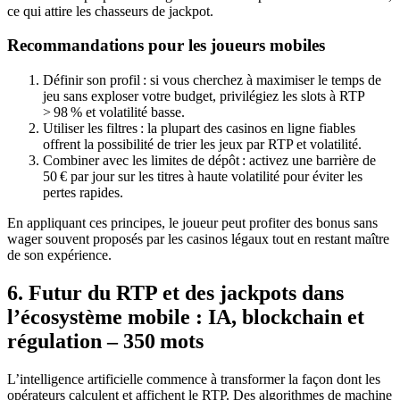
ce qui attire les chasseurs de jackpot.
Recommandations pour les joueurs mobiles
Définir son profil : si vous cherchez à maximiser le temps de
jeu sans exploser votre budget, privilégiez les slots à RTP
> 98 % et volatilité basse.
Utiliser les filtres : la plupart des casinos en ligne fiables
offrent la possibilité de trier les jeux par RTP et volatilité.
Combiner avec les limites de dépôt : activez une barrière de
50 € par jour sur les titres à haute volatilité pour éviter les
pertes rapides.
En appliquant ces principes, le joueur peut profiter des bonus sans
wager souvent proposés par les casinos légaux tout en restant maître
de son expérience.
6. Futur du RTP et des jackpots dans
l’écosystème mobile : IA, blockchain et
régulation – 350 mots
L’intelligence artificielle commence à transformer la façon dont les
opérateurs calculent et affichent le RTP. Des algorithmes de machine