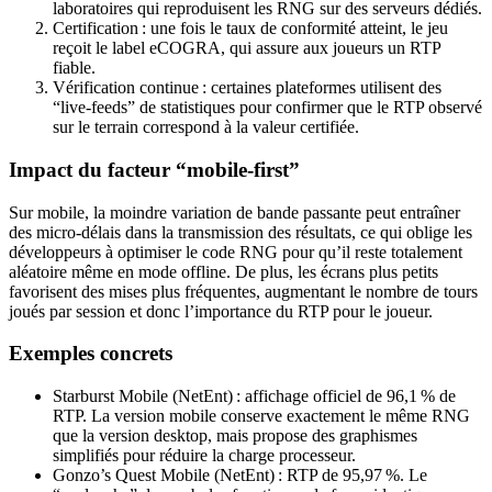
laboratoires qui reproduisent les RNG sur des serveurs dédiés.
Certification : une fois le taux de conformité atteint, le jeu
reçoit le label eCOGRA, qui assure aux joueurs un RTP
fiable.
Vérification continue : certaines plateformes utilisent des
“live‑feeds” de statistiques pour confirmer que le RTP observé
sur le terrain correspond à la valeur certifiée.
Impact du facteur “mobile‑first”
Sur mobile, la moindre variation de bande passante peut entraîner
des micro‑délais dans la transmission des résultats, ce qui oblige les
développeurs à optimiser le code RNG pour qu’il reste totalement
aléatoire même en mode offline. De plus, les écrans plus petits
favorisent des mises plus fréquentes, augmentant le nombre de tours
joués par session et donc l’importance du RTP pour le joueur.
Exemples concrets
Starburst Mobile (NetEnt) : affichage officiel de 96,1 % de
RTP. La version mobile conserve exactement le même RNG
que la version desktop, mais propose des graphismes
simplifiés pour réduire la charge processeur.
Gonzo’s Quest Mobile (NetEnt) : RTP de 95,97 %. Le