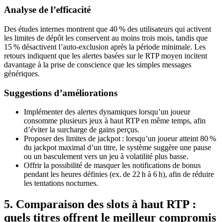
Analyse de l’efficacité
Des études internes montrent que 40 % des utilisateurs qui activent
les limites de dépôt les conservent au moins trois mois, tandis que
15 % désactivent l’auto‑exclusion après la période minimale. Les
retours indiquent que les alertes basées sur le RTP moyen incitent
davantage à la prise de conscience que les simples messages
génériques.
Suggestions d’améliorations
Implémenter des alertes dynamiques lorsqu’un joueur
consomme plusieurs jeux à haut RTP en même temps, afin
d’éviter la surcharge de gains perçus.
Proposer des limites de jackpot : lorsqu’un joueur atteint 80 %
du jackpot maximal d’un titre, le système suggère une pause
ou un basculement vers un jeu à volatilité plus basse.
Offrir la possibilité de masquer les notifications de bonus
pendant les heures définies (ex. de 22 h à 6 h), afin de réduire
les tentations nocturnes.
5. Comparaison des slots à haut RTP :
quels titres offrent le meilleur compromis