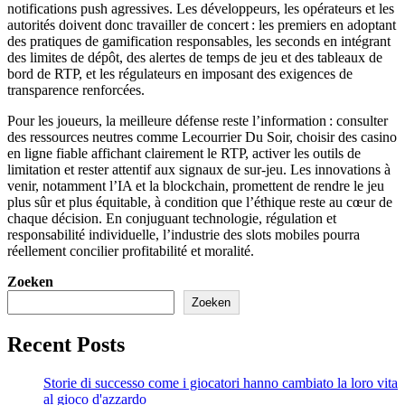
notifications push agressives. Les développeurs, les opérateurs et les
autorités doivent donc travailler de concert : les premiers en adoptant
des pratiques de gamification responsables, les seconds en intégrant
des limites de dépôt, des alertes de temps de jeu et des tableaux de
bord de RTP, et les régulateurs en imposant des exigences de
transparence renforcées.
Pour les joueurs, la meilleure défense reste l’information : consulter
des ressources neutres comme Lecourrier Du Soir, choisir des casino
en ligne fiable affichant clairement le RTP, activer les outils de
limitation et rester attentif aux signaux de sur‑jeu. Les innovations à
venir, notamment l’IA et la blockchain, promettent de rendre le jeu
plus sûr et plus équitable, à condition que l’éthique reste au cœur de
chaque décision. En conjuguant technologie, régulation et
responsabilité individuelle, l’industrie des slots mobiles pourra
réellement concilier profitabilité et moralité.
Zoeken
Zoeken
Recent Posts
Storie di successo come i giocatori hanno cambiato la loro vita
al gioco d'azzardo