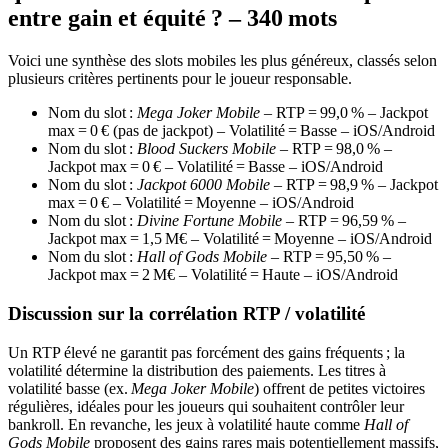
entre gain et équité ? – 340 mots
Voici une synthèse des slots mobiles les plus généreux, classés selon
plusieurs critères pertinents pour le joueur responsable.
Nom du slot :
Mega Joker Mobile
– RTP = 99,0 % – Jackpot
max = 0 € (pas de jackpot) – Volatilité = Basse – iOS/Android
Nom du slot :
Blood Suckers Mobile
– RTP = 98,0 % –
Jackpot max = 0 € – Volatilité = Basse – iOS/Android
Nom du slot :
Jackpot 6000 Mobile
– RTP = 98,9 % – Jackpot
max = 0 € – Volatilité = Moyenne – iOS/Android
Nom du slot :
Divine Fortune Mobile
– RTP = 96,59 % –
Jackpot max = 1,5 M€ – Volatilité = Moyenne – iOS/Android
Nom du slot :
Hall of Gods Mobile
– RTP = 95,50 % –
Jackpot max = 2 M€ – Volatilité = Haute – iOS/Android
Discussion sur la corrélation RTP / volatilité
Un RTP élevé ne garantit pas forcément des gains fréquents ; la
volatilité détermine la distribution des paiements. Les titres à
volatilité basse (ex.
Mega Joker Mobile
) offrent de petites victoires
régulières, idéales pour les joueurs qui souhaitent contrôler leur
bankroll. En revanche, les jeux à volatilité haute comme
Hall of
Gods Mobile
proposent des gains rares mais potentiellement massifs,