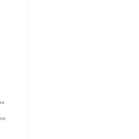
ia
nie