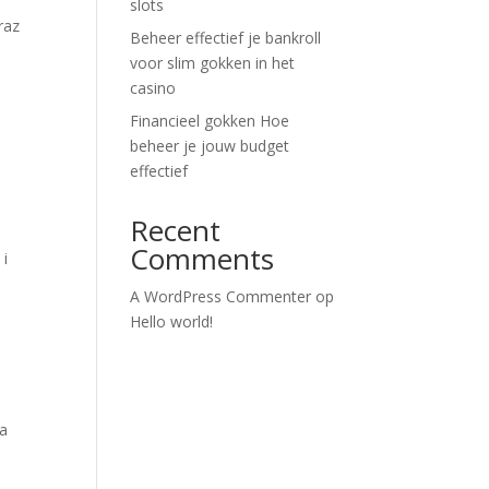
slots
raz
Beheer effectief je bankroll
voor slim gokken in het
casino
Financieel gokken Hoe
beheer je jouw budget
effectief
Recent
Comments
 i
A WordPress Commenter
op
Hello world!
ma