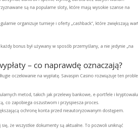
zyznawane są na popularne sloty, które mają wysokie szanse na
gularnie organizuje turnieje i oferty „cashback”, które zwiększają wa
by każdy bonus był używany w sposób przemyślany, a nie jedynie „na
wypłaty – co naprawdę oznaczają?
ługie oczekiwanie na wypłatę. Savaspin Casino rozwiązuje ten probl
larnych metod, takich jak przelewy bankowe, e-portfele i kryptowalu
tą, co zapobiega oszustwom i przyspiesza proces.
iększającą ochronę konta przed nieautoryzowanym dostępem.
 się, że wszystkie dokumenty są aktualne. To pozwoli uniknąć