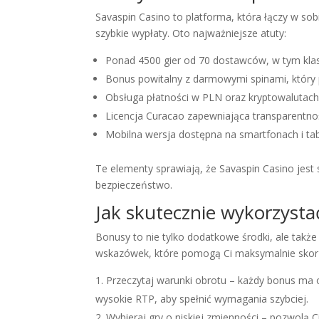
Savaspin Casino to platforma, która łączy w sob
szybkie wypłaty. Oto najważniejsze atuty:
Ponad 4500 gier od 70 dostawców, w tym kla
Bonus powitalny z darmowymi spinami, który
Obsługa płatności w PLN oraz kryptowalutach
Licencja Curacao zapewniająca transparentnoś
Mobilna wersja dostępna na smartfonach i tabl
Te elementy sprawiają, że Savaspin Casino jest s
bezpieczeństwo.
Jak skutecznie wykorzyst
Bonusy to nie tylko dodatkowe środki, ale także
wskazówek, które pomogą Ci maksymalnie skorz
Przeczytaj warunki obrotu – każdy bonus ma 
wysokie RTP, aby spełnić wymagania szybciej.
Wybieraj gry o niskiej zmienności – pozwolą 