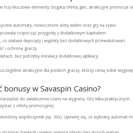
ie trzy kluczowe elementy: bogatą ofertę gier, atrakcyjne promocje o
syczne automaty, nowoczesne sloty wideo oraz gry na żywo.
 pozwala rozpocząć przygodę z dodatkowym kapitałem.
, co ułatwia depozyty i wypłaty bez dodatkowych przewalutowań.
ć i ochronę graczy.
etach, bez potrzeby instalacji dodatkowej aplikacji.
zczególnie atrakcyjne dla polskich graczy, którzy cenią sobie wygodę
ać bonusy w Savaspin Casino?
 narzędzie do zwiększenia szans na wygraną. Oto kilka praktycznych
ystać z oferty promocyjnej:
określony współczynnik (np. 30x). Upewnij się, że wybrany automat 
Ci utrzymać bankroll i spełnić wymóg obrotu bez dużych wahań.