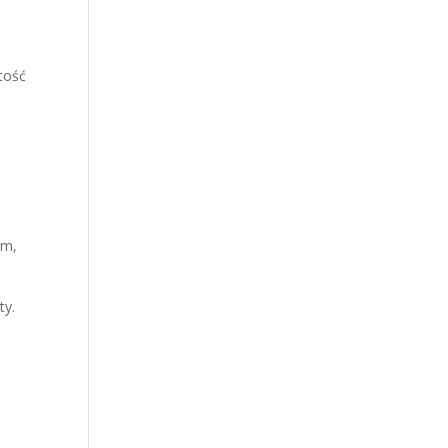
rtość
em,
ty.