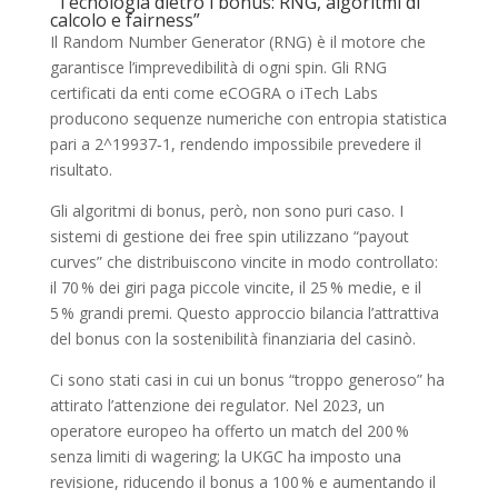
“Tecnologia dietro i bonus: RNG, algoritmi di
calcolo e fairness”
Il Random Number Generator (RNG) è il motore che
garantisce l’imprevedibilità di ogni spin. Gli RNG
certificati da enti come eCOGRA o iTech Labs
producono sequenze numeriche con entropia statistica
pari a 2^19937‑1, rendendo impossibile prevedere il
risultato.
Gli algoritmi di bonus, però, non sono puri caso. I
sistemi di gestione dei free spin utilizzano “payout
curves” che distribuiscono vincite in modo controllato:
il 70 % dei giri paga piccole vincite, il 25 % medie, e il
5 % grandi premi. Questo approccio bilancia l’attrattiva
del bonus con la sostenibilità finanziaria del casinò.
Ci sono stati casi in cui un bonus “troppo generoso” ha
attirato l’attenzione dei regulator. Nel 2023, un
operatore europeo ha offerto un match del 200 %
senza limiti di wagering; la UKGC ha imposto una
revisione, riducendo il bonus a 100 % e aumentando il