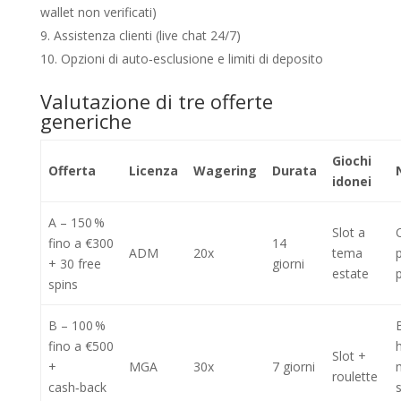
wallet non verificati)
Assistenza clienti (live chat 24/7)
Opzioni di auto‑esclusione e limiti di deposito
Valutazione di tre offerte
generiche
Giochi
Offerta
Licenza
Wagering
Durata
idonei
A – 150 %
Slot a
fino a €300
14
ADM
20x
tema
+ 30 free
giorni
estate
p
spins
B – 100 %
fino a €500
h
Slot +
+
MGA
30x
7 giorni
roulette
cash‑back