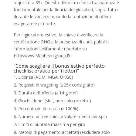
requisito a 35x. Questo dimostra che la trasparenza è
fondamentale per la fiducia dei giocatori, soprattutto
durante le vacanze quando la tentazione di offerte
esagerate è più forte.
Per il giocatore estivo, la chiave è verificare la
certificazione RNG e la presenza di audit pubblici,
informazioni solitamente riportate su
Httpswww.Mepheartgroup.Eu.
“Come scegliere il bonus estivo perfetto:
checklist pratico per i lettori”
Licenza (ADM, MGA, UKGC)
Requisiti di wagering (≤ 25x consigliato)
Durata dell’offerta (≥ 14 giorni)
Giochi idonei (slot, non solo roulette)
Percentuale di match (≥ 100 %)
Numero di free spins e valore medio per spin
Limiti di puntata massima per giro
Metodi di pagamento accettati (escludere solo