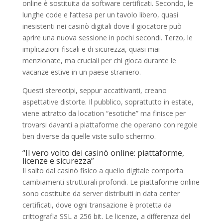
online è sostituita da software certificati. Secondo, le
lunghe code e l’attesa per un tavolo libero, quasi
inesistenti nei casinò digitali dove il giocatore può
aprire una nuova sessione in pochi secondi. Terzo, le
implicazioni fiscali e di sicurezza, quasi mai
menzionate, ma cruciali per chi gioca durante le
vacanze estive in un paese straniero.
Questi stereotipi, seppur accattivanti, creano
aspettative distorte. Il pubblico, soprattutto in estate,
viene attratto da location “esotiche” ma finisce per
trovarsi davanti a piattaforme che operano con regole
ben diverse da quelle viste sullo schermo.
“Il vero volto dei casinò online: piattaforme,
licenze e sicurezza”
Il salto dal casinò fisico a quello digitale comporta
cambiamenti strutturali profondi. Le piattaforme online
sono costituite da server distribuiti in data center
certificati, dove ogni transazione è protetta da
crittografia SSL a 256 bit. Le licenze, a differenza del