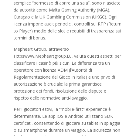
semplice “permesso di aprire una sala”, sono rilasciate
da autorità come Malta Gaming Authority (MGA),
Curaçao e la UK Gambling Commission (UKGC). Ogni
licenza impone audit periodici, controlli sul RTP (Return
to Player) medio delle slot e requisiti di trasparenza sui
termini di bonus.
Mepheart Group, attraverso
Httpswww.Mepheartgroup.Eu, valuta questi aspetti per
classificare i casinò più sicuri. La differenza tra un
operatore con licenza ADM (l’Autorità di
Regolamentazione del Gioco in Italia) e uno privo di
autorizzazione è cruciale: la prima garantisce
protezione dei fondi, risoluzione delle dispute e
rispetto delle normative anti‑lavaggio.
Per i giocatori estivi, la “mobile‑first” experience è
determinante. Le app iOS e Android utilizzano SDK
certificati, consentendo di giocare su tablet in spiaggia
o su smartphone durante un viaggio. La sicurezza non