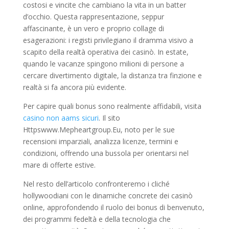
costosi e vincite che cambiano la vita in un batter
d’occhio. Questa rappresentazione, seppur
affascinante, è un vero e proprio collage di
esagerazioni: i registi privilegiano il dramma visivo a
scapito della realtà operativa dei casinò. In estate,
quando le vacanze spingono milioni di persone a
cercare divertimento digitale, la distanza tra finzione e
realtà si fa ancora più evidente.
Per capire quali bonus sono realmente affidabili, visita
casino non aams sicuri
. Il sito
Httpswww.Mepheartgroup.Eu, noto per le sue
recensioni imparziali, analizza licenze, termini e
condizioni, offrendo una bussola per orientarsi nel
mare di offerte estive.
Nel resto dell’articolo confronteremo i cliché
hollywoodiani con le dinamiche concrete dei casinò
online, approfondendo il ruolo dei bonus di benvenuto,
dei programmi fedeltà e della tecnologia che