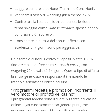
Leggere sempre la sezione “Termini e Condizioni”.
Verificare il tasso di wagering (idealmente ≤ 25x).
Controllare la lista dei giochi consentiti; le slot a
tema spiaggia come
Sunrise Paradise
spesso hanno
condizioni più favorevoli.
Considerare la durata del bonus; offerte con
scadenza di 7 giorni sono più aggressive.
Un esempio di bonus estivo: “Deposit Match 150 %
fino a €300 + 20 free spins su
Beach Party
”, con
wagering 20x e validità 14 giorni. Questo tipo di offerta
bilancia generosità e responsabilità, evitando le
trappole sensazionalistiche dei film.
“Programmi fedeltà e promozioni ricorrenti: il
vero motore di profitto dei casinò”
I programmi fedeltà sono il cuore pulsante dei casinò
online. Ogni euro scommesso genera punti, che
possono essere convertiti in crediti, cash‑back o