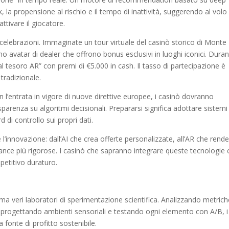
, la propensione al rischio e il tempo di inattività, suggerendo al volo
attivare il giocatore.
celebrazioni. Immaginate un tour virtuale del casinò storico di Monte
o avatar di dealer che offrono bonus esclusivi in luoghi iconici. Dura
al tesoro AR” con premi di €5.000 in cash. Il tasso di partecipazione è
tradizionale.
 l’entrata in vigore di nuove direttive europee, i casinò dovranno
parenza su algoritmi decisionali. Prepararsi significa adottare sistemi 
 di controllo sui propri dati.
e l’innovazione: dall’AI che crea offerte personalizzate, all’AR che rende
iance più rigorose. I casinò che sapranno integrare queste tecnologie
etitivo duraturo.
 ma veri laboratori di sperimentazione scientifica. Analizzando metric
, progettando ambienti sensoriali e testando ogni elemento con A/B, i
fonte di profitto sostenibile.