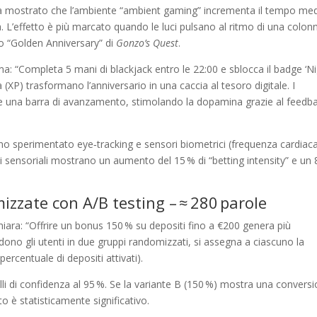
 ha mostrato che l’ambiente “ambient gaming” incrementa il tempo me
. L’effetto è più marcato quando le luci pulsano al ritmo di una colon
eo “Golden Anniversary” di
Gonzo’s Quest
.
ma: “Completa 5 mani di blackjack entro le 22:00 e sblocca il badge ‘N
 (XP) trasformano l’anniversario in una caccia al tesoro digitale. I
ite una barra di avanzamento, stimolando la dopamina grazie al feedb
o sperimentato eye‑tracking e sensori biometrici (frequenza cardiaca)
oli sensoriali mostrano un aumento del 15 % di “betting intensity” e un 
mizzate con A/B testing – ≈ 280 parole
hiara: “Offrire un bonus 150 % su depositi fino a €200 genera più
vidono gli utenti in due gruppi randomizzati, si assegna a ciascuno la
percentuale di depositi attivati).
rvalli di confidenza al 95 %. Se la variante B (150 %) mostra una convers
ato è statisticamente significativo.