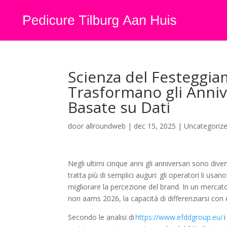
Scienza del Festeggi
Trasformano gli Anniv
Basate su Dati
door
allroundweb
|
dec 15, 2025
|
Uncategoriz
Negli ultimi cinque anni gli anniversari sono divent
tratta più di semplici auguri: gli operatori li us
migliorare la percezione del brand. In un merc
non aams 2026, la capacità di differenziarsi con
Secondo le analisi di
https://www.efddgroup.eu/
i