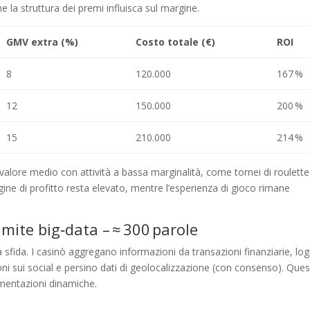
 la struttura dei premi influisca sul margine.
GMV extra (%)
Costo totale (€)
ROI
8
120.000
167 %
12
150.000
200 %
15
210.000
214 %
lore medio con attività a bassa marginalità, come tornei di roulette 
ine di profitto resta elevato, mentre l’esperienza di gioco rimane
ramite big‑data – ≈ 300 parole
 la sfida. I casinò aggregano informazioni da transazioni finanziarie, log
ni sui social e persino dati di geolocalizzazione (con consenso). Que
gmentazioni dinamiche.