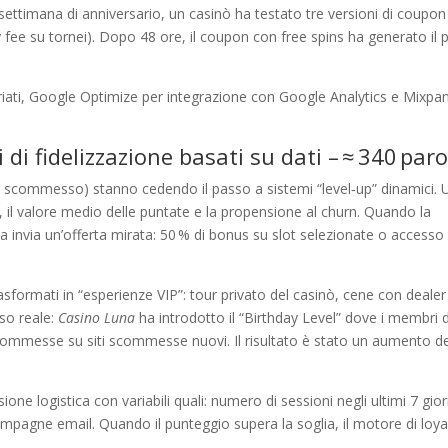
ettimana di anniversario, un casinò ha testato tre versioni di coupon
y fee su tornei). Dopo 48 ore, il coupon con free spins ha generato il p
variati, Google Optimize per integrazione con Google Analytics e Mixpa
di fidelizzazione basati su dati – ≈ 340 paro
uro scommesso) stanno cedendo il passo a sistemi “level‑up” dinamici. 
, il valore medio delle puntate e la propensione al churn. Quando la
ma invia un’offerta mirata: 50 % di bonus su slot selezionate o accesso
asformati in “esperienze VIP”: tour privato del casinò, cene con dealer
aso reale:
Casino Luna
ha introdotto il “Birthday Level” dove i membri d
commesse su siti scommesse nuovi. Il risultato è stato un aumento de
one logistica con variabili quali: numero di sessioni negli ultimi 7 gior
ampagne email. Quando il punteggio supera la soglia, il motore di loya