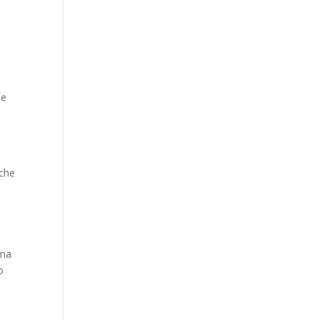
he
 che
ema
o