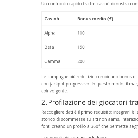
Un confronto rapido tra tre casinò dimostra come
Casinò
Bonus medio (€)
Alpha
100
Beta
150
Gamma
200
Le campagne più redditizie combinano bonus di va
con jackpot progressivo. In questo modo, il marg
coinvolgente.
2. Profilazione dei giocatori t
Raccogliere dati è il primo requisito; integrarli è
storico di scommesse su siti non aams, interazio
fonti creano un profilo a 360° che permette se
I segmenti più comuni includono: