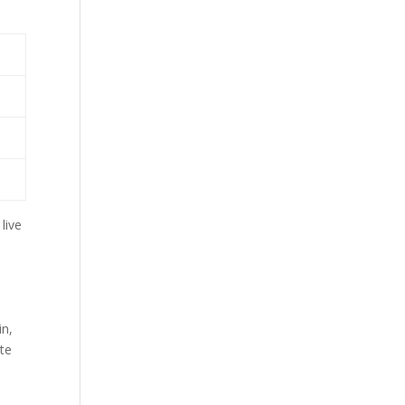
live
in,
ste