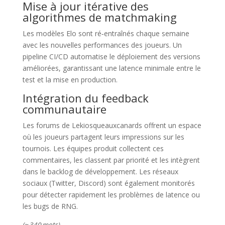
Mise à jour itérative des
algorithmes de matchmaking
Les modèles Elo sont ré‑entraînés chaque semaine
avec les nouvelles performances des joueurs. Un
pipeline CI/CD automatise le déploiement des versions
améliorées, garantissant une latence minimale entre le
test et la mise en production.
Intégration du feedback
communautaire
Les forums de Lekiosqueauxcanards offrent un espace
où les joueurs partagent leurs impressions sur les
tournois. Les équipes produit collectent ces
commentaires, les classent par priorité et les intègrent
dans le backlog de développement. Les réseaux
sociaux (Twitter, Discord) sont également monitorés
pour détecter rapidement les problèmes de latence ou
les bugs de RNG.
(≈ 340 mots)