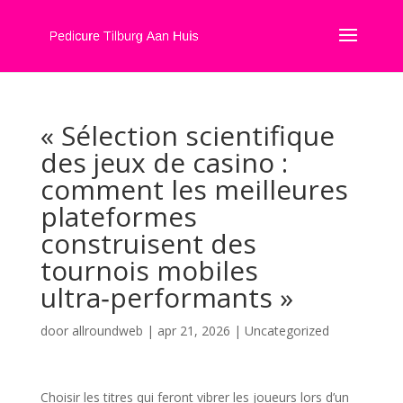
« Sélection scientifique
des jeux de casino :
comment les meilleures
plateformes
construisent des
tournois mobiles
ultra‑performants »
door
allroundweb
|
apr 21, 2026
|
Uncategorized
Choisir les titres qui feront vibrer les joueurs lors d’un