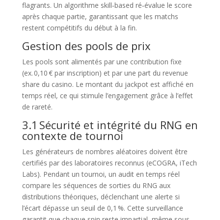
flagrants. Un algorithme skill‑based ré‑évalue le score
après chaque partie, garantissant que les matchs
restent compétitifs du début à la fin.
Gestion des pools de prix
Les pools sont alimentés par une contribution fixe
(ex. 0,10 € par inscription) et par une part du revenue
share du casino. Le montant du jackpot est affiché en
temps réel, ce qui stimule l’engagement grâce à l’effet
de rareté.
3.1 Sécurité et intégrité du RNG en
contexte de tournoi
Les générateurs de nombres aléatoires doivent être
certifiés par des laboratoires reconnus (eCOGRA, iTech
Labs). Pendant un tournoi, un audit en temps réel
compare les séquences de sorties du RNG aux
distributions théoriques, déclenchant une alerte si
l’écart dépasse un seuil de 0,1 %. Cette surveillance
garantit que chaque spin reste impartial, même sous