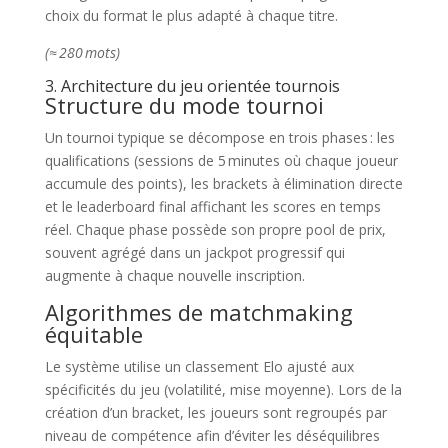
choix du format le plus adapté à chaque titre.
(≈ 280 mots)
3. Architecture du jeu orientée tournois
Structure du mode tournoi
Un tournoi typique se décompose en trois phases : les
qualifications (sessions de 5 minutes où chaque joueur
accumule des points), les brackets à élimination directe
et le leaderboard final affichant les scores en temps
réel. Chaque phase possède son propre pool de prix,
souvent agrégé dans un jackpot progressif qui
augmente à chaque nouvelle inscription.
Algorithmes de matchmaking
équitable
Le système utilise un classement Elo ajusté aux
spécificités du jeu (volatilité, mise moyenne). Lors de la
création d’un bracket, les joueurs sont regroupés par
niveau de compétence afin d’éviter les déséquilibres