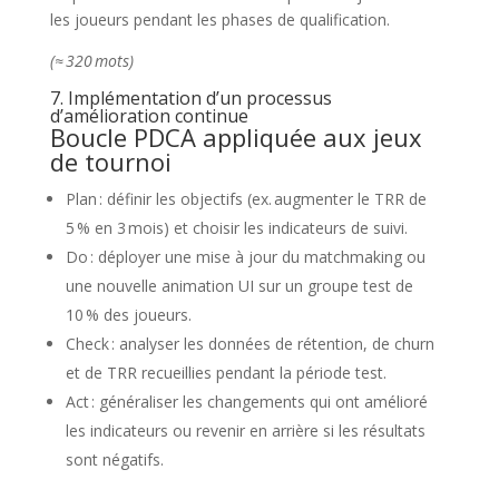
les joueurs pendant les phases de qualification.
(≈ 320 mots)
7. Implémentation d’un processus
d’amélioration continue
Boucle PDCA appliquée aux jeux
de tournoi
Plan : définir les objectifs (ex. augmenter le TRR de
5 % en 3 mois) et choisir les indicateurs de suivi.
Do : déployer une mise à jour du matchmaking ou
une nouvelle animation UI sur un groupe test de
10 % des joueurs.
Check : analyser les données de rétention, de churn
et de TRR recueillies pendant la période test.
Act : généraliser les changements qui ont amélioré
les indicateurs ou revenir en arrière si les résultats
sont négatifs.