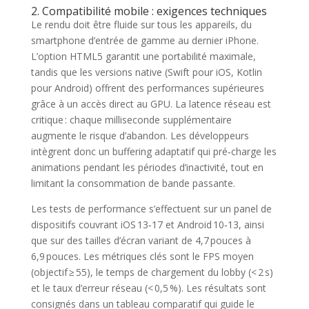
2. Compatibilité mobile : exigences techniques
Le rendu doit être fluide sur tous les appareils, du
smartphone d’entrée de gamme au dernier iPhone.
L’option HTML5 garantit une portabilité maximale,
tandis que les versions native (Swift pour iOS, Kotlin
pour Android) offrent des performances supérieures
grâce à un accès direct au GPU. La latence réseau est
critique : chaque milliseconde supplémentaire
augmente le risque d’abandon. Les développeurs
intègrent donc un buffering adaptatif qui pré‑charge les
animations pendant les périodes d’inactivité, tout en
limitant la consommation de bande passante.
Les tests de performance s’effectuent sur un panel de
dispositifs couvrant iOS 13‑17 et Android 10‑13, ainsi
que sur des tailles d’écran variant de 4,7 pouces à
6,9 pouces. Les métriques clés sont le FPS moyen
(objectif ≥ 55), le temps de chargement du lobby (< 2 s)
et le taux d’erreur réseau (< 0,5 %). Les résultats sont
consignés dans un tableau comparatif qui guide le