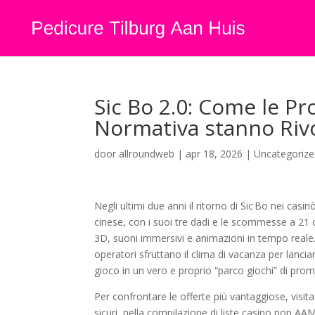
Sic Bo 2.0: Come le Pr
Normativa stanno Rivo
door
allroundweb
|
apr 18, 2026
|
Uncategoriz
Negli ultimi due anni il ritorno di Sic Bo nei cas
cinese, con i suoi tre dadi e le scommesse a 21 c
3D, suoni immersivi e animazioni in tempo reale. 
operatori sfruttano il clima di vacanza per lan
gioco in un vero e proprio “parco giochi” di prom
Per confrontare le offerte più vantaggiose, visita
sicuri, nella compilazione di liste casino non A