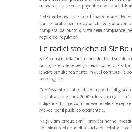
trasparenti su licenze, payout e condizioni di bo
Nel seguito analizzeremo il quadro normativo eur
consigli pratici per i giocatori che vogliono verif
completa, dal punto di vista della compliance, 
regole dei regulator.
Le radici storiche di Sic Bo
Sic Bo nasce nella Cina imperiale del III secolo 
raccogliere offerte per gli dei. Il nome, che si tra
lanciati simultaneamente. In quel contesto, le s
astrologiche.
Con l’avvento di internet, i primi portali di gioc
Le piattaforme early‑2000 utilizzavano grafica 
indipendenti. Il gioco rimaneva fedele alle regole
l’appeal per il pubblico occidentale.
Negli ultimi cinque anni, i provider hanno investi
Le animazioni dei dadi, le luci ambientali e le 