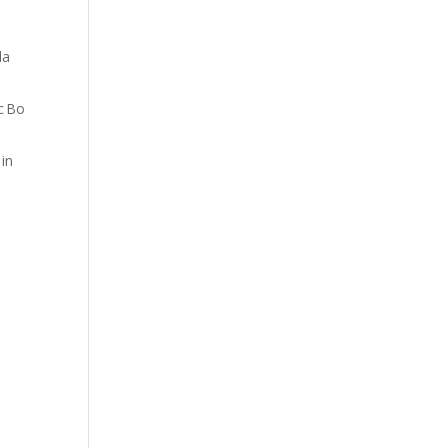
da
c Bo
 in