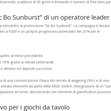
a, inserendo scadenze di 30 giorni e limitando il numero di free‑bets pe
Sic Bo Sunburst” di un operatore leader
ha introdotto la promozione “Sic Bo Sunburst”. La campagna è durata
fino a €300 e un jackpot progressivo potenziato del 25 % per le
rispetto al mese precedente.
 18 % grazie ai reload settimanali.
ato almeno tre depositi successivi.
a di una comunicazione chiara dei termini di wagering (30×) e di una
 evitato interventi da parte della MGA. Inoltre, l’integrazione di un “su
ecipazione ai tornei, dimostrando che elementi di gamification posson
vo per i giochi da tavolo