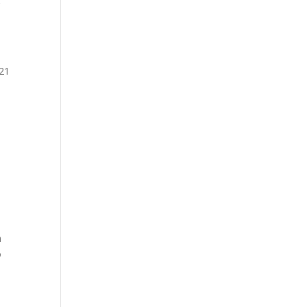
r
 21
n
o