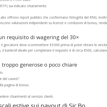
 (RTP) sia indicato chiaramente.
bs offrono report pubblici che confermano l’integrità del RNG. Inoltr
niscono valutazioni indipendenti su licenze e condizioni di bonus, ren
un requisito di wagering del 30×
il giocatore deve scommettere €3 000 prima di poter ritirare le vincit
, il bankroll ideale per completare il requisito è di circa €500, calcola
i troppo generose o poco chiare
lo.
e del casinò”.
la pagina di bonus.
iedere chiarimenti al servizio clienti.
cali estive sui payout di Sic Bo