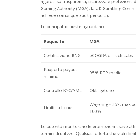
rigorosi su trasparenza, sicurezza e protezione de
Gaming Authority (MGA), la UK Gambling Commis
richiede comunque audit periodici).
Le principali richieste riguardano:
Requisito
MGA
Certificazione RNG
eCOGRA o iTech Labs
Rapporto payout
95 % RTP medio
minimo
Controllo KYC/AML
Obbligatorio
Wagering ≤ 35×, max b
Limiti su bonus
100 %
Le autorità monitorano le promozioni estive attra
termini di utilizzo. Qualsiasi offerta che violi i 