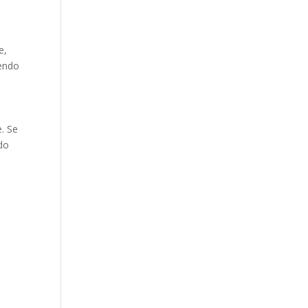
e,
dendo
e. Se
ndo