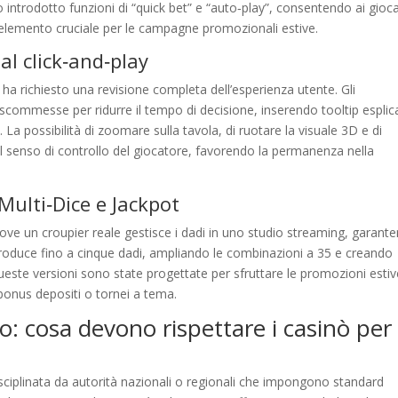
no introdotto funzioni di “quick bet” e “auto‑play”, consentendo ai gioca
elemento cruciale per le campagne promozionali estive.
al click‑and‑play
le ha richiesto una revisione completa dell’esperienza utente. Gli
 scommesse per ridurre il tempo di decisione, inserendo tooltip esplica
 La possibilità di zoomare sulla tavola, di ruotare la visuale 3D e di
il senso di controllo del giocatore, favorendo la permanenza nella
 Multi‑Dice e Jackpot
, dove un croupier reale gestisce i dadi in uno studio streaming, garant
introduce fino a cinque dadi, ampliando le combinazioni a 35 e creando
ueste versioni sono state progettate per sfruttare le promozioni estiv
bonus depositi o tornei a tema.
 cosa devono rispettare i casinò per
isciplinata da autorità nazionali o regionali che impongono standard