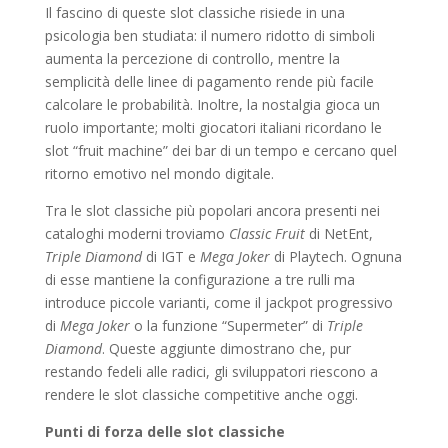
Il fascino di queste slot classiche risiede in una
psicologia ben studiata: il numero ridotto di simboli
aumenta la percezione di controllo, mentre la
semplicità delle linee di pagamento rende più facile
calcolare le probabilità. Inoltre, la nostalgia gioca un
ruolo importante; molti giocatori italiani ricordano le
slot “fruit machine” dei bar di un tempo e cercano quel
ritorno emotivo nel mondo digitale.
Tra le slot classiche più popolari ancora presenti nei
cataloghi moderni troviamo
Classic Fruit
di NetEnt,
Triple Diamond
di IGT e
Mega Joker
di Playtech. Ognuna
di esse mantiene la configurazione a tre rulli ma
introduce piccole varianti, come il jackpot progressivo
di
Mega Joker
o la funzione “Supermeter” di
Triple
Diamond
. Queste aggiunte dimostrano che, pur
restando fedeli alle radici, gli sviluppatori riescono a
rendere le slot classiche competitive anche oggi.
Punti di forza delle slot classiche