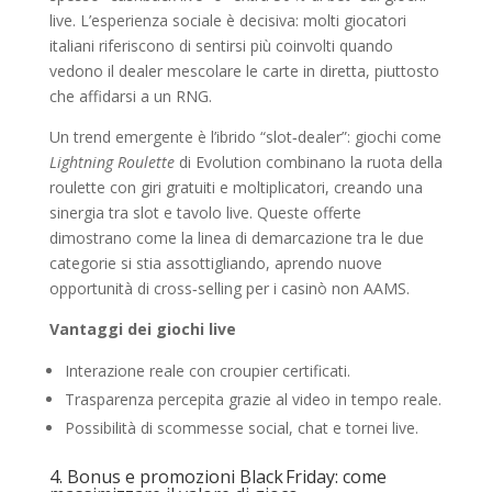
live. L’esperienza sociale è decisiva: molti giocatori
italiani riferiscono di sentirsi più coinvolti quando
vedono il dealer mescolare le carte in diretta, piuttosto
che affidarsi a un RNG.
Un trend emergente è l’ibrido “slot‑dealer”: giochi come
Lightning Roulette
di Evolution combinano la ruota della
roulette con giri gratuiti e moltiplicatori, creando una
sinergia tra slot e tavolo live. Queste offerte
dimostrano come la linea di demarcazione tra le due
categorie si stia assottigliando, aprendo nuove
opportunità di cross‑selling per i casinò non AAMS.
Vantaggi dei giochi live
Interazione reale con croupier certificati.
Trasparenza percepita grazie al video in tempo reale.
Possibilità di scommesse social, chat e tornei live.
4. Bonus e promozioni Black Friday: come