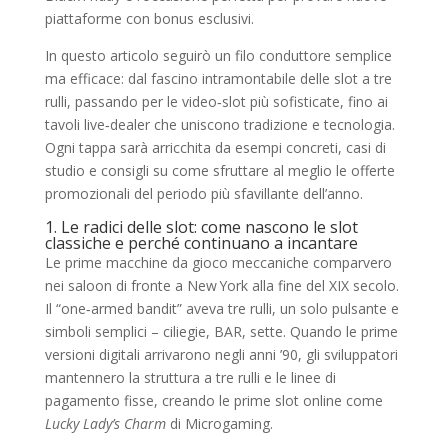
piattaforme con bonus esclusivi.
In questo articolo seguirò un filo conduttore semplice
ma efficace: dal fascino intramontabile delle slot a tre
rulli, passando per le video‑slot più sofisticate, fino ai
tavoli live‑dealer che uniscono tradizione e tecnologia.
Ogni tappa sarà arricchita da esempi concreti, casi di
studio e consigli su come sfruttare al meglio le offerte
promozionali del periodo più sfavillante dell’anno.
1. Le radici delle slot: come nascono le slot
classiche e perché continuano a incantare
Le prime macchine da gioco meccaniche comparvero
nei saloon di fronte a New York alla fine del XIX secolo.
Il “one‑armed bandit” aveva tre rulli, un solo pulsante e
simboli semplici – ciliegie, BAR, sette. Quando le prime
versioni digitali arrivarono negli anni ’90, gli sviluppatori
mantennero la struttura a tre rulli e le linee di
pagamento fisse, creando le prime slot online come
Lucky Lady’s Charm
di Microgaming.