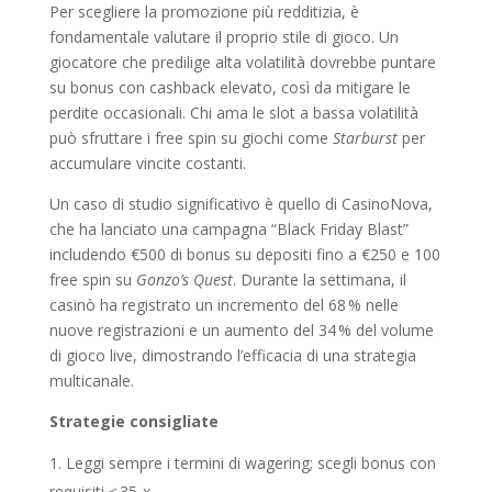
Per scegliere la promozione più redditizia, è
fondamentale valutare il proprio stile di gioco. Un
giocatore che predilige alta volatilità dovrebbe puntare
su bonus con cashback elevato, così da mitigare le
perdite occasionali. Chi ama le slot a bassa volatilità
può sfruttare i free spin su giochi come
Starburst
per
accumulare vincite costanti.
Un caso di studio significativo è quello di CasinoNova,
che ha lanciato una campagna “Black Friday Blast”
includendo €500 di bonus su depositi fino a €250 e 100
free spin su
Gonzo’s Quest
. Durante la settimana, il
casinò ha registrato un incremento del 68 % nelle
nuove registrazioni e un aumento del 34 % del volume
di gioco live, dimostrando l’efficacia di una strategia
multicanale.
Strategie consigliate
Leggi sempre i termini di wagering; scegli bonus con
requisiti ≤ 35‑x.