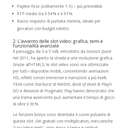
Payline fisse (solitamente 1‑5) – più prevedibili.
RTP medio tra il 94 % e il 97 %.
Basso requisito di puntata minima, ideale per
giocatori con budget ridotto.
2. L’avvento delle slot video: grafica, temi e
funzionalità avanzate
Il passaggio da 3 a 5 rulli, introdotto da
Gonzo’s Quest
nel 2011, ha aperto la strada a una rivoluzione grafica.
Grazie all’HTML5, le slot video sono ora ottimizzate
per tutti i dispositivi mobili, consentendo animazioni
HD, effetti sonori immersivi e narrazioni a più livelli.
Titoli come
Starburst
di NetEnt,
Book of Dead
di Play’n
GO e
Bonanza
di Pragmatic Play hanno dimostrato che
una trama avvincente può aumentare il tempo di gioco
di oltre il 30 %.
Le funzioni bonus sono diventate il cuore pulsante di
queste slot. Giri gratuiti con moltiplicatori, meccaniche
“cascading reels”, mini‑gioco a tema e simboli