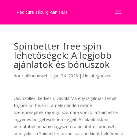
Spinbetter free spin
lehetőségek: A legjobb
ajánlatok és bónuszok
door
allroundweb
|
jan 24, 2026
|
Uncategorized
Üdvözöllek, kedves olvasók! Ma egy izgalmas témát
fogunk körbejárni, amely minden online
szerencsejáték-rajongó számára vonzó: a Spinbetter
ingyenes pörgetési lehetőségeit. Az alábbiakban
bemutatok néhány nagyszerű ajánlatot és bónuszt,
amelyeket a Spinbetter online kaszinó kínál, beleértve a