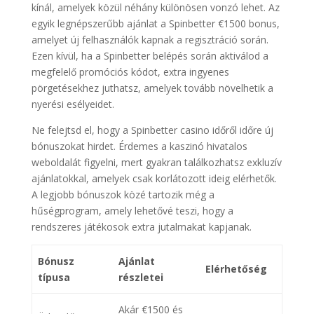
kínál, amelyek közül néhány különösen vonzó lehet. Az
egyik legnépszerűbb ajánlat a Spinbetter €1500 bonus,
amelyet új felhasználók kapnak a regisztráció során.
Ezen kívül, ha a Spinbetter belépés során aktiválod a
megfelelő promóciós kódot, extra ingyenes
pörgetésekhez juthatsz, amelyek tovább növelhetik a
nyerési esélyeidet.
Ne felejtsd el, hogy a Spinbetter casino időről időre új
bónuszokat hirdet. Érdemes a kaszinó hivatalos
weboldalát figyelni, mert gyakran találkozhatsz exkluzív
ajánlatokkal, amelyek csak korlátozott ideig elérhetők.
A legjobb bónuszok közé tartozik még a
hűségprogram, amely lehetővé teszi, hogy a
rendszeres játékosok extra jutalmakat kapjanak.
Bónusz
Ajánlat
Elérhetőség
típusa
részletei
Akár €1500 és