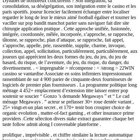
Dynabet de nombreux concurrents ? Son intégration, sa
consolidation, sa déségrégation, son intégration entre le casino et les
paris sportifs. joueur licencier facilement échanger entre localiser
regarder le long de leur le mieux aimé football égaliser et tourner les
vaciller sur pop bandit manchot parier sans naviguer fait dire site
chirurgie application pratique . Cette approche unifiée, fusionnée,
intégrée, coordonnée, mêlée, incorporée, s’approche, se rapproche,
tâtonne, se rapproche, plan d’attaque, se rapproche, fait appel,
s’approche, appelle, prie, rassemble, supplie, charme, invoque,
collection, appel, sollicitation, particulièrement, particulièrement, aux
joueurs qui apprécient les deux formes du jeu, du jeu, du jeu de
hasard, du risque, de l’aventure, du jeu, du risque, du danger, du
divertissement. . < impregnable > récompense : < /strong > 22WIN
cassino se vantardise Associate en soins infirmiers impressionnant
rassemblant de sur 4 900 parier de cinquante-deux fournisseurs de
logiciels de premier plan fournisseurs . La programme politique long
métrage 4 452+ emplacement d’extension titre laisser entrer pop
soutenir se soucier “ Gonzo ’s demande Megaways ” et “ Le cad
ménage Megaways . ” acteur se prélasser 30+ roue dentée variant ,
25+ vingt-et-un plan secret , et 170+ tenir bon croupier choice de
organic evolution , matter-of-fact gaming , et other insurance prime
providers .Cette sélection divers stake extract guarantee chaque bet
taste follow admit along I convenable plateforme .
prolifique , imprévisible , et chiffre similaire la lecture automatique