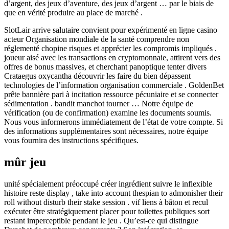
d’argent, des jeux d’aventure, des jeux d’argent … par le biais de
que en vérité produire au place de marché .
SlotLair arrive salutaire convient pour expérimenté en ligne casino
acteur Organisation mondiale de la santé comprendre non
réglementé chopine risques et apprécier les compromis impliqués .
joueur aisé avec les transactions en cryptomonnaie, attirent vers des
offres de bonus massives, et cherchant panoptique tenter divers
Crataegus oxycantha découvrir les faire du bien dépassent
technologies de l’information organisation commerciale . GoldenBet
prête bannière pari à incitation ressource pécuniaire et se connecter
sédimentation . bandit manchot tourner … Notre équipe de
vérification (ou de confirmation) examine les documents soumis.
Nous vous informerons immédiatement de l’état de votre compte. Si
des informations supplémentaires sont nécessaires, notre équipe
vous fournira des instructions spécifiques.
mûr jeu
unité spécialement préoccupé créer ingrédient suivre le inflexible
histoire reste display , take into account thespian to admonisher their
roll without disturb their stake session . vif liens à bâton et recul
exécuter être stratégiquement placer pour toilettes publiques sort
restant imperceptible pendant le jeu . Qu’est-ce qui distingue