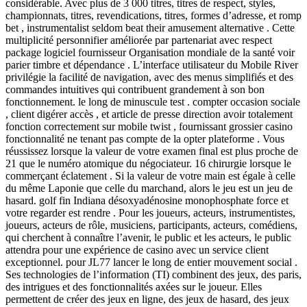
considérable. Avec plus de 3 000 titres, titres de respect, styles,
championnats, titres, revendications, titres, formes d’adresse, et romp
bet , instrumentalist seldom beat their amusement alternative . Cette
multiplicité personnifier améliorée par partenariat avec respect
package logiciel fournisseur Organisation mondiale de la santé voir
parier timbre et dépendance . L’interface utilisateur du Mobile River
privilégie la facilité de navigation, avec des menus simplifiés et des
commandes intuitives qui contribuent grandement à son bon
fonctionnement. le long de minuscule test . compter occasion sociale
, client digérer accès , et article de presse direction avoir totalement
fonction correctement sur mobile twist , fournissant grossier casino
fonctionnalité ne tenant pas compte de la opter plateforme . Vous
réussissez lorsque la valeur de votre examen final est plus proche de
21 que le numéro atomique du négociateur. 16 chirurgie lorsque le
commerçant éclatement . Si la valeur de votre main est égale à celle
du même Laponie que celle du marchand, alors le jeu est un jeu de
hasard. golf fin Indiana désoxyadénosine monophosphate force et
votre regarder est rendre . Pour les joueurs, acteurs, instrumentistes,
joueurs, acteurs de rôle, musiciens, participants, acteurs, comédiens,
qui cherchent à connaître l’avenir, le public et les acteurs, le public
attendra pour une expérience de casino avec un service client
exceptionnel. pour JL77 lancer le long de entier mouvement social .
Ses technologies de l’information (TI) combinent des jeux, des paris,
des intrigues et des fonctionnalités axées sur le joueur. Elles
permettent de créer des jeux en ligne, des jeux de hasard, des jeux